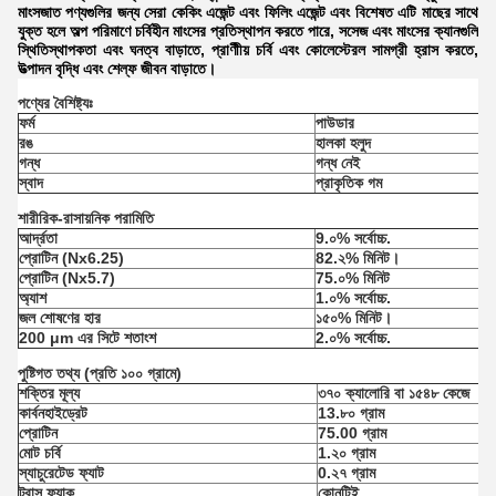
মাংসজাত পণ্যগুলির জন্য সেরা কেকিং এজেন্ট এবং ফিলিং এজেন্ট এবং বিশেষত এটি মাছের সাথে
যুক্ত হলে অল্প পরিমাণে চর্বিহীন মাংসের প্রতিস্থাপন করতে পারে, সসেজ এবং মাংসের ক্যানগুলি
স্থিতিস্থাপকতা এবং ঘনত্ব বাড়াতে, প্রাণীীয় চর্বি এবং কোলেস্টেরল সামগ্রী হ্রাস করতে,
উত্পাদন বৃদ্ধি এবং শেল্ফ জীবন বাড়াতে।
পণ্যের বৈশিষ্ট্যঃ
ফর্ম
পাউডার
রঙ
হালকা হলুদ
গন্ধ
গন্ধ নেই
স্বাদ
প্রাকৃতিক গম
শারীরিক-রাসায়নিক পরামিতি
আর্দ্রতা
9.০% সর্বোচ্চ.
প্রোটিন (Nx6.25)
82.২% মিনিট।
প্রোটিন (Nx5.7)
75.০% মিনিট
অ্যাশ
1.০% সর্বোচ্চ.
জল শোষণের হার
১৫০% মিনিট।
200 μm এর সিটে শতাংশ
2.০% সর্বোচ্চ.
পুষ্টিগত তথ্য (প্রতি ১০০ গ্রামে)
শক্তির মূল্য
৩৭০ ক্যালোরি বা ১৫৪৮ কেজে
কার্বনহাইড্রেট
13.৮০ গ্রাম
প্রোটিন
75.00 গ্রাম
মোট চর্বি
1.২০ গ্রাম
স্যাচুরেটেড ফ্যাট
0.২৭ গ্রাম
ট্রান্স ফ্যাক
কোনটিই