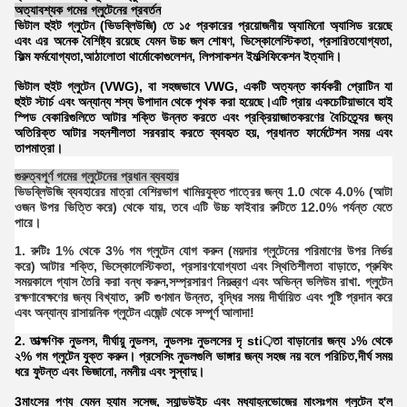
অত্যাবশ্যক গমের গ্লুটেনের প্রবর্তন
ভিটাল হুইট গ্লুটেন (ভিডব্লিউজি) তে ১৫ প্রকারের প্রয়োজনীয় অ্যামিনো অ্যাসিড রয়েছে
এবং এর অনেক বৈশিষ্ট্য রয়েছে যেমন উচ্চ জল শোষণ, ভিস্কোলেস্টিকতা, প্রসারিতযোগ্যতা,
ফিল্ম ফর্মযোগ্যতা,আঠালোতা থার্মোকোগুলেশন, লিপসাকশন ইমল্সিফিকেশন ইত্যাদি।
ভিটাল হুইট গ্লুটেন (VWG), বা সহজভাবে VWG, একটি অত্যন্ত কার্যকরী প্রোটিন যা
হুইট স্টার্চ এবং অন্যান্য শস্য উপাদান থেকে পৃথক করা হয়েছে।এটি প্রায় একচেটিয়াভাবে হাই
স্পিড বেকারিগুলিতে আটার শক্তি উন্নত করতে এবং প্রক্রিয়াজাতকরণের বৈচিত্র্যের জন্য
অতিরিক্ত আটার সহনশীলতা সরবরাহ করতে ব্যবহৃত হয়, প্রধানত ফার্মেটেশন সময় এবং
তাপমাত্রা।
গুরুত্বপূর্ণ গমের গ্লুটেনের প্রধান ব্যবহার
ভিডব্লিউজি ব্যবহারের মাত্রা বেশিরভাগ খামিরযুক্ত পাত্রের জন্য 1.0 থেকে 4.0% (আটা
ওজন উপর ভিত্তি করে) থেকে যায়, তবে এটি উচ্চ ফাইবার রুটিতে 12.0% পর্যন্ত যেতে
পারে।
1. রুটিঃ 1% থেকে 3% গম গ্লুটেন যোগ করুন (ময়দার গ্লুটেনের পরিমাণের উপর নির্ভর
করে) আটার শক্তি, ভিস্কোলেস্টিকতা, প্রসারণযোগ্যতা এবং স্থিতিশীলতা বাড়াতে, প্রুফিং
সময়কালে গ্যাস তৈরি করা বন্ধ করুন,সম্প্রসারণ নিয়ন্ত্রণ এবং অভিন্ন ভলিউম রাখা. গ্লুটেন
রক্ষণাবেক্ষণের জন্য বিখ্যাত, রুটি গুণমান উন্নত, বৃদ্ধির সময় দীর্ঘায়িত এবং পুষ্টি প্রদান করে
এবং অন্যান্য রাসায়নিক গ্লুটেন এজেন্ট থেকে সম্পূর্ণ আলাদা!
2. তাত্ক্ষণিক নুডলস, দীর্ঘায়ু নুডলস, নুডলসঃ নুডলসের দৃ sti়তা বাড়ানোর জন্য ১% থেকে
২% গম গ্লুটেন যুক্ত করুন। প্রসেসিং নুডলগুলি ভাঙ্গার জন্য সহজ নয় বলে পরিচিত,দীর্ঘ সময়
ধরে ফুটন্ত এবং ভিজানো, নমনীয় এবং সুস্বাদু।
3মাংসের পণ্য যেমন হ্যাম সসেজ, স্যান্ডউইচ এবং মধ্যাহ্নভোজের মাংসঃগম গ্লুটেন হ'ল