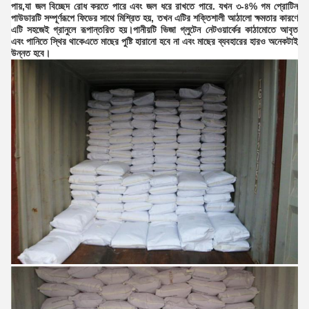
পায়,যা জল বিচ্ছেদ রোধ করতে পারে এবং জল ধরে রাখতে পারে. যখন ৩-৪% গম প্রোটিন
পাউডারটি সম্পূর্ণরূপে ফিডের সাথে মিশ্রিত হয়, তখন এটির শক্তিশালী আঠালো ক্ষমতার কারণে
এটি সহজেই গ্রানুলে রূপান্তরিত হয়।পানীয়টি ভিজা গ্লুটেন নেটওয়ার্কের কাঠামোতে আবৃত
এবং পানিতে স্থির থাকেএতে মাছের পুষ্টি হারানো হবে না এবং মাছের ব্যবহারের হারও অনেকটাই
উন্নত হবে।