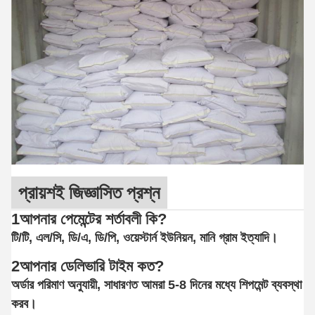
প্রায়শই জিজ্ঞাসিত প্রশ্ন
1আপনার পেমেন্টের শর্তাবলী কি?
টি/টি, এল/সি, ডি/এ, ডি/পি, ওয়েস্টার্ন ইউনিয়ন, মানি গ্রাম ইত্যাদি।
2আপনার ডেলিভারি টাইম কত?
অর্ডার পরিমাণ অনুযায়ী, সাধারণত আমরা 5-8 দিনের মধ্যে শিপমেন্ট ব্যবস্থা
করব।