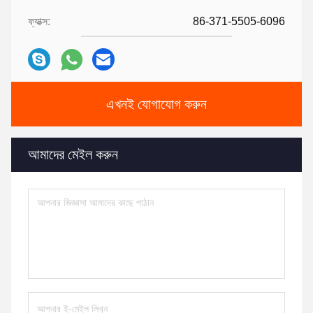
ফ্যাক্স:
86-371-5505-6096
এখনই যোগাযোগ করুন
আমাদের মেইল করুন