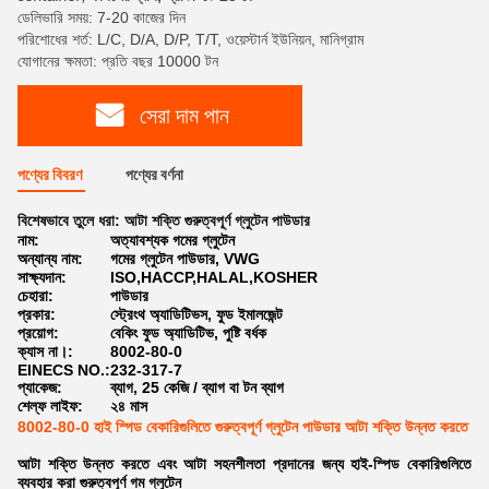
ডেলিভারি সময়: 7-20 কাজের দিন
পরিশোধের শর্ত: L/C, D/A, D/P, T/T, ওয়েস্টার্ন ইউনিয়ন, মানিগ্রাম
যোগানের ক্ষমতা: প্রতি বছর 10000 টন
সেরা দাম পান
পণ্যের বিবরণ
পণ্যের বর্ণনা
বিশেষভাবে তুলে ধরা:
আটা শক্তি গুরুত্বপূর্ণ গ্লুটেন পাউডার
নাম:
অত্যাবশ্যক গমের গ্লুটেন
অন্যান্য নাম:
গমের গ্লুটেন পাউডার, VWG
সাক্ষ্যদান:
ISO,HACCP,HALAL,KOSHER
চেহারা:
পাউডার
প্রকার:
স্ট্রেংথ অ্যাডিটিভস, ফুড ইমালজেন্ট
প্রয়োগ:
বেকিং ফুড অ্যাডিটিভ, পুষ্টি বর্ধক
ক্যাস না।:
8002-80-0
EINECS NO.:
232-317-7
প্যাকেজ:
ব্যাগ, 25 কেজি / ব্যাগ বা টন ব্যাগ
শেল্ফ লাইফ:
২৪ মাস
8002-80-0 হাই স্পিড বেকারিগুলিতে গুরুত্বপূর্ণ গ্লুটেন পাউডার আটা শক্তি উন্নত করতে
আটা শক্তি উন্নত করতে এবং আটা সহনশীলতা প্রদানের জন্য হাই-স্পিড বেকারিগুলিতে
ব্যবহার করা গুরুত্বপূর্ণ গম গ্লুটেন