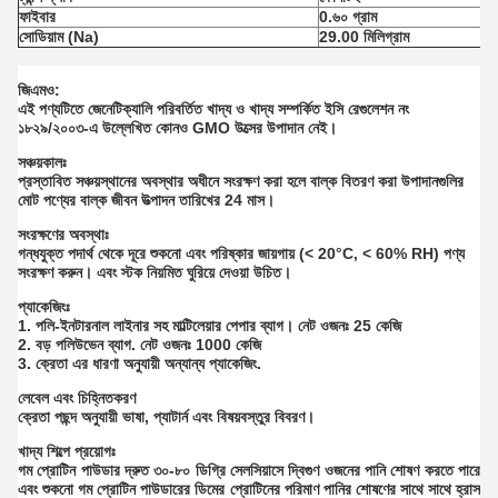
ফাইবার
0.৬০ গ্রাম
সোডিয়াম (Na)
29.00 মিলিগ্রাম
জিএমও:
এই পণ্যটিতে জেনেটিক্যালি পরিবর্তিত খাদ্য ও খাদ্য সম্পর্কিত ইসি রেগুলেশন নং
১৮২৯/২০০৩-এ উল্লেখিত কোনও GMO উত্সের উপাদান নেই।
সঞ্চয়কালঃ
প্রস্তাবিত সঞ্চয়স্থানের অবস্থার অধীনে সংরক্ষণ করা হলে বাল্ক বিতরণ করা উপাদানগুলির
মোট পণ্যের বাল্ক জীবন উত্পাদন তারিখের 24 মাস।
সংরক্ষণের অবস্থাঃ
গন্ধযুক্ত পদার্থ থেকে দূরে শুকনো এবং পরিষ্কার জায়গায় (< 20°C, < 60% RH) পণ্য
সংরক্ষণ করুন। এবং স্টক নিয়মিত ঘুরিয়ে দেওয়া উচিত।
প্যাকেজিংঃ
1. পলি-ইনটারনাল লাইনার সহ মাল্টিলেয়ার পেপার ব্যাগ। নেট ওজনঃ 25 কেজি
2. বড় পলিউভেন ব্যাগ. নেট ওজনঃ 1000 কেজি
3. ক্রেতা এর ধারণা অনুযায়ী অন্যান্য প্যাকেজিং.
লেবেল এবং চিহ্নিতকরণ
ক্রেতা পছন্দ অনুযায়ী ভাষা, প্যাটার্ন এবং বিষয়বস্তুর বিবরণ।
খাদ্য শিল্পে প্রয়োগঃ
গম প্রোটিন পাউডার দ্রুত ৩০-৮০ ডিগ্রি সেলসিয়াসে দ্বিগুণ ওজনের পানি শোষণ করতে পারে
এবং শুকনো গম প্রোটিন পাউডারের ডিমের প্রোটিনের পরিমাণ পানির শোষণের সাথে সাথে হ্রাস