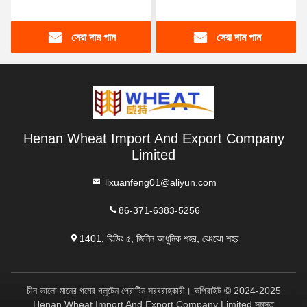
পাউডার আটা শক্তি উন্নত করতে
রুটি কেকের জন্য
সেরা দাম পান
সেরা দাম পান
Henan Wheat Import And Export Company
Limited
lixuanfeng01@aliyun.com
86-371-6383-5256
1401, বিল্ডিং ৫, জিনিন আধুনিক শহর, ঝেংঝো শহর
চীন ভালো মানের গমের গ্লুটেন প্রোটিন সরবরাহকারী। কপিরাইট © 2024-2025
Henan Wheat Import And Export Company Limited সমস্ত