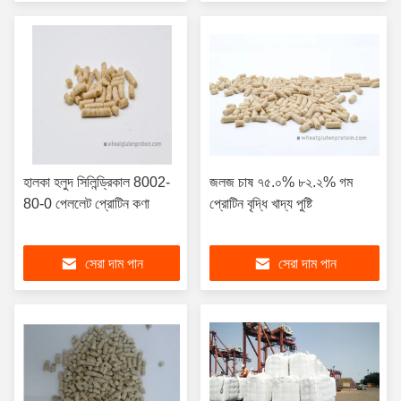
হালকা হলুদ সিলিন্ড্রিকাল 8002-
জলজ চাষ ৭৫.০% ৮২.২% গম
80-0 পেললেট প্রোটিন কণা
প্রোটিন বৃদ্ধি খাদ্য পুষ্টি
সেরা দাম পান
সেরা দাম পান