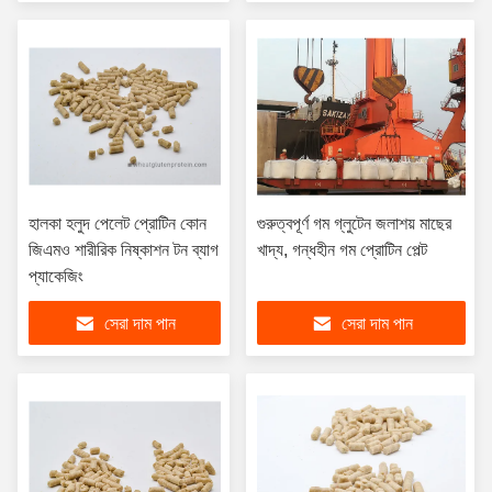
হালকা হলুদ পেলেট প্রোটিন কোন
গুরুত্বপূর্ণ গম গ্লুটেন জলাশয় মাছের
জিএমও শারীরিক নিষ্কাশন টন ব্যাগ
খাদ্য, গন্ধহীন গম প্রোটিন পেল্ট
প্যাকেজিং
সেরা দাম পান
সেরা দাম পান