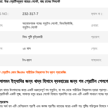
ধরা:
উচ্চ প্রোটিনযুক্ত মাছের পেলেট
,
মাছ চাষের পিললেট
 NO.:
232-317-7
ক্যাস না।:
অত্যাবশ্যক গমের গ্লুটেন পেলেট, ভিডব্লিউজি,
াম:
চেহারা:
গ্লুটেন পেলেট
ফিড পুষ্টি বৃদ্ধিকারী
প্রয়োগ:
ইফ:
২৪ মাস
গ্রেড:
টন-ব্যাগ
সাক্ষ্যদান:
ট প্রোটিন কোন জিএমও শারীরিক নিষ্কাশন টন ব্যাগ প্যাকেজিং
 সালমন ইত্যাদির জন্য খাদ্য হিসাবে ব্যবহারের জন্য গম প্রোটিন পেলল
হল খাদ্য উৎপাদনের জন্য একটি গুরুত্বপূর্ণ গম গ্লুটেন, যা গম থেকে শারীরিক নিষ্কাশন দ্বারা প্রাপ্ত এ
্রোটিনটি একটি সূক্ষ্ম, সামান্য হলুদ রঙের পেলেট হিসাবে প্রদর্শিত হয় এবং এটি একটি সাধারণ গমের স্
প্রয়োগঃ
তার অর্থ হল এটি বেশিরভাগ প্রাণী এবং জলজ প্রাণীর খাদ্যের মধ্যে একটি গড় পুষ্টির পরিপূরক হিসাবে