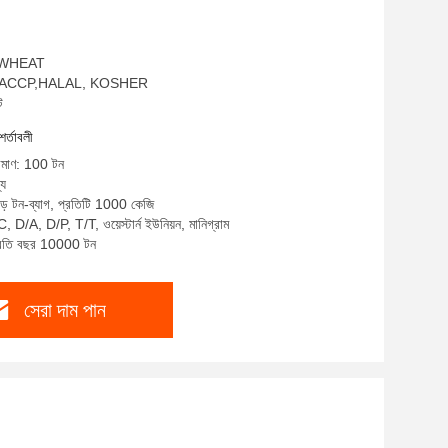
ম: WHEAT
SO,HACCP,HALAL, KOSHER
ট
শর্তাবলী
রিমাণ: 100 টন
্য
বড় টন-ব্যাগ, প্রতিটি 1000 কেজি
, D/A, D/P, T/T, ওয়েস্টার্ন ইউনিয়ন, মানিগ্রাম
প্রতি বছর 10000 টন
সেরা দাম পান