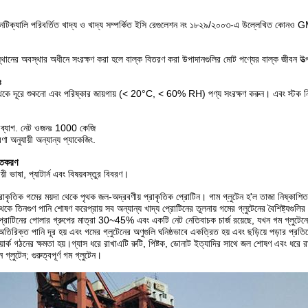
েটিক্যালি পরিবর্তিত খাদ্য ও খাদ্য সম্পর্কিত ইসি রেগুলেশন নং ১৮২৯/২০০৩-এ উল্লেখিত কোনও 
়স্থানের অবস্থার অধীনে সংরক্ষণ করা হলে বাল্ক বিতরণ করা উপাদানগুলির মোট পণ্যের বাল্ক জীবন উ
ঃ
থ থেকে দূরে শুকনো এবং পরিষ্কার জায়গায় (< 20°C, < 60% RH) পণ্য সংরক্ষণ করুন। এবং স্টক নিয
 ব্যাগ. নেট ওজনঃ 1000 কেজি
া অনুযায়ী অন্যান্য প্যাকেজিং.
িতকরণ
ায়ী ভাষা, প্যাটার্ন এবং বিষয়বস্তুর বিবরণ।
প্রাকৃতিক গমের ময়দা থেকে পৃথক জল-অদ্রবণীয় প্রাকৃতিক প্রোটিন। গাম গ্লুটেন হ'ল তাজা নিষ্ক
কে তিনগুণ পানি শোষণ করেপ্রায় সব অন্যান্য খাদ্য প্রোটিনের তুলনায় গমের গ্লুটেনের বৈশিষ্ট্যগুল
প্রোটিনের পোলার গ্রুপের মাত্রা 30~45% এবং একটি নেট নেতিবাচক চার্জ রয়েছে, যখন গম গ্লুটেনে
িরিক্ত পানি দূর হয় এবং গমের গ্লুটেনের অণুগুলি ঘনিষ্ঠভাবে একত্রিত হয় এবং ছড়িয়ে পড়ার প্র
য়ার্ক গঠনের ক্ষমতা হয়।গ্যাস ধরে রাখাএটি রুটি, পিষ্টক, ডোনাট ইত্যাদির সাথে জল শোষণ এবং ধরে রা
 গ্লুটেন; গুরুত্বপূর্ণ গম গ্লুটেন।