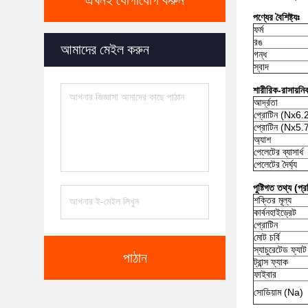
এখনই যোগাযোগ করুন
পণ্যের বৈশিষ্ট্যঃ
ফর্ম
রঙ
আমাদের মেইল করুন
গন্ধ
স্বাদ
শারীরিক-রাসায়নি
আর্দ্রতা
প্রোটিন (Nx6.
প্রোটিন (Nx5.
অ্যাশ
পেলেটের ব্যাসার্ধ
পেলেটের দৈর্ঘ্য
পুষ্টিগত তথ্য (প্
শক্তির মূল্য
কার্বনহাইড্রেট
প্রোটিন
মোট চর্বি
স্যাচুরেটেড ফ্যাট
পাঠান
ট্রান্স ফ্যাক
ফাইবার
সোডিয়াম (Na)