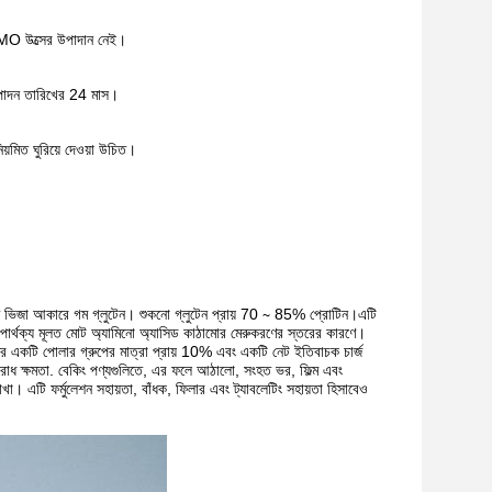
GMO উত্সের উপাদান নেই।
ত্পাদন তারিখের 24 মাস।
়মিত ঘুরিয়ে দেওয়া উচিত।
াশিত ভিজা আকারে গম গ্লুটেন। শুকনো গ্লুটেন প্রায় 70 ∼ 85% প্রোটিন।এটি
ির পার্থক্য মূলত মোট অ্যামিনো অ্যাসিড কাঠামোর মেরুকরণের স্তরের কারণে।
র একটি পোলার গ্রুপের মাত্রা প্রায় 10% এবং একটি নেট ইতিবাচক চার্জ
তিরোধ ক্ষমতা. বেকিং পণ্যগুলিতে, এর ফলে আঠালো, সংহত ভর, ফিল্ম এবং
খা। এটি ফর্মুলেশন সহায়তা, বাঁধক, ফিলার এবং ট্যাবলেটিং সহায়তা হিসাবেও