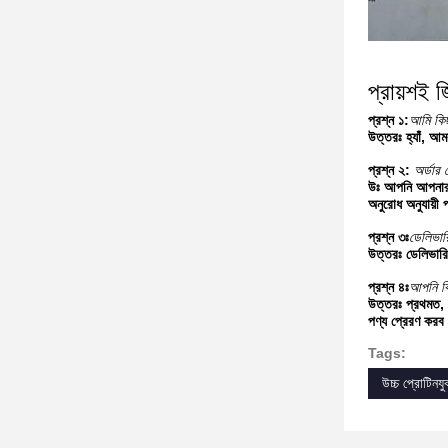
প্রায়শই জ
প্রশ্ন ১:
আমি কিছ
উত্তরঃ হ্যাঁ, আম
প্রশ্ন ২:
অর্ডার
উঃ আপনি আপনার ট
অনুরোধ অনুযায়ী 
প্রশ্ন ৩ঃ
ডেলিভার
উত্তরঃ ডেলিভারি 
প্রশ্ন ৪ঃ
আপনি ক
উত্তরঃ প্রথমত, আ
পণ্য প্রেরণ করব
Tags:
উচ্চ প্রোটিনয