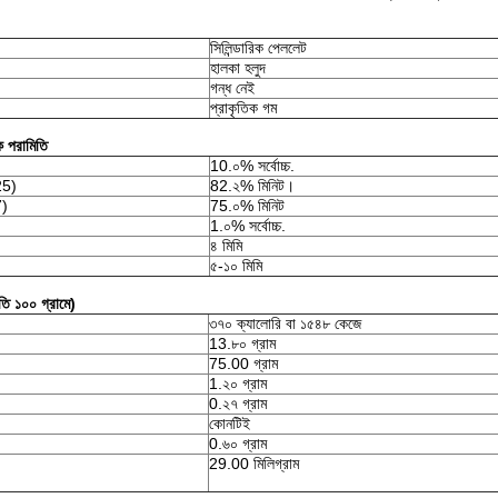
সিলিন্ডারিক পেললেট
হালকা হলুদ
গন্ধ নেই
প্রাকৃতিক গম
ক পরামিতি
10.০% সর্বোচ্চ.
25)
82.২% মিনিট।
7)
75.০% মিনিট
1.০% সর্বোচ্চ.
৪ মিমি
৫-১০ মিমি
রতি ১০০ গ্রামে)
৩৭০ ক্যালোরি বা ১৫৪৮ কেজে
13.৮০ গ্রাম
75.00 গ্রাম
1.২০ গ্রাম
0.২৭ গ্রাম
কোনটিই
0.৬০ গ্রাম
29.00 মিলিগ্রাম