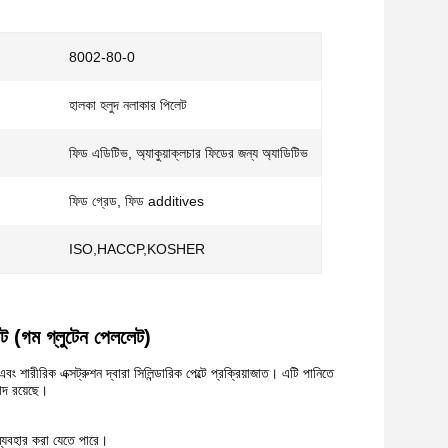
8002-80-0
হালকা হলুদ নলাকার পিলেট
ফিড এডিটিভ, অ্যাকুয়াক্লচার ফিডের জন্য অ্যাডিটিভ
ফিড গ্রেড, ফিড additives
ISO,HACCP,KOSHER
েট (গম গ্লুটেন পেললেট)
বং শারীরিক এক্সট্রুশন দ্বারা সিলিন্ডারিক পেল্টে প্রক্রিয়াজাত। এটি পানিতে
বাদ রয়েছে।
 ব্যবহার করা যেতে পারে।