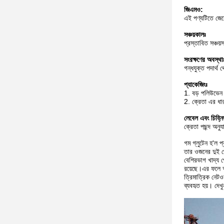
জিএমও:
এই পণ্যটিতে জেন
সঞ্চয়কালঃ
প্রস্তাবিত সঞ্চয
সংরক্ষণের অবস্থা
গন্ধযুক্ত পদার্
প্যাকেজিংঃ
1. বড় পলিউভেন
2. ক্রেতা এর ধারণ
লেবেল এবং চিহ্ন
ক্রেতা পছন্দ অনুয
গম গ্লুটেন হ'ল 
তার ওজনের দুই থে
বেশিরভাগ খাদ্য 
রয়েছে।এর ফলে অত
ত্রিমাত্রিক নেটও
ব্যবহৃত হয়। দেখুন