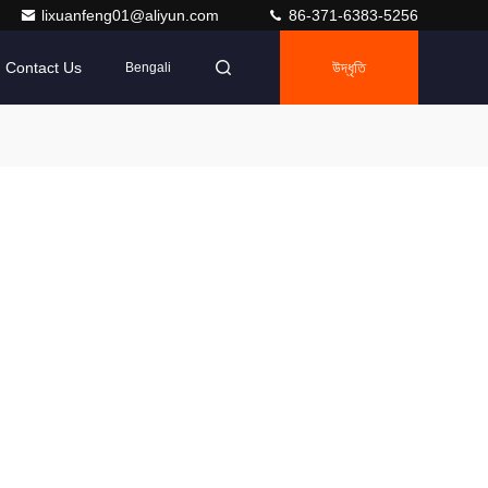
lixuanfeng01@aliyun.com
86-371-6383-5256
Contact Us
উদ্ধৃতি
Bengali