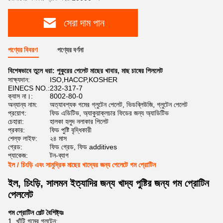
সেরা দাম পান
পণ্যের বিবরণ
পণ্যের বর্ণনা
বিশেষভাবে তুলে ধরা:
পুকুরের পেলেট মাছের খাবার
,
মাছ চাষের পিললেট
সাক্ষ্যদান:
ISO,HACCP,KOSHER
EINECS NO.:
232-317-7
ক্যাস না।:
8002-80-0
অন্যান্য নাম:
অত্যাবশ্যক গমের গ্লুটেন পেলেট, ভিডব্লিউজি, গ্লুটেন পেলেট
প্রয়োগ:
ফিড এডিটিভ, অ্যাকুয়াক্লচার ফিডের জন্য অ্যাডিটিভ
চেহারা:
হালকা হলুদ নলাকার পিলেট
প্রকার:
ফিড পুষ্টি বৃদ্ধিকারী
শেল্ফ লাইফ:
২৪ মাস
গ্রেড:
ফিড গ্রেড, ফিড additives
প্যাকেজ:
টন-ব্যাগ
ইল / চিংড়ি এবং সামুদ্রিক মাছের খাদ্যের জন্য পেলেটে গম প্রোটিন
ইল, চিংড়ি, সালমন ইত্যাদির জন্য খাদ্য পুষ্টির জন্য গম প্রোটিন
পেললেট
গম প্রোটিন পেল্ট বৈশিষ্ট্যঃ
1. খাঁটি গমের গ্লুটেন;