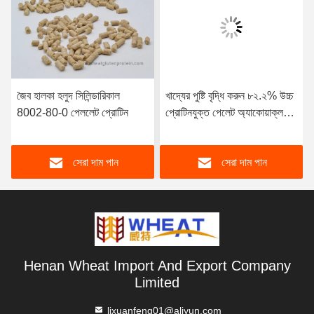
জৈব হালকা হলুদ সিলিন্ডারিকাল
খাদ্যের পুষ্টি বৃদ্ধি করুন ৮২.২% উচ্চ
8002-80-0 পেললেট প্রোটিন
প্রোটিনযুক্ত পেলেট অ্যাকোয়াক্লচার
জন্য
সেরা দাম পান
সেরা দাম পান
Henan Wheat Import And Export Company
Limited
lixuanfeng01@aliyun.com