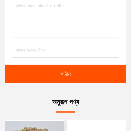
পাঠান
অনুরূপ পণ্য