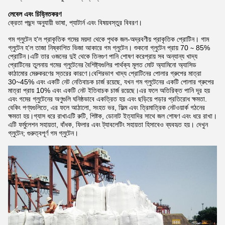
লেবেল এবং চিহ্নিতকরণ
ক্রেতা পছন্দ অনুযায়ী ভাষা, প্যাটার্ন এবং বিষয়বস্তুর বিবরণ।
গম গ্লুটেন হ'ল প্রাকৃতিক গমের ময়দা থেকে পৃথক জল-অদ্রবণীয় প্রাকৃতিক প্রোটিন। গাম
গ্লুটেন হ'ল তাজা নিষ্কাশিত ভিজা আকারে গম গ্লুটেন। শুকনো গ্লুটেন প্রায় 70 ∼ 85%
প্রোটিন।এটি তার ওজনের দুই থেকে তিনগুণ পানি শোষণ করেপ্রায় সব অন্যান্য খাদ্য
প্রোটিনের তুলনায় গমের গ্লুটেনের বৈশিষ্ট্যগুলির পার্থক্য মূলত মোট অ্যামিনো অ্যাসিড
কাঠামোর মেরুকরণের স্তরের কারণে।বেশিরভাগ খাদ্য প্রোটিনের পোলার গ্রুপের মাত্রা
30~45% এবং একটি নেট নেতিবাচক চার্জ রয়েছে, যখন গম গ্লুটেনের একটি পোলার গ্রুপের
মাত্রা প্রায় 10% এবং একটি নেট ইতিবাচক চার্জ রয়েছে।এর ফলে অতিরিক্ত পানি দূর হয়
এবং গমের গ্লুটেনের অণুগুলি ঘনিষ্ঠভাবে একত্রিত হয় এবং ছড়িয়ে পড়ার প্রতিরোধ ক্ষমতা.
বেকিং পণ্যগুলিতে, এর ফলে আঠালো, সংহত ভর, ফিল্ম এবং ত্রিমাত্রিক নেটওয়ার্ক গঠনের
ক্ষমতা হয়।গ্যাস ধরে রাখাএটি রুটি, পিষ্টক, ডোনাট ইত্যাদির সাথে জল শোষণ এবং ধরে রাখা।
এটি ফর্মুলেশন সহায়তা, বাঁধক, ফিলার এবং ট্যাবলেটিং সহায়তা হিসাবেও ব্যবহৃত হয়। দেখুন
গ্লুটেন; গুরুত্বপূর্ণ গম গ্লুটেন।