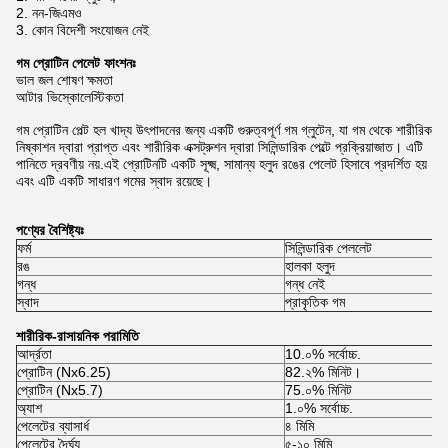
2. নন-জিএমও
3. কোন বিদেশী সংযোজন নেই
গম প্রোটিন পেলেট ফাংশনঃ
ভাল জল শোষণ ক্ষমতা
আটার ভিস্কোলেস্টিকতা
গম প্রোটিন পেল্ট হল খাদ্য উৎপাদনের জন্য একটি গুরুত্বপূর্ণ গম গ্লুটেন, যা গম থেকে শারীরিক
নিষ্কাশন দ্বারা প্রাপ্ত এবং শারীরিক এক্সট্রুশন দ্বারা সিলিন্ডারিক পেল্টে প্রক্রিয়াজাত। এটি
পানিতে দ্রবণীয় নয়.এই প্রোটিনটি একটি সূক্ষ্ম, সামান্য হলুদ রঙের পেলেট হিসাবে প্রদর্শিত হয়
এবং এটি একটি সাধারণ গমের স্বাদ রয়েছে।
পণ্যের বৈশিষ্ট্যঃ
ফর্ম
সিলিন্ডারিক পেললেট
রঙ
হালকা হলুদ
গন্ধ
গন্ধ নেই
স্বাদ
প্রাকৃতিক গম
শারীরিক-রাসায়নিক পরামিতি
আর্দ্রতা
10.০% সর্বোচ্চ.
প্রোটিন (Nx6.25)
82.২% মিনিট।
প্রোটিন (Nx5.7)
75.০% মিনিট
অ্যাশ
1.০% সর্বোচ্চ.
পেলেটের ব্যাসার্ধ
৪ মিমি
পেলেটের দৈর্ঘ্য
৫-১০ মিমি