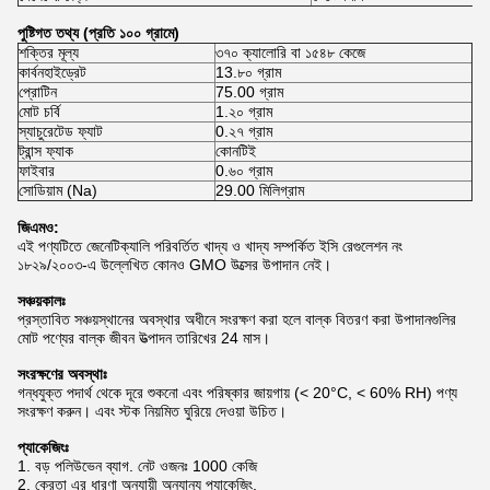
পুষ্টিগত তথ্য (প্রতি ১০০ গ্রামে)
শক্তির মূল্য
৩৭০ ক্যালোরি বা ১৫৪৮ কেজে
কার্বনহাইড্রেট
13.৮০ গ্রাম
প্রোটিন
75.00 গ্রাম
মোট চর্বি
1.২০ গ্রাম
স্যাচুরেটেড ফ্যাট
0.২৭ গ্রাম
ট্রান্স ফ্যাক
কোনটিই
ফাইবার
0.৬০ গ্রাম
সোডিয়াম (Na)
29.00 মিলিগ্রাম
জিএমও:
এই পণ্যটিতে জেনেটিক্যালি পরিবর্তিত খাদ্য ও খাদ্য সম্পর্কিত ইসি রেগুলেশন নং
১৮২৯/২০০৩-এ উল্লেখিত কোনও GMO উত্সের উপাদান নেই।
সঞ্চয়কালঃ
প্রস্তাবিত সঞ্চয়স্থানের অবস্থার অধীনে সংরক্ষণ করা হলে বাল্ক বিতরণ করা উপাদানগুলির
মোট পণ্যের বাল্ক জীবন উত্পাদন তারিখের 24 মাস।
সংরক্ষণের অবস্থাঃ
গন্ধযুক্ত পদার্থ থেকে দূরে শুকনো এবং পরিষ্কার জায়গায় (< 20°C, < 60% RH) পণ্য
সংরক্ষণ করুন। এবং স্টক নিয়মিত ঘুরিয়ে দেওয়া উচিত।
প্যাকেজিংঃ
1. বড় পলিউভেন ব্যাগ. নেট ওজনঃ 1000 কেজি
2. ক্রেতা এর ধারণা অনুযায়ী অন্যান্য প্যাকেজিং.