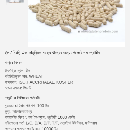
ইল / চিংড়ি এবং সামুদ্রিক মাছের খাদ্যের জন্য পেলেটে গম প্রোটিন
পণ্যের বিবরণ
উৎপত্তি স্থল: চীন
পরিচিতিমুলক নাম: WHEAT
সাক্ষ্যদান: ISO,HACCP,HALAL, KOSHER
মডেল নম্বার: পিলেট
পেমেন্ট ও শিপিংয়ের শর্তাবলী
ন্যূনতম চাহিদার পরিমাণ: 100 টন
মূল্য: আলোচনাযোগ্য
প্যাকেজিং বিবরণ: বড় টন-ব্যাগ, প্রতিটি 1000 কেজি
পরিশোধের শর্ত: L/C, D/A, D/P, T/T, ওয়েস্টার্ন ইউনিয়ন, মানিগ্রাম
যোগানের ক্ষমতা: প্রতি বছর 10000 টন