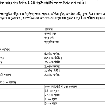
িভিন্ন স্বাস্থ্য খাদ্য উত্পাদন, 1-2% গ্লুটেন প্রোটিন সংযোজন হিসাবে যোগ করা হয়।
ম গ্লুটেন শক্তি এবং স্থিতিস্থাপকতা প্রদান, ভলিউম বৃদ্ধি, এবং জৈব রুটি, বুনস, ডিনার রোলস এবং
্তা এবং নুডলসকে দৃ firm়তা দেয় এবং সকালের নাস্তা এবং স্ন্যাক্সের প্রোটিনের পরিমাণ বাড়ানোর 
পাউডার
হালকা হলুদ
গন্ধ নেই
প্রাকৃতিক গম
ক পরামিতি
9.০% সর্বোচ্চ.
25)
82.২% মিনিট।
7)
75.০% মিনিট
1.০% সর্বোচ্চ.
১৫০% মিনিট।
টে শতাংশ
2.০% সর্বোচ্চ.
রতি ১০০ গ্রামে)
৩৭০ ক্যালোরি বা ১৫৪৮ কেজে
13.৮০ গ্রাম
75.00 গ্রাম
1.২০ গ্রাম
0.২৭ গ্রাম