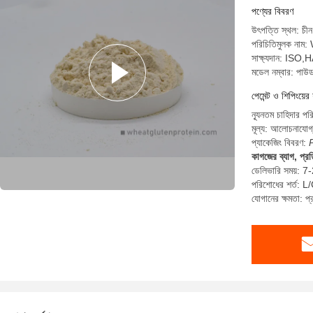
পণ্যের বিবরণ
উৎপত্তি স্থল: চীন
পরিচিতিমুলক না
সাক্ষ্যদান: I
মডেল নম্বার: পাউ
পেমেন্ট ও শিপিংয়ের 
ন্যূনতম চাহিদার প
মূল্য: আলোচনাযোগ
প্যাকেজিং বিবরণ:
কাগজের ব্যাগ, প্র
ডেলিভারি সময়: 7
পরিশোধের শর্ত: L/C
যোগানের ক্ষমতা: 