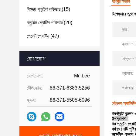
পণ্যের বিবরণ
বিশুদ্ধ গ্লুটেন পাউডার
(15)
বিশেষভাবে তুলে 
গ্লুটেন প্রোটিন পাউডার
(20)
নাম:
পেলেট প্রোটিন
(47)
ক্যাস না।
যোগাযোগ
সাক্ষ্যদান:
প্রয়োগ:
যোগাযোগ:
Mr. Lee
টেলিফোন:
86-371-6383-5256
প্যাকেজ:
ফ্যাক্স:
86-371-5505-6096
স্ট্রেনস অ্যাডিট
ইনস্ট্যান্ট নুডল
উপস্থাপনা:
গম গ্লুটেন প্রো
পর্যন্ত।এটি পুষ
তাত্ক্ষণিক নুডল