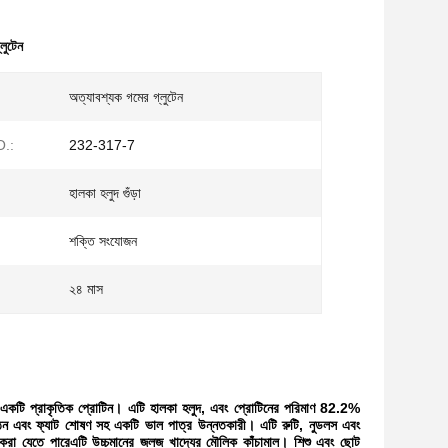
লুটেন
অত্যাবশ্যক গমের গ্লুটেন
.:
232-317-7
হালকা হলুদ গুঁড়া
শক্তি সংযোজন
২৪ মাস
িত একটি প্রাকৃতিক প্রোটিন। এটি হালকা হলুদ, এবং প্রোটিনের পরিমাণ 82.2%
িল্ম গঠন এবং ফ্যাট শোষণ সহ একটি ভাল পাত্র উন্নতকারী। এটি রুটি, নুডলস এবং
হার করা যেতে পারেএটি উচ্চমানের জলজ খাদ্যের মৌলিক কাঁচামাল। শিশু এবং ছোট