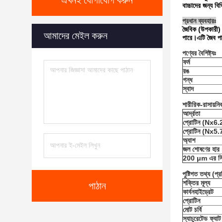
এখনই যোগাযোগ করুন
বাচ্চাদের জন্য ব
প্রধান ব্যবহারঃ
জৈবিক (উপকারী) গ
আমাদের মেইল করুন
পারে।এটি জৈব পাস
পণ্যের বৈশিষ্ট্যঃ
ফর্ম
রঙ
গন্ধ
স্বাদ
শারীরিক-রাসায়নি
আর্দ্রতা
প্রোটিন (Nx6.
প্রোটিন (Nx5.
অ্যাশ
জল শোষণের হার
200 μm এর সি
পুষ্টিগত তথ্য (প্
শক্তির মূল্য
পাঠান
কার্বনহাইড্রেট
প্রোটিন
মোট চর্বি
স্যাচুরেটেড ফ্যাট