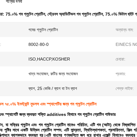
পণ্যের বর্ণনা
ধরা:
75.০% গম গ্লুটেন প্রোটিন
,
স্ট্রেনস অ্যাডিটিভস গম গ্লুটেন প্রোটিন
,
75.০% ভিটাল হুইট গ্
গমের গ্লুটেন প্রোটিন
অন্যান্য নাম:
:
8002-80-0
EINECS NO
ISO,HACCP,KOSHER
চেহারা:
খাদ্য সংযোজন, রুটির জন্য সংযোজন
প্রকার:
ব্যাগ, 25 কেজি / ব্যাগ বা টন ব্যাগ
শেল্ফ লাইফ:
িভস ৭৫.০% ইনস্ট্যান্ট নুডলস এবং স্প্যাগেটির জন্য গম গ্লুটেন প্রোটিন
স এবং স্প্যাগেটি জন্য ব্যবহৃত শক্তি additives হিসাবে গম গ্লুটেন প্রোটিন পাউডার
টিন, যা সক্রিয় গ্লুটেন এবং গম গ্লুটেন প্রোটিন নামেও পরিচিত, এটি গম (আটা) থেকে নিষ্কাশ
্টিকর পুষ্টির সাথে একটি উদ্ভিদ প্রোটিন সম্পদ. এটি সান্দ্রতা, স্থিতিস্থাপকতা, প্রসারিততা, ফ
স উত্পাদনে ব্যাপকভাবে ব্যবহৃত হয়।এটি মাংসের পণ্যগুলিতে জল ধরে রাখার এজেন্ট হিসাবেও ব্যব