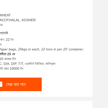
ম: WHEAT
SO,HACCP,HALAL, KOSHER
ডার
শর্তাবলী
রিমাণ: 22 টন
্য
Paper bags, 25kgs in each, 22 tons in per 20' container;
তিটিতে 25 কে
-20 কাজের দিন
, D/A, D/P, T/T, ওয়েস্টার্ন ইউনিয়ন, মানিগ্রাম
প্রতি বছর 10000 টন
সেরা দাম পান