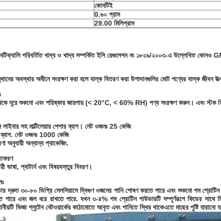
কোনটিই
0.৬০ গ্রাম
29.00 মিলিগ্রাম
েটিক্যালি পরিবর্তিত খাদ্য ও খাদ্য সম্পর্কিত ইসি রেগুলেশন নং ১৮২৯/২০০৩-এ উল্লেখিত কোনও 
়স্থানের অবস্থার অধীনে সংরক্ষণ করা হলে বাল্ক বিতরণ করা উপাদানগুলির মোট পণ্যের বাল্ক জীবন উ
ঃ
থ থেকে দূরে শুকনো এবং পরিষ্কার জায়গায় (< 20°C, < 60% RH) পণ্য সংরক্ষণ করুন। এবং স্টক নিয
 লাইনার সহ মাল্টিলেয়ার পেপার ব্যাগ। নেট ওজনঃ 25 কেজি
 ব্যাগ. নেট ওজনঃ 1000 কেজি
া অনুযায়ী অন্যান্য প্যাকেজিং.
িতকরণ
ায়ী ভাষা, প্যাটার্ন এবং বিষয়বস্তুর বিবরণ।
গঃ
ার দ্রুত ৩০-৮০ ডিগ্রি সেলসিয়াসে দ্বিগুণ ওজনের পানি শোষণ করতে পারে এবং শুকনো গম প্রোটিন 
ে পারে এবং জল ধরে রাখতে পারে. যখন ৩-৪% গম প্রোটিন পাউডারটি সম্পূর্ণরূপে ফিডের সাথে ম
ানীয়টি ভিজা গ্লুটেন নেটওয়ার্কের কাঠামোতে আবৃত এবং পানিতে স্থির থাকেএতে মাছের পুষ্টি হারান