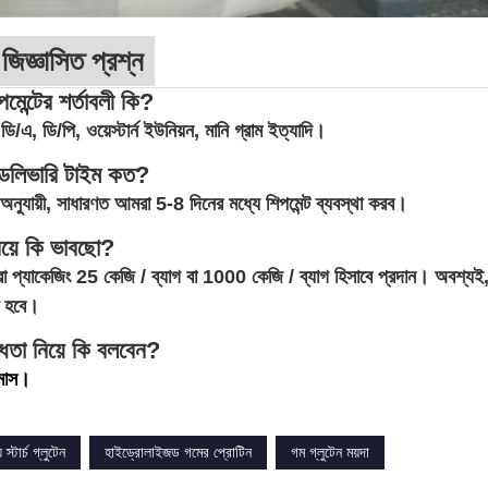
 জিজ্ঞাসিত প্রশ্ন
েন্টের শর্তাবলী কি?
ডি/এ, ডি/পি, ওয়েস্টার্ন ইউনিয়ন, মানি গ্রাম ইত্যাদি।
েলিভারি টাইম কত?
 অনুযায়ী, সাধারণত আমরা 5-8 দিনের মধ্যে শিপমেন্ট ব্যবস্থা করব।
িয়ে কি ভাবছো?
 প্যাকেজিং 25 কেজি / ব্যাগ বা 1000 কেজি / ব্যাগ হিসাবে প্রদান। অবশ্যই
ে হবে।
ধতা নিয়ে কি বলবেন?
মাস।
্টার্চ গ্লুটেন
হাইড্রোলাইজড গমের প্রোটিন
গম গ্লুটেন ময়দা