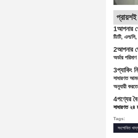
প্রায়শই
1আপনার পেম
টি/টি, এল/সি, 
2আপনার ড
অর্ডার পরিমাণ
3প্যাকিং ন
সাধারণত আমরা
অনুযায়ী করত
4পণ্যের বৈ
সাধারণত ২৪ 
Tags:
সংশোধিত খাদ্য স