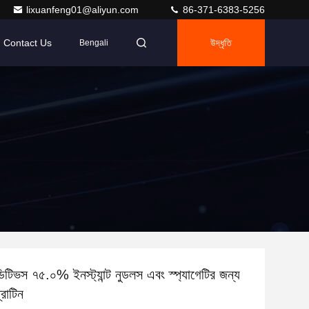
lixuanfeng01@aliyun.com
86-371-6383-5256
Contact Us
উদ্ধৃতি
Bengali
াডিটিভস ৭৫.০% ইনস্ট্যান্ট নুডলস এবং স্প্যাগেটির জন্য
্রোটিন