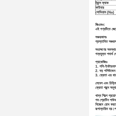
ট্রান্স ফ্যাক
ফাইবার
সোডিয়াম (Na)
জিএমও:
এই পণ্যটিতে জেন
সঞ্চয়কালঃ
প্রস্তাবিত সঞ্চয
সংরক্ষণের অবস্থা
গন্ধযুক্ত পদার্
প্যাকেজিংঃ
1. পলি-ইনটারনাল
2. বড় পলিউভেন
3. ক্রেতা এর ধারণ
লেবেল এবং চিহ্ন
ক্রেতা পছন্দ অনুয
খাদ্য শিল্পে প্রয়ো
গম প্রোটিন পাউড
বিচ্ছেদ রোধ করত
রূপান্তরিত হয়।প