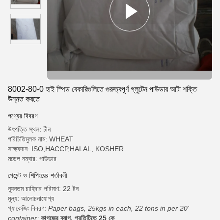
8002-80-0 হাই স্পিড বেকারিগুলিতে গুরুত্বপূর্ণ গ্লুটেন পাউডার আটা শক্তি
উন্নত করতে
পণ্যের বিবরণ
উৎপত্তি স্থল: চীন
পরিচিতিমুলক নাম: WHEAT
সাক্ষ্যদান: ISO,HACCP,HALAL, KOSHER
মডেল নম্বার: পাউডার
পেমেন্ট ও শিপিংয়ের শর্তাবলী
ন্যূনতম চাহিদার পরিমাণ: 22 টন
মূল্য: আলোচনাযোগ্য
প্যাকেজিং বিবরণ:
Paper bags, 25kgs in each, 22 tons in per 20'
container;
কাগজের ব্যাগ, প্রতিটিতে 25 কে