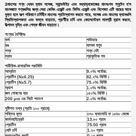
3মাংসের পণ্য যেমন হ্যাম সসেজ, স্যান্ডউইচ এবং মধ্যাহ্নভোজের মাংসঃগম গ্লুটেন হ'ল
মাংসজাত পণ্যগুলির জন্য সেরা কেকিং এজেন্ট এবং ফিলিং এজেন্ট এবং বিশেষত এটি মাছের সাথে
যুক্ত হলে অল্প পরিমাণে চর্বিহীন মাংসের প্রতিস্থাপন করতে পারে, সসেজ এবং মাংসের ক্যানগুলি
স্থিতিস্থাপকতা এবং ঘনত্ব বাড়াতে, প্রাণীীয় চর্বি এবং কোলেস্টেরল সামগ্রী হ্রাস করতে,
উত্পাদন বৃদ্ধি এবং শেল্ফ জীবন বাড়াতে।
পণ্যের বৈশিষ্ট্যঃ
ফর্ম
পাউডার
রঙ
হালকা হলুদ
গন্ধ
গন্ধ নেই
স্বাদ
প্রাকৃতিক গম
শারীরিক-রাসায়নিক পরামিতি
আর্দ্রতা
9.০% সর্বোচ্চ.
প্রোটিন (Nx6.25)
82.২% মিনিট।
প্রোটিন (Nx5.7)
75.০% মিনিট
অ্যাশ
1.০% সর্বোচ্চ.
জল শোষণের হার
১৫০% মিনিট।
200 μm এর সিটে শতাংশ
2.০% সর্বোচ্চ.
পুষ্টিগত তথ্য (প্রতি ১০০ গ্রামে)
শক্তির মূল্য
৩৭০ ক্যালোরি বা ১৫৪৮ কেজে
কার্বনহাইড্রেট
13.৮০ গ্রাম
প্রোটিন
75.00 গ্রাম
মোট চর্বি
1.২০ গ্রাম
স্যাচুরেটেড ফ্যাট
0.২৭ গ্রাম