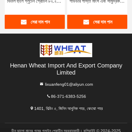
ভিটাল হুইল গ্লুটেন প্রোটিন ৮২.২%
পাউডার পাস্তা মাংস এবং সামুদ্রিক
রুটি কেকের জন্য
ফল সমতুল্য
সেরা দাম পান
সেরা দাম পান
Henan Wheat Import And Export Company
Limited
lixuanfeng01@aliyun.com
86-371-6383-5256
1401, বিল্ডিং ৫, জিনিন আধুনিক শহর, ঝেংঝো শহর
চীন ভালো মানের গমের গ্লুটেন প্রোটিন সরবরাহকারী। কপিরাইট © 2024-2025