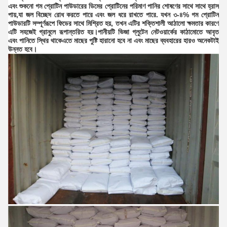
এবং শুকনো গম প্রোটিন পাউডারের ডিমের প্রোটিনের পরিমাণ পানির শোষণের সাথে সাথে হ্রাস
পায়,যা জল বিচ্ছেদ রোধ করতে পারে এবং জল ধরে রাখতে পারে. যখন ৩-৪% গম প্রোটিন
পাউডারটি সম্পূর্ণরূপে ফিডের সাথে মিশ্রিত হয়, তখন এটির শক্তিশালী আঠালো ক্ষমতার কারণে
এটি সহজেই গ্রানুলে রূপান্তরিত হয়।পানীয়টি ভিজা গ্লুটেন নেটওয়ার্কের কাঠামোতে আবৃত
এবং পানিতে স্থির থাকেএতে মাছের পুষ্টি হারানো হবে না এবং মাছের ব্যবহারের হারও অনেকটাই
উন্নত হবে।