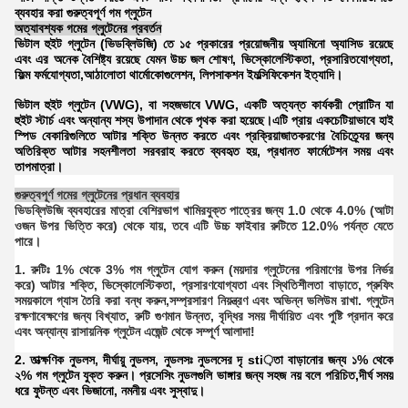
ব্যবহার করা গুরুত্বপূর্ণ গম গ্লুটেন
অত্যাবশ্যক গমের গ্লুটেনের প্রবর্তন
ভিটাল হুইট গ্লুটেন (ভিডব্লিউজি) তে ১৫ প্রকারের প্রয়োজনীয় অ্যামিনো অ্যাসিড রয়েছে
এবং এর অনেক বৈশিষ্ট্য রয়েছে যেমন উচ্চ জল শোষণ, ভিস্কোলেস্টিকতা, প্রসারিতযোগ্যতা,
ফিল্ম ফর্মযোগ্যতা,আঠালোতা থার্মোকোগুলেশন, লিপসাকশন ইমল্সিফিকেশন ইত্যাদি।
ভিটাল হুইট গ্লুটেন (VWG), বা সহজভাবে VWG, একটি অত্যন্ত কার্যকরী প্রোটিন যা
হুইট স্টার্চ এবং অন্যান্য শস্য উপাদান থেকে পৃথক করা হয়েছে।এটি প্রায় একচেটিয়াভাবে হাই
স্পিড বেকারিগুলিতে আটার শক্তি উন্নত করতে এবং প্রক্রিয়াজাতকরণের বৈচিত্র্যের জন্য
অতিরিক্ত আটার সহনশীলতা সরবরাহ করতে ব্যবহৃত হয়, প্রধানত ফার্মেটেশন সময় এবং
তাপমাত্রা।
গুরুত্বপূর্ণ গমের গ্লুটেনের প্রধান ব্যবহার
ভিডব্লিউজি ব্যবহারের মাত্রা বেশিরভাগ খামিরযুক্ত পাত্রের জন্য 1.0 থেকে 4.0% (আটা
ওজন উপর ভিত্তি করে) থেকে যায়, তবে এটি উচ্চ ফাইবার রুটিতে 12.0% পর্যন্ত যেতে
পারে।
1. রুটিঃ 1% থেকে 3% গম গ্লুটেন যোগ করুন (ময়দার গ্লুটেনের পরিমাণের উপর নির্ভর
করে) আটার শক্তি, ভিস্কোলেস্টিকতা, প্রসারণযোগ্যতা এবং স্থিতিশীলতা বাড়াতে, প্রুফিং
সময়কালে গ্যাস তৈরি করা বন্ধ করুন,সম্প্রসারণ নিয়ন্ত্রণ এবং অভিন্ন ভলিউম রাখা. গ্লুটেন
রক্ষণাবেক্ষণের জন্য বিখ্যাত, রুটি গুণমান উন্নত, বৃদ্ধির সময় দীর্ঘায়িত এবং পুষ্টি প্রদান করে
এবং অন্যান্য রাসায়নিক গ্লুটেন এজেন্ট থেকে সম্পূর্ণ আলাদা!
2. তাত্ক্ষণিক নুডলস, দীর্ঘায়ু নুডলস, নুডলসঃ নুডলসের দৃ sti়তা বাড়ানোর জন্য ১% থেকে
২% গম গ্লুটেন যুক্ত করুন। প্রসেসিং নুডলগুলি ভাঙ্গার জন্য সহজ নয় বলে পরিচিত,দীর্ঘ সময়
ধরে ফুটন্ত এবং ভিজানো, নমনীয় এবং সুস্বাদু।