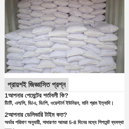
প্রায়শই জিজ্ঞাসিত প্রশ্ন
1আপনার পেমেন্টের শর্তাবলী কি?
টি/টি, এল/সি, ডি/এ, ডি/পি, ওয়েস্টার্ন ইউনিয়ন, মানি গ্রাম ইত্যাদি।
2আপনার ডেলিভারি টাইম কত?
অর্ডার পরিমাণ অনুযায়ী, সাধারণত আমরা 5-8 দিনের মধ্যে শিপমেন্ট ব্যবস্থা