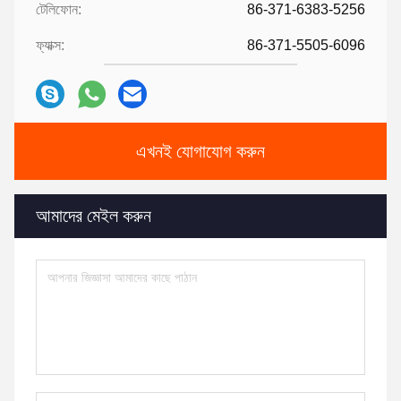
টেলিফোন:
86-371-6383-5256
ফ্যাক্স:
86-371-5505-6096
এখনই যোগাযোগ করুন
আমাদের মেইল করুন