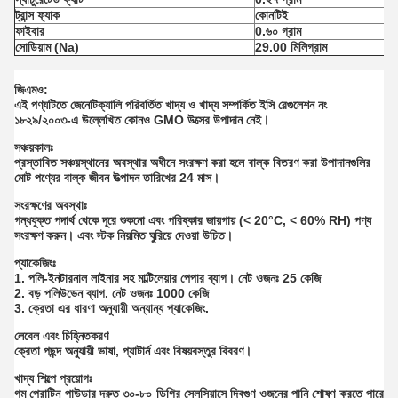
ট্রান্স ফ্যাক
কোনটিই
ফাইবার
0.৬০ গ্রাম
সোডিয়াম (Na)
29.00 মিলিগ্রাম
জিএমও:
এই পণ্যটিতে জেনেটিক্যালি পরিবর্তিত খাদ্য ও খাদ্য সম্পর্কিত ইসি রেগুলেশন নং
১৮২৯/২০০৩-এ উল্লেখিত কোনও GMO উত্সের উপাদান নেই।
সঞ্চয়কালঃ
প্রস্তাবিত সঞ্চয়স্থানের অবস্থার অধীনে সংরক্ষণ করা হলে বাল্ক বিতরণ করা উপাদানগুলির
মোট পণ্যের বাল্ক জীবন উত্পাদন তারিখের 24 মাস।
সংরক্ষণের অবস্থাঃ
গন্ধযুক্ত পদার্থ থেকে দূরে শুকনো এবং পরিষ্কার জায়গায় (< 20°C, < 60% RH) পণ্য
সংরক্ষণ করুন। এবং স্টক নিয়মিত ঘুরিয়ে দেওয়া উচিত।
প্যাকেজিংঃ
1. পলি-ইনটারনাল লাইনার সহ মাল্টিলেয়ার পেপার ব্যাগ। নেট ওজনঃ 25 কেজি
2. বড় পলিউভেন ব্যাগ. নেট ওজনঃ 1000 কেজি
3. ক্রেতা এর ধারণা অনুযায়ী অন্যান্য প্যাকেজিং.
লেবেল এবং চিহ্নিতকরণ
ক্রেতা পছন্দ অনুযায়ী ভাষা, প্যাটার্ন এবং বিষয়বস্তুর বিবরণ।
খাদ্য শিল্পে প্রয়োগঃ
গম প্রোটিন পাউডার দ্রুত ৩০-৮০ ডিগ্রি সেলসিয়াসে দ্বিগুণ ওজনের পানি শোষণ করতে পারে