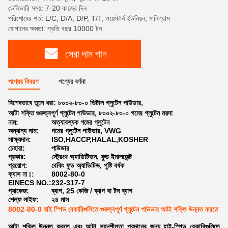
ডেলিভারি সময়: 7-20 কাজের দিন
পরিশোধের শর্ত: L/C, D/A, D/P, T/T, ওয়েস্টার্ন ইউনিয়ন, মানিগ্রাম
যোগানের ক্ষমতা: প্রতি বছর 10000 টন
সেরা দাম পান
পণ্যের বিবরণ
পণ্যের বর্ণনা
বিশেষভাবে তুলে ধরা:
৮০০২-৮০-০ ভিটাল গ্লুটেন পাউডার
,
আটা শক্তি গুরুত্বপূর্ণ গ্লুটেন পাউডার
,
৮০০২-৮০-০ গমের গ্লুটেন ময়দা
নাম:
অত্যাবশ্যক গমের গ্লুটেন
অন্যান্য নাম:
গমের গ্লুটেন পাউডার, VWG
সাক্ষ্যদান:
ISO,HACCP,HALAL,KOSHER
চেহারা:
পাউডার
প্রকার:
স্ট্রেংথ অ্যাডিটিভস, ফুড ইমালজেন্ট
প্রয়োগ:
বেকিং ফুড অ্যাডিটিভ, পুষ্টি বর্ধক
ক্যাস না।:
8002-80-0
EINECS NO.:
232-317-7
প্যাকেজ:
ব্যাগ, 25 কেজি / ব্যাগ বা টন ব্যাগ
শেল্ফ লাইফ:
২৪ মাস
8002-80-0 হাই স্পিড বেকারিগুলিতে গুরুত্বপূর্ণ গ্লুটেন পাউডার আটা শক্তি উন্নত করতে
আটা শক্তি উন্নত করতে এবং আটা সহনশীলতা প্রদানের জন্য হাই-স্পিড বেকারিগুলিতে