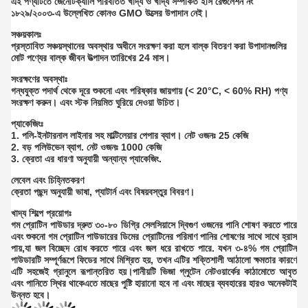
এই পণ্যটিতে জেনেটিক্যালি পরিবর্তিত খাদ্য ও খাদ্য সম্পর্কিত ইসি রেগুলেশন নং
১৮২৯/২০০৩-এ উল্লেখিত কোনও GMO উত্সের উপাদান নেই।
সঞ্চয়কালঃ
প্রস্তাবিত সঞ্চয়স্থানের অবস্থার অধীনে সংরক্ষণ করা হলে বাল্ক বিতরণ করা উপাদানগুলির
মোট পণ্যের বাল্ক জীবন উত্পাদন তারিখের 24 মাস।
সংরক্ষণের অবস্থাঃ
গন্ধযুক্ত পদার্থ থেকে দূরে শুকনো এবং পরিষ্কার জায়গায় (< 20°C, < 60% RH) পণ্য
সংরক্ষণ করুন। এবং স্টক নিয়মিত ঘুরিয়ে দেওয়া উচিত।
প্যাকেজিংঃ
1. পলি-ইনটারনাল লাইনার সহ মাল্টিলেয়ার পেপার ব্যাগ। নেট ওজনঃ 25 কেজি
2. বড় পলিউভেন ব্যাগ. নেট ওজনঃ 1000 কেজি
3. ক্রেতা এর ধারণা অনুযায়ী অন্যান্য প্যাকেজিং.
লেবেল এবং চিহ্নিতকরণ
ক্রেতা পছন্দ অনুযায়ী ভাষা, প্যাটার্ন এবং বিষয়বস্তুর বিবরণ।
খাদ্য শিল্পে প্রয়োগঃ
গম প্রোটিন পাউডার দ্রুত ৩০-৮০ ডিগ্রি সেলসিয়াসে দ্বিগুণ ওজনের পানি শোষণ করতে পারে
এবং শুকনো গম প্রোটিন পাউডারের ডিমের প্রোটিনের পরিমাণ পানির শোষণের সাথে সাথে হ্রাস
পায়,যা জল বিচ্ছেদ রোধ করতে পারে এবং জল ধরে রাখতে পারে. যখন ৩-৪% গম প্রোটিন
পাউডারটি সম্পূর্ণরূপে ফিডের সাথে মিশ্রিত হয়, তখন এটির শক্তিশালী আঠালো ক্ষমতার কারণে
এটি সহজেই গ্রানুলে রূপান্তরিত হয়।পানীয়টি ভিজা গ্লুটেন নেটওয়ার্কের কাঠামোতে আবৃত
এবং পানিতে স্থির থাকেএতে মাছের পুষ্টি হারানো হবে না এবং মাছের ব্যবহারের হারও অনেকটাই
উন্নত হবে।