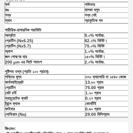
ফর্ম
পাউডার
রঙ
হালকা হলুদ
গন্ধ
গন্ধ নেই
স্বাদ
প্রাকৃতিক গম
শারীরিক-রাসায়নিক পরামিতি
আর্দ্রতা
9.০% সর্বোচ্চ.
প্রোটিন (Nx6.25)
82.২% মিনিট।
প্রোটিন (Nx5.7)
75.০% মিনিট
অ্যাশ
1.০% সর্বোচ্চ.
জল শোষণের হার
১৫০% মিনিট।
200 μm এর সিটে শতাংশ
2.০% সর্বোচ্চ.
পুষ্টিগত তথ্য (প্রতি ১০০ গ্রামে)
শক্তির মূল্য
৩৭০ ক্যালোরি বা ১৫৪৮ কেজে
কার্বনহাইড্রেট
13.৮০ গ্রাম
প্রোটিন
75.00 গ্রাম
মোট চর্বি
1.২০ গ্রাম
স্যাচুরেটেড ফ্যাট
0.২৭ গ্রাম
ট্রান্স ফ্যাক
কোনটিই
ফাইবার
0.৬০ গ্রাম
সোডিয়াম (Na)
29.00 মিলিগ্রাম
জিএমও: