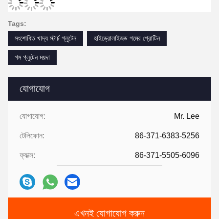
Tags:
সংশোধিত খাদ্য স্টার্চ গ্লুটেন
হাইড্রোলাইজড গমের প্রোটিন
গম গ্লুটেন ময়দা
যোগাযোগ
যোগাযোগ:
Mr. Lee
টেলিফোন:
86-371-6383-5256
ফ্যাক্স:
86-371-5505-6096
এখনই যোগাযোগ করুন