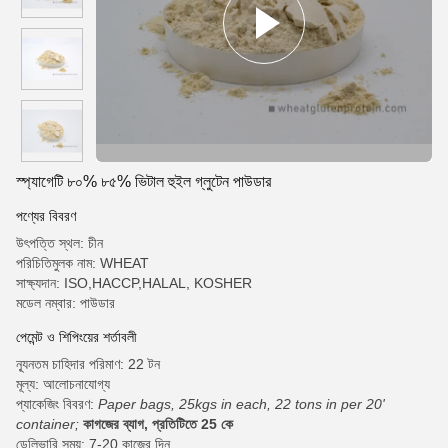
স্প্যাগেটি ৮০% ৮৫% ভিটাল হুইল গ্লুটেন পাউডার
পণ্যের বিবরণ
উৎপত্তি স্থল: চীন
পরিচিতিমুলক নাম: WHEAT
সাক্ষ্যদান: ISO,HACCP,HALAL, KOSHER
মডেল নম্বার: পাউডার
পেমেন্ট ও শিপিংয়ের শর্তাবলী
ন্যূনতম চাহিদার পরিমাণ: 22 টন
মূল্য: আলোচনাযোগ্য
প্যাকেজিং বিবরণ:
Paper bags, 25kgs in each, 22 tons in per 20'
container;
কাগজের ব্যাগ, প্রতিটিতে 25 কে
ডেলিভারি সময়: 7-20 কাজের দিন