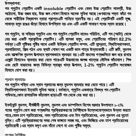
উপস্থাপনা:
গম গ্লুটেন প্রোটিন একটি insoluble প্রোটিন এবং যেমন উচ্চ প্রোটিন সামগ্রী, উচ্চ
আঠালো, উচ্চ হজম হার, উচ্চ জল শোষণ হিসাবে অনেক সুবিধা আছে।গুণমানের শক্ত কাঁচা গম
থেকে শারীরিক নিষ্কাশন দ্বারা প্রাপ্তএটি পানিতে দ্রবণীয় নয়। এই প্রোটিনটি একটি সূক্ষ্ম,
সামান্য হলুদ রঙের গুঁড়ো হিসাবে উপস্থিত হয় এবং এটি একটি সাধারণ গমের স্বাদ রয়েছে।
গম গ্লুটেন, যা সক্রিয় গ্লুটেন এবং গম গ্লুটেন প্রোটিন নামেও পরিচিত, এটি গম (আটা) থেকে
বের করা একটি প্রাকৃতিক প্রোটিন। এটি হালকা হলুদ, এবং প্রোটিনের পরিমাণ 82.2%
পর্যন্ত।এটি পুষ্টিকর পুষ্টির সাথে একটি উদ্ভিদ প্রোটিন সম্পদ. এটি সান্দ্রতা, স্থিতিস্থাপকতা,
প্রসারিততা, ফিল্ম গঠন এবং ফ্যাট শোষণ সহ একটি ভাল পাত্র উন্নতকারী। এটি রুটি, নুডলস
এবং তাত্ক্ষণিক নুডলস উত্পাদনে ব্যাপকভাবে ব্যবহৃত হয়।এটি মাংসের পণ্যগুলিতে জল ধরে রাখার
এজেন্ট হিসাবেও ব্যবহার করা যেতে পারেএটি উচ্চমানের জলজ খাদ্যের মৌলিক কাঁচামাল। শিশু
এবং ছোট বাচ্চাদের জন্য বিভিন্ন স্বাস্থ্য খাদ্য উত্পাদন, 1-2% গ্লুটেন প্রোটিন সংযোজন
হিসাবে যোগ করা হয়।
প্রধান ব্যবহারঃ
গম গ্লুটেন শক্তি এবং স্বাদ প্রদানের জন্য নুডলস ব্যবহার করা যেতে পারে। এটি
স্থিতিস্থাপকতা ইত্যাদি সুবিধা আছে। বর্তমানে, গ্লুটেন একমাত্র বিশুদ্ধ গম প্রোটিন
পাউডার,কোন রাসায়নিক কাঁচামাল ছাড়াএটি গম থেকে বের করা হয়।
ইনস্ট্যান্ট নুডলস, দীর্ঘজীবী নুডলস, নুডলস এবং ডাম্পলিংস বিশেষ ময়দার উৎপাদনে ১-২%
গমের গ্লুটেন যোগ করা পণ্যগুলির প্রক্রিয়াকরণের বৈশিষ্ট্যকে উল্লেখযোগ্যভাবে উন্নত করতে
পারে,যেমন চাপ প্রতিরোধের, নমন প্রতিরোধের এবং টান প্রতিরোধের, এবং নুডলস এর দৃঢ়তা
বৃদ্ধি। এটি প্রক্রিয়াকরণের সময় শেষ ভাঙ্গতে সহজ নয়, এবং ভিজিয়ে এবং তাপ প্রতিরোধের
প্রতিরোধী।এর স্বাদ মসৃণ এবং দাঁতে লেগে না এবং পুষ্টির সমৃদ্ধ.
পণ্যের বৈশিষ্ট্যঃ