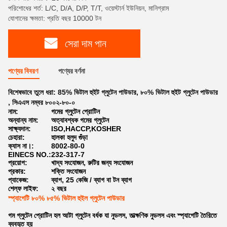
পরিশোধের শর্ত: L/C, D/A, D/P, T/T, ওয়েস্টার্ন ইউনিয়ন, মানিগ্রাম
যোগানের ক্ষমতা: প্রতি বছর 10000 টন
সেরা দাম পান
পণ্যের বিবরণ
পণ্যের বর্ণনা
বিশেষভাবে তুলে ধরা:
85% ভিটাল হুইট গ্লুটেন পাউডার
,
৮০% ভিটাল হুইট গ্লুটেন পাউডার
,
সিএএস নম্বর ৮০০২-৮০-০
নাম:
গমের গ্লুটেন প্রোটিন
অন্যান্য নাম:
অত্যাবশ্যক গমের গ্লুটেন
সাক্ষ্যদান:
ISO,HACCP,KOSHER
চেহারা:
হালকা হলুদ গুঁড়া
ক্যাস না।:
8002-80-0
EINECS NO.:
232-317-7
প্রয়োগ:
খাদ্য সংযোজন, রুটির জন্য সংযোজন
প্রকার:
শক্তি সংযোজন
প্যাকেজ:
ব্যাগ, 25 কেজি / ব্যাগ বা টন ব্যাগ
শেল্ফ লাইফ:
২ বছর
স্প্যাগেটি ৮০% ৮৫% ভিটাল হুইল গ্লুটেন পাউডার
গম গ্লুটেন প্রোটিন হল আটা গ্লুটেন বর্ধক যা নুডলস, তাত্ক্ষণিক নুডলস এবং স্প্যাগেটি তৈরিতে
ব্যবহৃত হয়