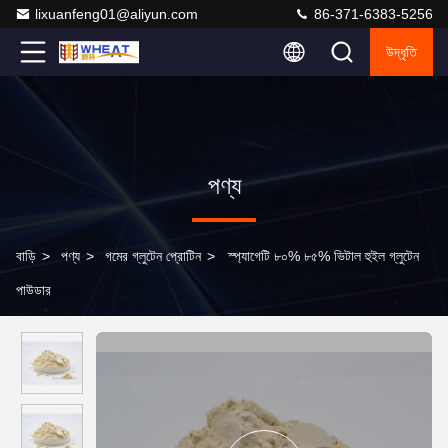
lixuanfeng01@aliyun.com
86-371-6383-5256
উদ্ধৃতি
পণ্য
বাড়ি
>
পণ্য
>
গমের গ্লুটেন প্রোটিন
>
স্প্যাগেটি ৮০% ৮৫% ভিটাল হুইল গ্লুটেন
পাউডার