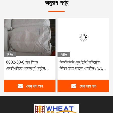
অনুরূপ পণ্য
ভিডিও
ভিডিও
8002-80-0 হাই স্পিড
ভিডব্লিউজি ফুড ইন্ডিগ্রিডিয়েন্টস
বেকারিগুলিতে গুরুত্বপূর্ণ গ্লুটেন
ভিটাল হুইল গ্লুটেন প্রোটিন ৮২.২%
পাউডার আটা শক্তি উন্নত করতে
রুটি কেকের জন্য
সেরা দাম পান
সেরা দাম পান