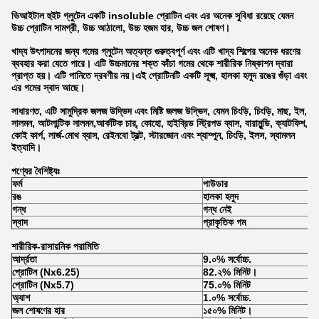
ভিআইটাল হুইট গ্লুটেন একটি insoluble প্রোটিন এবং এর অনেক সুবিধা রয়েছে যেমন
উচ্চ প্রোটিন সামগ্রী, উচ্চ আঠালো, উচ্চ হজম হার, উচ্চ জল শোষণ।
খাদ্য উৎপাদনের জন্য গমের গ্লুটেন অত্যন্ত গুরুত্বপূর্ণ এবং এটি খাদ্য শিল্পের অনেক ধরণের
ব্যবহার করা যেতে পারে। এটি উচ্চমানের শক্ত কাঁচা গমের থেকে শারীরিক নিষ্কাশন দ্বারা
প্রাপ্ত হয়। এটি পানিতে দ্রবণীয় নয়।এই প্রোটিনটি একটি সূক্ষ্ম, হালকা হলুদ রঙের গুঁড়া এবং
এর গমের স্বাদ আছে।
সাধারণত, এটি সামুদ্রিক জলজ উদ্ভিদ এবং মিষ্টি জলজ উদ্ভিদ, যেমন চিংড়ি, চিংড়ি, মাছ, ইল,
সালমন, আটলান্টিক সালমন,আর্কটিক চার্, কোহো, হাইব্রিড স্ট্রিপড ব্যাস, বারামুন্ডি, ক্যাটফিশ,
কোই কার্প, লার্জ-মোথ ব্যাস, রেইনবো ট্রল্ট, স্টারজোন এবং শ্যাম্পুন, চিংড়ি, ইলস, স্যামলন
ইত্যাদি।
পণ্যের বৈশিষ্ট্যঃ
ফর্ম
পাউডার
রঙ
হালকা হলুদ
গন্ধ
গন্ধ নেই
স্বাদ
প্রাকৃতিক গম
শারীরিক-রাসায়নিক পরামিতি
আর্দ্রতা
9.০% সর্বোচ্চ.
প্রোটিন (Nx6.25)
82.২% মিনিট।
প্রোটিন (Nx5.7)
75.০% মিনিট
অ্যাশ
1.০% সর্বোচ্চ.
জল শোষণের হার
১৫০% মিনিট।