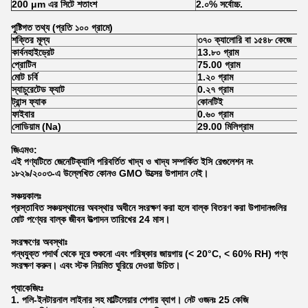
200 μm এর সিটে শতাংশ
2.০% সর্বোচ্চ.
পুষ্টিগত তথ্য (প্রতি ১০০ গ্রামে)
শক্তির মূল্য
৩৭০ ক্যালোরি বা ১৫৪৮ কেজে
কার্বনহাইড্রেট
13.৮০ গ্রাম
প্রোটিন
75.00 গ্রাম
মোট চর্বি
1.২০ গ্রাম
স্যাচুরেটেড ফ্যাট
0.২৭ গ্রাম
ট্রান্স ফ্যাক
কোনটিই
ফাইবার
0.৬০ গ্রাম
সোডিয়াম (Na)
29.00 মিলিগ্রাম
জিএমও:
এই পণ্যটিতে জেনেটিক্যালি পরিবর্তিত খাদ্য ও খাদ্য সম্পর্কিত ইসি রেগুলেশন নং
১৮২৯/২০০৩-এ উল্লেখিত কোনও GMO উত্সের উপাদান নেই।
সঞ্চয়কালঃ
প্রস্তাবিত সঞ্চয়স্থানের অবস্থার অধীনে সংরক্ষণ করা হলে বাল্ক বিতরণ করা উপাদানগুলির
মোট পণ্যের বাল্ক জীবন উত্পাদন তারিখের 24 মাস।
সংরক্ষণের অবস্থাঃ
গন্ধযুক্ত পদার্থ থেকে দূরে শুকনো এবং পরিষ্কার জায়গায় (< 20°C, < 60% RH) পণ্য
সংরক্ষণ করুন। এবং স্টক নিয়মিত ঘুরিয়ে দেওয়া উচিত।
প্যাকেজিংঃ
1. পলি-ইনটারনাল লাইনার সহ মাল্টিলেয়ার পেপার ব্যাগ। নেট ওজনঃ 25 কেজি