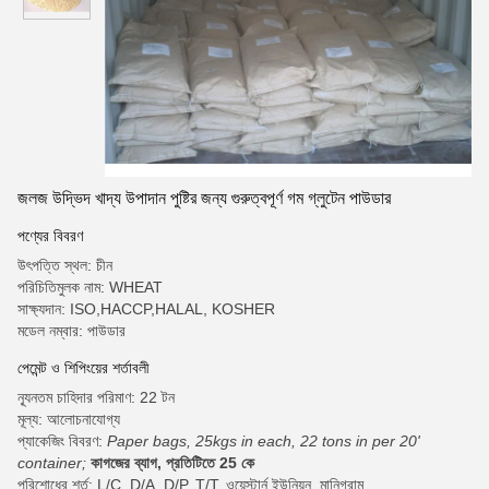
জলজ উদ্ভিদ খাদ্য উপাদান পুষ্টির জন্য গুরুত্বপূর্ণ গম গ্লুটেন পাউডার
পণ্যের বিবরণ
উৎপত্তি স্থল: চীন
পরিচিতিমুলক নাম: WHEAT
সাক্ষ্যদান: ISO,HACCP,HALAL, KOSHER
মডেল নম্বার: পাউডার
পেমেন্ট ও শিপিংয়ের শর্তাবলী
ন্যূনতম চাহিদার পরিমাণ: 22 টন
মূল্য: আলোচনাযোগ্য
প্যাকেজিং বিবরণ:
Paper bags, 25kgs in each, 22 tons in per 20'
container;
কাগজের ব্যাগ, প্রতিটিতে 25 কে
পরিশোধের শর্ত: L/C, D/A, D/P, T/T, ওয়েস্টার্ন ইউনিয়ন, মানিগ্রাম