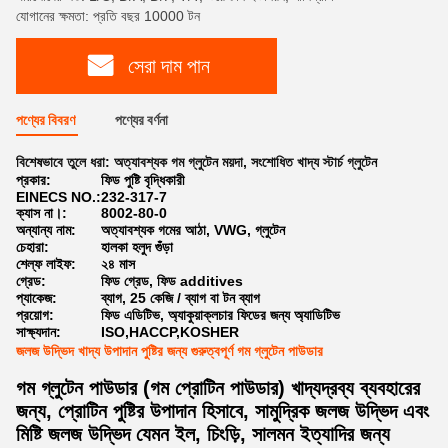
যোগানের ক্ষমতা: প্রতি বছর 10000 টন
সেরা দাম পান
পণ্যের বিবরণ
পণ্যের বর্ণনা
বিশেষভাবে তুলে ধরা:
অত্যাবশ্যক গম গ্লুটেন ময়দা
,
সংশোধিত খাদ্য স্টার্চ গ্লুটেন
প্রকার:
ফিড পুষ্টি বৃদ্ধিকারী
EINECS NO.:
232-317-7
ক্যাস না।:
8002-80-0
অন্যান্য নাম:
অত্যাবশ্যক গমের আঠা, VWG, গ্লুটেন
চেহারা:
হালকা হলুদ গুঁড়া
শেল্ফ লাইফ:
২৪ মাস
গ্রেড:
ফিড গ্রেড, ফিড additives
প্যাকেজ:
ব্যাগ, 25 কেজি / ব্যাগ বা টন ব্যাগ
প্রয়োগ:
ফিড এডিটিভ, অ্যাকুয়াক্লচার ফিডের জন্য অ্যাডিটিভ
সাক্ষ্যদান:
ISO,HACCP,KOSHER
জলজ উদ্ভিদ খাদ্য উপাদান পুষ্টির জন্য গুরুত্বপূর্ণ গম গ্লুটেন পাউডার
গম গ্লুটেন পাউডার (গম প্রোটিন পাউডার) খাদ্যদ্রব্য ব্যবহারের
জন্য, প্রোটিন পুষ্টির উপাদান হিসাবে, সামুদ্রিক জলজ উদ্ভিদ এবং
মিষ্টি জলজ উদ্ভিদ যেমন ইল, চিংড়ি, সালমন ইত্যাদির জন্য