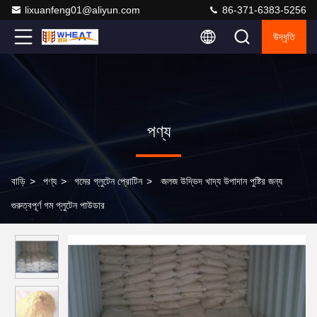
lixuanfeng01@aliyun.com
86-371-6383-5256
উদ্ধৃতি
পণ্য
বাড়ি
>
পণ্য
>
গমের গ্লুটেন প্রোটিন
>
জলজ উদ্ভিদ খাদ্য উপাদান পুষ্টির জন্য
গুরুত্বপূর্ণ গম গ্লুটেন পাউডার