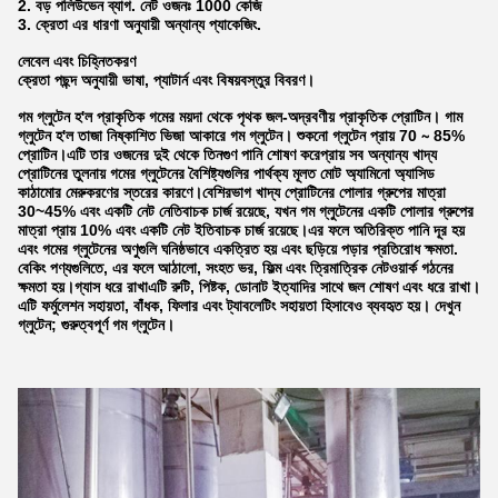
2. বড় পলিউভেন ব্যাগ. নেট ওজনঃ 1000 কেজি
3. ক্রেতা এর ধারণা অনুযায়ী অন্যান্য প্যাকেজিং.
লেবেল এবং চিহ্নিতকরণ
ক্রেতা পছন্দ অনুযায়ী ভাষা, প্যাটার্ন এবং বিষয়বস্তুর বিবরণ।
গম গ্লুটেন হ'ল প্রাকৃতিক গমের ময়দা থেকে পৃথক জল-অদ্রবণীয় প্রাকৃতিক প্রোটিন। গাম
গ্লুটেন হ'ল তাজা নিষ্কাশিত ভিজা আকারে গম গ্লুটেন। শুকনো গ্লুটেন প্রায় 70 ∼ 85%
প্রোটিন।এটি তার ওজনের দুই থেকে তিনগুণ পানি শোষণ করেপ্রায় সব অন্যান্য খাদ্য
প্রোটিনের তুলনায় গমের গ্লুটেনের বৈশিষ্ট্যগুলির পার্থক্য মূলত মোট অ্যামিনো অ্যাসিড
কাঠামোর মেরুকরণের স্তরের কারণে।বেশিরভাগ খাদ্য প্রোটিনের পোলার গ্রুপের মাত্রা
30~45% এবং একটি নেট নেতিবাচক চার্জ রয়েছে, যখন গম গ্লুটেনের একটি পোলার গ্রুপের
মাত্রা প্রায় 10% এবং একটি নেট ইতিবাচক চার্জ রয়েছে।এর ফলে অতিরিক্ত পানি দূর হয়
এবং গমের গ্লুটেনের অণুগুলি ঘনিষ্ঠভাবে একত্রিত হয় এবং ছড়িয়ে পড়ার প্রতিরোধ ক্ষমতা.
বেকিং পণ্যগুলিতে, এর ফলে আঠালো, সংহত ভর, ফিল্ম এবং ত্রিমাত্রিক নেটওয়ার্ক গঠনের
ক্ষমতা হয়।গ্যাস ধরে রাখাএটি রুটি, পিষ্টক, ডোনাট ইত্যাদির সাথে জল শোষণ এবং ধরে রাখা।
এটি ফর্মুলেশন সহায়তা, বাঁধক, ফিলার এবং ট্যাবলেটিং সহায়তা হিসাবেও ব্যবহৃত হয়। দেখুন
গ্লুটেন; গুরুত্বপূর্ণ গম গ্লুটেন।