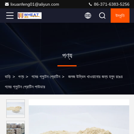
lixuanfeng01@aliyun.com
86-371-6383-5256
উদ্ধৃতি
পণ্য
বাড়ি
>
পণ্য
>
গমের গ্লুটেন প্রোটিন
>
জলজ উদ্ভিদ খাওয়ানোর জন্য হলুদ রঙের
গমের গ্লুটেন প্রোটিন পাউডার