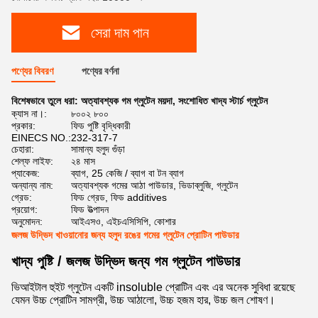
সেরা দাম পান
পণ্যের বিবরণ
পণ্যের বর্ণনা
বিশেষভাবে তুলে ধরা:
অত্যাবশ্যক গম গ্লুটেন ময়দা
,
সংশোধিত খাদ্য স্টার্চ গ্লুটেন
ক্যাস না।:
৮০০২ ৮০০
প্রকার:
ফিড পুষ্টি বৃদ্ধিকারী
EINECS NO.:
232-317-7
চেহারা:
সামান্য হলুদ গুঁড়া
শেল্ফ লাইফ:
২৪ মাস
প্যাকেজ:
ব্যাগ, 25 কেজি / ব্যাগ বা টন ব্যাগ
অন্যান্য নাম:
অত্যাবশ্যক গমের আঠা পাউডার, ভিডাব্লুজি, গ্লুটেন
গ্রেড:
ফিড গ্রেড, ফিড additives
প্রয়োগ:
ফিড উত্পাদন
অনুমোদন:
আইএসও, এইচএসিসিপি, কোশার
জলজ উদ্ভিদ খাওয়ানোর জন্য হলুদ রঙের গমের গ্লুটেন প্রোটিন পাউডার
খাদ্য পুষ্টি / জলজ উদ্ভিদ জন্য গম গ্লুটেন পাউডার
ভিআইটাল হুইট গ্লুটেন একটি insoluble প্রোটিন এবং এর অনেক সুবিধা রয়েছে
যেমন উচ্চ প্রোটিন সামগ্রী, উচ্চ আঠালো, উচ্চ হজম হার, উচ্চ জল শোষণ।