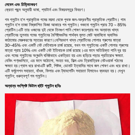
লেবেল এবং চিহ্নিতকরণ
ক্রেতা পছন্দ অনুযায়ী ভাষা, প্যাটার্ন এবং বিষয়বস্তুর বিবরণ।
গম গ্লুটেন হ'ল প্রাকৃতিক গমের ময়দা থেকে পৃথক জল-অদ্রবণীয় প্রাকৃতিক প্রোটিন। গাম
গ্লুটেন হ'ল তাজা নিষ্কাশিত ভিজা আকারে গম গ্লুটেন। শুকনো গ্লুটেন প্রায় 70 ∼ 85%
প্রোটিন।এটি তার ওজনের দুই থেকে তিনগুণ পানি শোষণ করেপ্রায় সব অন্যান্য খাদ্য
প্রোটিনের তুলনায় গমের গ্লুটেনের বৈশিষ্ট্যগুলির পার্থক্য মূলত মোট অ্যামিনো অ্যাসিড
কাঠামোর মেরুকরণের স্তরের কারণে।বেশিরভাগ খাদ্য প্রোটিনের পোলার গ্রুপের মাত্রা
30~45% এবং একটি নেট নেতিবাচক চার্জ রয়েছে, যখন গম গ্লুটেনের একটি পোলার গ্রুপের
মাত্রা প্রায় 10% এবং একটি নেট ইতিবাচক চার্জ রয়েছে।এর ফলে অতিরিক্ত পানি দূর হয়
এবং গমের গ্লুটেনের অণুগুলি ঘনিষ্ঠভাবে একত্রিত হয় এবং ছড়িয়ে পড়ার প্রতিরোধ ক্ষমতা.
বেকিং পণ্যগুলিতে, এর ফলে আঠালো, সংহত ভর, ফিল্ম এবং ত্রিমাত্রিক নেটওয়ার্ক গঠনের
ক্ষমতা হয়।গ্যাস ধরে রাখাএটি রুটি, পিষ্টক, ডোনাট ইত্যাদির সাথে জল শোষণ এবং ধরে রাখা।
এটি ফর্মুলেশন সহায়তা, বাঁধক, ফিলার এবং ট্যাবলেটিং সহায়তা হিসাবেও ব্যবহৃত হয়। দেখুন
গ্লুটেন; গুরুত্বপূর্ণ গম গ্লুটেন।
অন্যান্য সংশ্লিষ্ট ভিটাল হুইট গ্লুটেন ছবিঃ