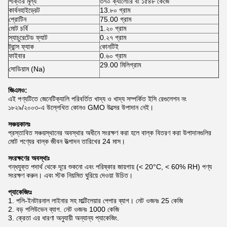
শক্তির মূল্য
৩৭০ ক্যালোরি বা ১৫৪৮ কেজে
কার্বনহাইড্রেট
13.৮০ গ্রাম
প্রোটিন
75.00 গ্রাম
মোট চর্বি
1.২০ গ্রাম
স্যাচুরেটেড ফ্যাট
0.২৭ গ্রাম
ট্রান্স ফ্যাক
কোনটিই
ফাইবার
0.৬০ গ্রাম
29.00 মিলিগ্রাম
সোডিয়াম (Na)
জিএমও:
এই পণ্যটিতে জেনেটিক্যালি পরিবর্তিত খাদ্য ও খাদ্য সম্পর্কিত ইসি রেগুলেশন নং
১৮২৯/২০০৩-এ উল্লেখিত কোনও GMO উত্সের উপাদান নেই।
সঞ্চয়কালঃ
প্রস্তাবিত সঞ্চয়স্থানের অবস্থার অধীনে সংরক্ষণ করা হলে বাল্ক বিতরণ করা উপাদানগুলির
মোট পণ্যের বাল্ক জীবন উত্পাদন তারিখের 24 মাস।
সংরক্ষণের অবস্থাঃ
গন্ধযুক্ত পদার্থ থেকে দূরে শুকনো এবং পরিষ্কার জায়গায় (< 20°C, < 60% RH) পণ্য
সংরক্ষণ করুন। এবং স্টক নিয়মিত ঘুরিয়ে দেওয়া উচিত।
প্যাকেজিংঃ
1. পলি-ইনটারনাল লাইনার সহ মাল্টিলেয়ার পেপার ব্যাগ। নেট ওজনঃ 25 কেজি
2. বড় পলিউভেন ব্যাগ. নেট ওজনঃ 1000 কেজি
3. ক্রেতা এর ধারণা অনুযায়ী অন্যান্য প্যাকেজিং.