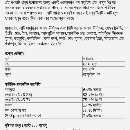
এই পণ্যটি খাদ্য উত্পাদনের জন্য একটি গুরুত্বপূর্ণ গম গ্লুটেন এবং খাদ্য শিল্পের
অনেক ধরণের ব্যবহার করা যেতে পারে, যা মানের শক্ত কাঁচা গম থেকে শারীরিক
নিষ্কাশন দ্বারা প্রাপ্ত হয়। এটি পানিতে দ্রবণীয় নয়।এই প্রোটিনটি একটি সূক্ষ্ম,
হালকা হলুদ রঙের গুঁড়া এবং এর গমের স্বাদ আছে।
সাধারণত, এটি সামুদ্রিক জলজ উদ্ভিদ এবং মিষ্টি জলের জলজ উদ্ভিদ, যেমন চিংড়ি,
চিংড়ি, মাছ, ইল, সালমন, আটলান্টিক সালমন,আর্কটিক চার্, কোহো, হাইব্রিড স্ট্রিপড
ব্যাস, বারামুন্ডি, ক্যাটফিশ, কোই কার্প, লার্জ-মোথ ব্যাস, রেইনবো ট্রল্ট, স্টারজোন এবং
শ্যাম্পুন, চিংড়ি, ইলস, স্যামলন ইত্যাদি।
পণ্যের বৈশিষ্ট্যঃ
ফর্ম
পাউডার
রঙ
হালকা হলুদ
গন্ধ
গন্ধ নেই
স্বাদ
প্রাকৃতিক গম
শারীরিক-রাসায়নিক পরামিতি
আর্দ্রতা
9.০% সর্বোচ্চ.
প্রোটিন (Nx6.25)
82.২% মিনিট।
প্রোটিন (Nx5.7)
75.০% মিনিট
অ্যাশ
1.০% সর্বোচ্চ.
জল শোষণের হার
১৫০% মিনিট।
200 μm এর সিটে শতাংশ
2.০% সর্বোচ্চ.
পুষ্টিগত তথ্য (প্রতি ১০০ গ্রামে)