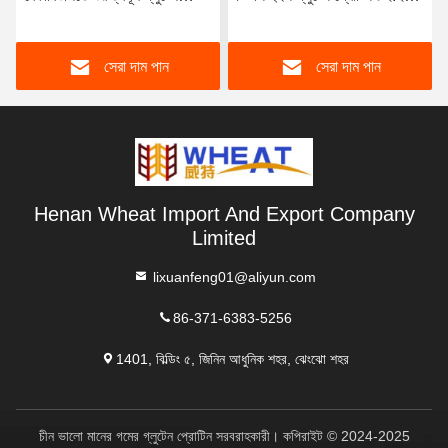
পাউডার আটা শক্তি উন্নত করতে
রুটি কেকের জন্য
সেরা দাম পান
সেরা দাম পান
Henan Wheat Import And Export Company
Limited
lixuanfeng01@aliyun.com
86-371-6383-5256
1401, বিল্ডিং ৫, জিনিন আধুনিক শহর, ঝেংঝো শহর
চীন ভালো মানের গমের গ্লুটেন প্রোটিন সরবরাহকারী। কপিরাইট © 2024-2025