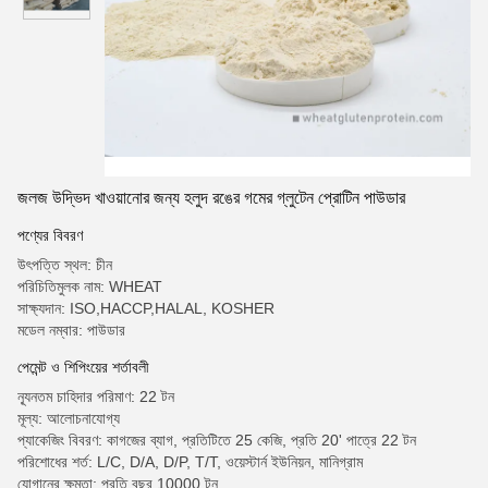
জলজ উদ্ভিদ খাওয়ানোর জন্য হলুদ রঙের গমের গ্লুটেন প্রোটিন পাউডার
পণ্যের বিবরণ
উৎপত্তি স্থল: চীন
পরিচিতিমুলক নাম: WHEAT
সাক্ষ্যদান: ISO,HACCP,HALAL, KOSHER
মডেল নম্বার: পাউডার
পেমেন্ট ও শিপিংয়ের শর্তাবলী
ন্যূনতম চাহিদার পরিমাণ: 22 টন
মূল্য: আলোচনাযোগ্য
প্যাকেজিং বিবরণ: কাগজের ব্যাগ, প্রতিটিতে 25 কেজি, প্রতি 20' পাত্রে 22 টন
পরিশোধের শর্ত: L/C, D/A, D/P, T/T, ওয়েস্টার্ন ইউনিয়ন, মানিগ্রাম
যোগানের ক্ষমতা: প্রতি বছর 10000 টন