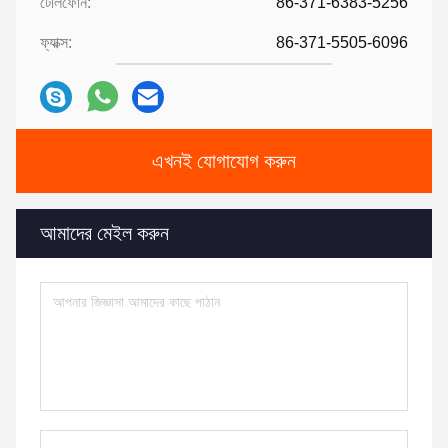
টেলিফোন:
86-371-6383-5256
ফ্যাক্স:
86-371-5505-6096
এখনই যোগাযোগ করুন
আমাদের মেইল করুন