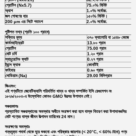
প্রোটিন (Nx5.7)
75.০% মিনিট
অ্যাশ
1.০% সর্বোচ্চ.
জল শোষণের হার
১৫০% মিনিট।
200 μm এর সিটে শতাংশ
2.০% সর্বোচ্চ.
পুষ্টিগত তথ্য (প্রতি ১০০ গ্রামে)
শক্তির মূল্য
৩৭০ ক্যালোরি বা ১৫৪৮ কেজে
কার্বনহাইড্রেট
13.৮০ গ্রাম
প্রোটিন
75.00 গ্রাম
মোট চর্বি
1.২০ গ্রাম
স্যাচুরেটেড ফ্যাট
0.২৭ গ্রাম
ট্রান্স ফ্যাক
কোনটিই
ফাইবার
0.৬০ গ্রাম
সোডিয়াম (Na)
29.00 মিলিগ্রাম
জিএমও:
এই পণ্যটিতে জেনেটিক্যালি পরিবর্তিত খাদ্য ও খাদ্য সম্পর্কিত ইসি রেগুলেশন নং
১৮২৯/২০০৩-এ উল্লেখিত কোনও GMO উত্সের উপাদান নেই।
সঞ্চয়কালঃ
প্রস্তাবিত সঞ্চয়স্থানের অবস্থার অধীনে সংরক্ষণ করা হলে বাল্ক বিতরণ করা উপাদানগুলির
মোট পণ্যের বাল্ক জীবন উত্পাদন তারিখের 24 মাস।
সংরক্ষণের অবস্থাঃ
গন্ধযুক্ত পদার্থ থেকে দূরে শুকনো এবং পরিষ্কার জায়গায় (< 20°C, < 60% RH) পণ্য