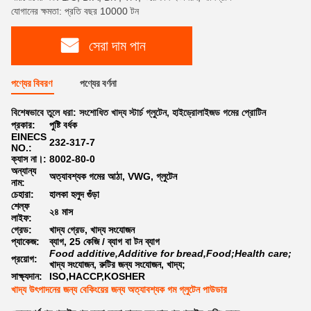
যোগানের ক্ষমতা: প্রতি বছর 10000 টন
সেরা দাম পান
পণ্যের বিবরণ
পণ্যের বর্ণনা
বিশেষভাবে তুলে ধরা:
সংশোধিত খাদ্য স্টার্চ গ্লুটেন
,
হাইড্রোলাইজড গমের প্রোটিন
প্রকার:
পুষ্টি বর্ধক
EINECS
232-317-7
NO.:
ক্যাস না।:
8002-80-0
অন্যান্য
অত্যাবশ্যক গমের আঠা, VWG, গ্লুটেন
নাম:
চেহারা:
হালকা হলুদ গুঁড়া
শেল্ফ
২৪ মাস
লাইফ:
গ্রেড:
খাদ্য গ্রেড, খাদ্য সংযোজন
প্যাকেজ:
ব্যাগ, 25 কেজি / ব্যাগ বা টন ব্যাগ
Food additive,Additive for bread,Food;Health care;
প্রয়োগ:
খাদ্য সংযোজন, রুটির জন্য সংযোজন, খাদ্য;
সাক্ষ্যদান:
ISO,HACCP,KOSHER
খাদ্য উৎপাদনের জন্য বেকিংয়ের জন্য অত্যাবশ্যক গম গ্লুটেন পাউডার