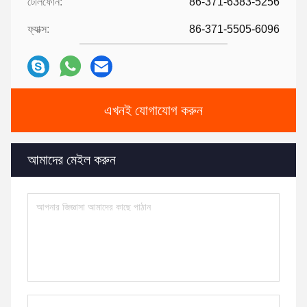
টেলিফোন:
86-371-6383-5256
ফ্যাক্স:
86-371-5505-6096
এখনই যোগাযোগ করুন
আমাদের মেইল করুন