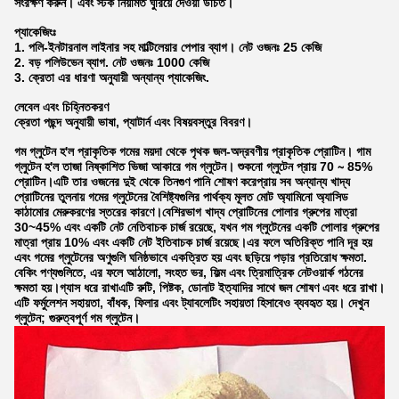
সংরক্ষণ করুন। এবং স্টক নিয়মিত ঘুরিয়ে দেওয়া উচিত।
প্যাকেজিংঃ
1. পলি-ইনটারনাল লাইনার সহ মাল্টিলেয়ার পেপার ব্যাগ। নেট ওজনঃ 25 কেজি
2. বড় পলিউভেন ব্যাগ. নেট ওজনঃ 1000 কেজি
3. ক্রেতা এর ধারণা অনুযায়ী অন্যান্য প্যাকেজিং.
লেবেল এবং চিহ্নিতকরণ
ক্রেতা পছন্দ অনুযায়ী ভাষা, প্যাটার্ন এবং বিষয়বস্তুর বিবরণ।
গম গ্লুটেন হ'ল প্রাকৃতিক গমের ময়দা থেকে পৃথক জল-অদ্রবণীয় প্রাকৃতিক প্রোটিন। গাম
গ্লুটেন হ'ল তাজা নিষ্কাশিত ভিজা আকারে গম গ্লুটেন। শুকনো গ্লুটেন প্রায় 70 ∼ 85%
প্রোটিন।এটি তার ওজনের দুই থেকে তিনগুণ পানি শোষণ করেপ্রায় সব অন্যান্য খাদ্য
প্রোটিনের তুলনায় গমের গ্লুটেনের বৈশিষ্ট্যগুলির পার্থক্য মূলত মোট অ্যামিনো অ্যাসিড
কাঠামোর মেরুকরণের স্তরের কারণে।বেশিরভাগ খাদ্য প্রোটিনের পোলার গ্রুপের মাত্রা
30~45% এবং একটি নেট নেতিবাচক চার্জ রয়েছে, যখন গম গ্লুটেনের একটি পোলার গ্রুপের
মাত্রা প্রায় 10% এবং একটি নেট ইতিবাচক চার্জ রয়েছে।এর ফলে অতিরিক্ত পানি দূর হয়
এবং গমের গ্লুটেনের অণুগুলি ঘনিষ্ঠভাবে একত্রিত হয় এবং ছড়িয়ে পড়ার প্রতিরোধ ক্ষমতা.
বেকিং পণ্যগুলিতে, এর ফলে আঠালো, সংহত ভর, ফিল্ম এবং ত্রিমাত্রিক নেটওয়ার্ক গঠনের
ক্ষমতা হয়।গ্যাস ধরে রাখাএটি রুটি, পিষ্টক, ডোনাট ইত্যাদির সাথে জল শোষণ এবং ধরে রাখা।
এটি ফর্মুলেশন সহায়তা, বাঁধক, ফিলার এবং ট্যাবলেটিং সহায়তা হিসাবেও ব্যবহৃত হয়। দেখুন
গ্লুটেন; গুরুত্বপূর্ণ গম গ্লুটেন।