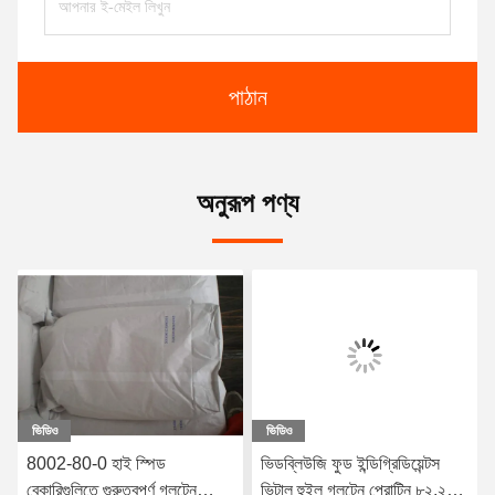
পাঠান
অনুরূপ পণ্য
ভিডিও
ভিডিও
8002-80-0 হাই স্পিড
ভিডব্লিউজি ফুড ইন্ডিগ্রিডিয়েন্টস
বেকারিগুলিতে গুরুত্বপূর্ণ গ্লুটেন
ভিটাল হুইল গ্লুটেন প্রোটিন ৮২.২%