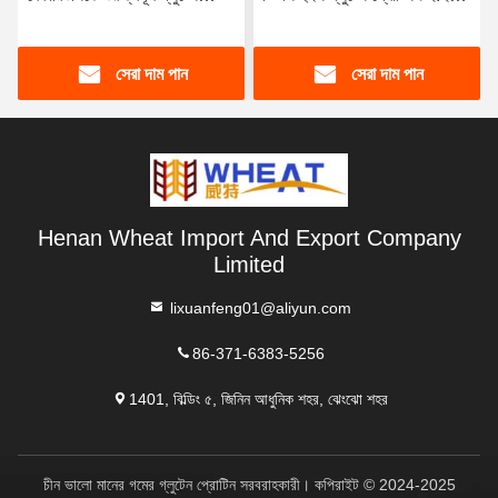
পাউডার আটা শক্তি উন্নত করতে
রুটি কেকের জন্য
সেরা দাম পান
সেরা দাম পান
Henan Wheat Import And Export Company
Limited
lixuanfeng01@aliyun.com
86-371-6383-5256
1401, বিল্ডিং ৫, জিনিন আধুনিক শহর, ঝেংঝো শহর
চীন ভালো মানের গমের গ্লুটেন প্রোটিন সরবরাহকারী। কপিরাইট © 2024-2025