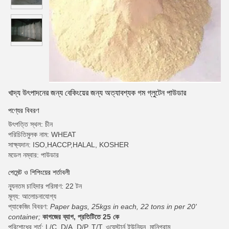
খাদ্য উৎপাদনের জন্য বেকিংয়ের জন্য অত্যাবশ্যক গম গ্লুটেন পাউডার
পণ্যের বিবরণ
উৎপত্তি স্থল: চীন
পরিচিতিমুলক নাম: WHEAT
সাক্ষ্যদান: ISO,HACCP,HALAL, KOSHER
মডেল নম্বার: পাউডার
পেমেন্ট ও শিপিংয়ের শর্তাবলী
ন্যূনতম চাহিদার পরিমাণ: 22 টন
মূল্য: আলোচনাযোগ্য
প্যাকেজিং বিবরণ:
Paper bags, 25kgs in each, 22 tons in per 20'
container;
কাগজের ব্যাগ, প্রতিটিতে 25 কে
পরিশোধের শর্ত: L/C, D/A, D/P, T/T, ওয়েস্টার্ন ইউনিয়ন, মানিগ্রাম