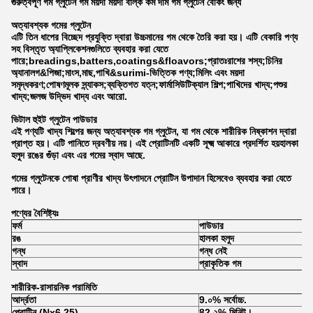
গুরুত্বপূর্ণ গম গ্লুটেন গম ময়দা ময়দা বাল্ক কম দাম গম গ্লুটেন বেকিং জন্য
অত্যাবশ্যক গমের গ্লুটেন
এটি তিন ধাপের বিচ্ছেদ প্রযুক্তি দ্বারা উচ্চমানের গম থেকে তৈরি করা হয়। এটি বেকারি পণ্য
সহ বিস্তৃত অ্যাপ্লিকেশনগুলিতে ব্যবহার করা যেতে
পারে;breadings,batters,coatings&floavors;প্রাতঃরাশের শস্য;চিনির
অ্যানালগ&পিজা;মাংস,মাছ,পাখি&surimi-ভিত্তিক পণ্য;মিলিং এবং ময়দা
সমৃদ্ধকরণ;পোষণমূলক স্ন্যাকস;ব্যক্তিগত যত্ন;ফার্মাসিউটিক্যাল শিল্প;পাখিদের খাদ্য;পশুর
খাদ্য;জলজ উদ্ভিদ খাদ্য এবং আরো.
ভিটাল হুইট গ্লুটেন পাউডার
এই পণ্যটি খাদ্য শিল্পের জন্য অত্যাবশ্যক গম গ্লুটেন, যা গম থেকে শারীরিক নিষ্কাশন দ্বারা
প্রাপ্ত হয়। এটি পানিতে দ্রবণীয় নয়। এই প্রোটিনটি একটি সূক্ষ্ম আকারে প্রদর্শিত হয়হালকা
হলুদ রঙের গুঁড়া এবং এর গমের স্বাদ আছে.
গমের গ্লুটেনকে পোষা প্রাণীর খাদ্য উৎপাদনে প্রোটিন উপাদান হিসেবেও ব্যবহার করা যেতে
পারে।
পণ্যের বৈশিষ্ট্যঃ
ফর্ম
পাউডার
রঙ
হালকা হলুদ
গন্ধ
গন্ধ নেই
স্বাদ
প্রাকৃতিক গম
শারীরিক-রাসায়নিক পরামিতি
আর্দ্রতা
9.০% সর্বোচ্চ.
প্রোটিন (Nx6.25)
82.২% মিনিট।