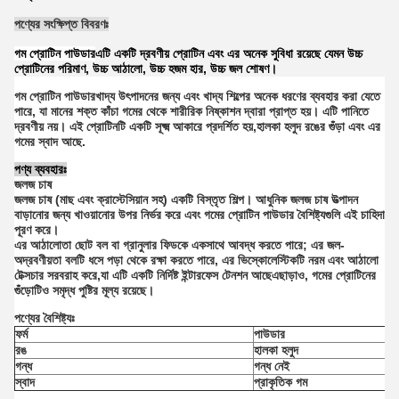
পণ্যের সংক্ষিপ্ত বিবরণঃ
গম প্রোটিন পাউডার
এটি একটি দ্রবণীয় প্রোটিন এবং এর অনেক সুবিধা রয়েছে যেমন উচ্চ
প্রোটিনের পরিমাণ, উচ্চ আঠালো, উচ্চ হজম হার, উচ্চ জল শোষণ।
গম প্রোটিন পাউডার
খাদ্য উৎপাদনের জন্য এবং খাদ্য শিল্পের অনেক ধরণের ব্যবহার করা যেতে
পারে, যা মানের শক্ত কাঁচা গমের থেকে শারীরিক নিষ্কাশন দ্বারা প্রাপ্ত হয়। এটি পানিতে
দ্রবণীয় নয়। এই প্রোটিনটি একটি সূক্ষ্ম আকারে প্রদর্শিত হয়,হালকা হলুদ রঙের গুঁড়া এবং এর
গমের স্বাদ আছে.
পণ্য ব্যবহারঃ
জলজ চাষ
জলজ চাষ (মাছ এবং ক্রাস্টেসিয়ান সহ) একটি বিস্তৃত শিল্প। আধুনিক জলজ চাষ উত্পাদন
বাড়ানোর জন্য খাওয়ানোর উপর নির্ভর করে এবং গমের প্রোটিন পাউডার বৈশিষ্ট্যগুলি এই চাহিদা
পূরণ করে।
এর আঠালোতা ছোট বল বা গ্রানুলার ফিডকে একসাথে আবদ্ধ করতে পারে; এর জল-
অদ্রবণীয়তা বলটি ধসে পড়া থেকে রক্ষা করতে পারে, এর ভিস্কোলেস্টিকটি নরম এবং আঠালো
টেক্সচার সরবরাহ করে,যা এটি একটি নির্দিষ্ট ইন্টারফেস টেনশন আছেএছাড়াও, গমের প্রোটিনের
গুঁড়োটিও সমৃদ্ধ পুষ্টির মূল্য রয়েছে।
পণ্যের বৈশিষ্ট্যঃ
ফর্ম
পাউডার
রঙ
হালকা হলুদ
গন্ধ
গন্ধ নেই
স্বাদ
প্রাকৃতিক গম