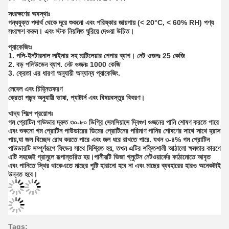
সংরক্ষণের অবস্থাঃ
গন্ধযুক্ত পদার্থ থেকে দূরে শুকনো এবং পরিষ্কার জায়গায় (< 20°C, < 60% RH) পণ্য
সংরক্ষণ করুন। এবং স্টক নিয়মিত ঘুরিয়ে দেওয়া উচিত।
প্যাকেজিংঃ
1. পলি-ইনটারনাল লাইনার সহ মাল্টিলেয়ার পেপার ব্যাগ। নেট ওজনঃ 25 কেজি
2. বড় পলিউভেন ব্যাগ. নেট ওজনঃ 1000 কেজি
3. ক্রেতা এর ধারণা অনুযায়ী অন্যান্য প্যাকেজিং.
লেবেল এবং চিহ্নিতকরণ
ক্রেতা পছন্দ অনুযায়ী ভাষা, প্যাটার্ন এবং বিষয়বস্তুর বিবরণ।
খাদ্য শিল্পে প্রয়োগঃ
গম প্রোটিন পাউডার দ্রুত ৩০-৮০ ডিগ্রি সেলসিয়াসে দ্বিগুণ ওজনের পানি শোষণ করতে পারে
এবং শুকনো গম প্রোটিন পাউডারের ডিমের প্রোটিনের পরিমাণ পানির শোষণের সাথে সাথে হ্রাস
পায়,যা জল বিচ্ছেদ রোধ করতে পারে এবং জল ধরে রাখতে পারে. যখন ৩-৪% গম প্রোটিন
পাউডারটি সম্পূর্ণরূপে ফিডের সাথে মিশ্রিত হয়, তখন এটির শক্তিশালী আঠালো ক্ষমতার কারণে
এটি সহজেই গ্রানুলে রূপান্তরিত হয়।পানীয়টি ভিজা গ্লুটেন নেটওয়ার্কের কাঠামোতে আবৃত
এবং পানিতে স্থির থাকেএতে মাছের পুষ্টি হারানো হবে না এবং মাছের ব্যবহারের হারও অনেকটাই
উন্নত হবে।
Tags: