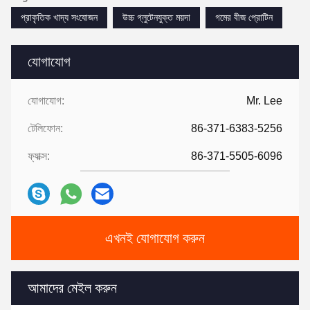
প্রাকৃতিক খাদ্য সংযোজন
উচ্চ গ্লুটেনযুক্ত ময়দা
গমের বীজ প্রোটিন
যোগাযোগ
যোগাযোগ:
Mr. Lee
টেলিফোন:
86-371-6383-5256
ফ্যাক্স:
86-371-5505-6096
এখনই যোগাযোগ করুন
আমাদের মেইল করুন