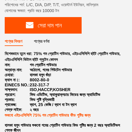
পরিশোধের শর্ত: L/C, D/A, D/P, T/T, ওয়েস্টার্ন ইউনিয়ন, মানিগ্রাম
যোগানের ক্ষমতা: প্রতি বছর 10000 টন
সেরা দাম পান
পণ্যের বিবরণ
পণ্যের বর্ণনা
বিশেষভাবে তুলে ধরা:
75% গম প্রোটিন পাউডার
,
এইচএসিসিপি হুইট প্রোটিন পাউডার
,
এইচএসিসিপি ভিটাল হুইট গ্লুটেন কোলস
নাম:
গম প্রোটিন পাউডার
অন্যান্য নাম:
আঠালো, গমের গিউটেন পাউডার
চেহারা:
হালকা হলুদ গুঁড়া
ক্যাস না।:
8002-80-0
EINECS NO.:
232-317-7
সাক্ষ্যদান:
ISO,HACCP,KOSHER
প্রয়োগ:
ফিড এডিটিভ, অ্যাকুয়াক্লচার ফিডের জন্য অ্যাডিটিভ
প্রকার:
ফিড পুষ্টি বৃদ্ধিকারী
প্যাকেজ:
ব্যাগ, 25 কেজি / ব্যাগ বা টন ব্যাগ
শেল্ফ লাইফ:
২ বছর
শুকনো এইচএসিসিপি 75% গম প্রোটিন পাউডার ফীড পুষ্টির জন্য
হালকা হলুদ পাউডার শুকনো গমের প্রোটিন পাউডার ফিড পুষ্টির জন্য 2 বছর অ্যাডিটিভস
শেল্ফ জীবন