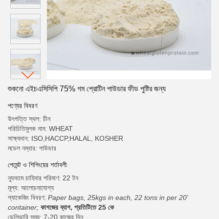
শুকনো এইচএসিসিপি 75% গম প্রোটিন পাউডার ফীড পুষ্টির জন্য
পণ্যের বিবরণ
উৎপত্তি স্থল: চীন
পরিচিতিমুলক নাম: WHEAT
সাক্ষ্যদান: ISO,HACCP,HALAL, KOSHER
মডেল নম্বার: পাউডার
পেমেন্ট ও শিপিংয়ের শর্তাবলী
ন্যূনতম চাহিদার পরিমাণ: 22 টন
মূল্য: আলোচনাযোগ্য
প্যাকেজিং বিবরণ:
Paper bags, 25kgs in each, 22 tons in per 20'
container;
কাগজের ব্যাগ, প্রতিটিতে 25 কে
ডেলিভারি সময়: 7-20 কাজের দিন