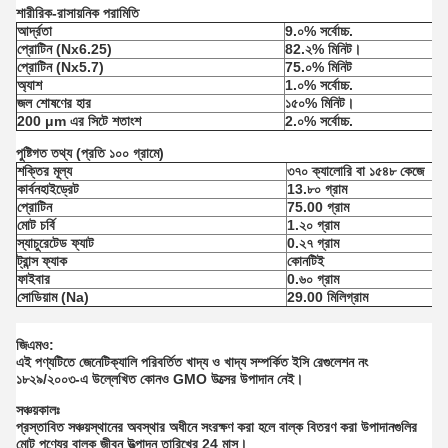
শারীরিক-রাসায়নিক পরামিতি
আর্দ্রতা
9.০% সর্বোচ্চ.
প্রোটিন (Nx6.25)
82.২% মিনিট।
প্রোটিন (Nx5.7)
75.০% মিনিট
অ্যাশ
1.০% সর্বোচ্চ.
জল শোষণের হার
১৫০% মিনিট।
200 μm এর সিটে শতাংশ
2.০% সর্বোচ্চ.
পুষ্টিগত তথ্য (প্রতি ১০০ গ্রামে)
শক্তির মূল্য
৩৭০ ক্যালোরি বা ১৫৪৮ কেজে
কার্বনহাইড্রেট
13.৮০ গ্রাম
প্রোটিন
75.00 গ্রাম
মোট চর্বি
1.২০ গ্রাম
স্যাচুরেটেড ফ্যাট
0.২৭ গ্রাম
ট্রান্স ফ্যাক
কোনটিই
ফাইবার
0.৬০ গ্রাম
সোডিয়াম (Na)
29.00 মিলিগ্রাম
জিএমও:
এই পণ্যটিতে জেনেটিক্যালি পরিবর্তিত খাদ্য ও খাদ্য সম্পর্কিত ইসি রেগুলেশন নং
১৮২৯/২০০৩-এ উল্লেখিত কোনও GMO উত্সের উপাদান নেই।
সঞ্চয়কালঃ
প্রস্তাবিত সঞ্চয়স্থানের অবস্থার অধীনে সংরক্ষণ করা হলে বাল্ক বিতরণ করা উপাদানগুলির
মোট পণ্যের বাল্ক জীবন উত্পাদন তারিখের 24 মাস।