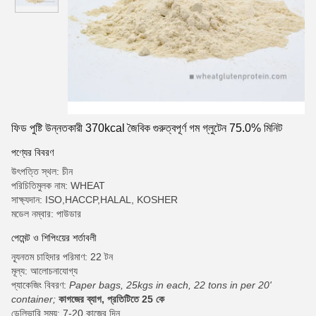
ফিড পুষ্টি উন্নতকারী 370kcal জৈবিক গুরুত্বপূর্ণ গম গ্লুটেন 75.0% মিনিট
পণ্যের বিবরণ
উৎপত্তি স্থল: চীন
পরিচিতিমুলক নাম: WHEAT
সাক্ষ্যদান: ISO,HACCP,HALAL, KOSHER
মডেল নম্বার: পাউডার
পেমেন্ট ও শিপিংয়ের শর্তাবলী
ন্যূনতম চাহিদার পরিমাণ: 22 টন
মূল্য: আলোচনাযোগ্য
প্যাকেজিং বিবরণ:
Paper bags, 25kgs in each, 22 tons in per 20'
container;
কাগজের ব্যাগ, প্রতিটিতে 25 কে
ডেলিভারি সময়: 7-20 কাজের দিন