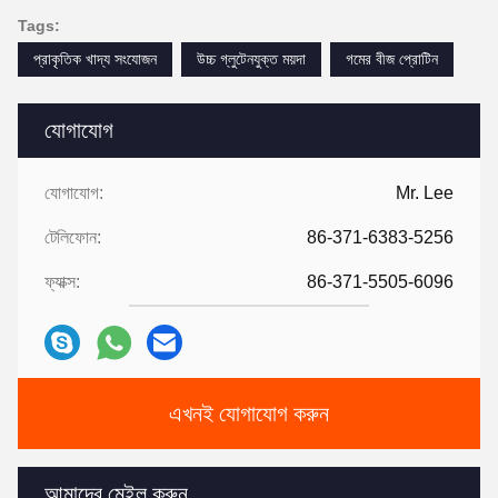
Tags:
প্রাকৃতিক খাদ্য সংযোজন
উচ্চ গ্লুটেনযুক্ত ময়দা
গমের বীজ প্রোটিন
যোগাযোগ
যোগাযোগ:
Mr. Lee
টেলিফোন:
86-371-6383-5256
ফ্যাক্স:
86-371-5505-6096
এখনই যোগাযোগ করুন
আমাদের মেইল করুন