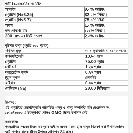
শারীরিক-রাসায়নিক পরামিতি
আর্দ্রতা
9.০% সর্বোচ্চ.
প্রোটিন (Nx6.25)
82.২% মিনিট।
প্রোটিন (Nx5.7)
75.০% মিনিট
অ্যাশ
1.০% সর্বোচ্চ.
জল শোষণের হার
১৫০% মিনিট।
200 μm এর সিটে শতাংশ
2.০% সর্বোচ্চ.
পুষ্টিগত তথ্য (প্রতি ১০০ গ্রামে)
শক্তির মূল্য
৩৭০ ক্যালোরি বা ১৫৪৮ কেজে
কার্বনহাইড্রেট
13.৮০ গ্রাম
প্রোটিন
75.00 গ্রাম
মোট চর্বি
1.২০ গ্রাম
স্যাচুরেটেড ফ্যাট
0.২৭ গ্রাম
ট্রান্স ফ্যাক
কোনটিই
ফাইবার
0.৬০ গ্রাম
সোডিয়াম (Na)
29.00 মিলিগ্রাম
জিএমও:
এই পণ্যটিতে জেনেটিক্যালি পরিবর্তিত খাদ্য ও খাদ্য সম্পর্কিত ইসি রেগুলেশন নং
১৮২৯/২০০৩-এ উল্লেখিত কোনও GMO উত্সের উপাদান নেই।
সঞ্চয়কালঃ
প্রস্তাবিত সঞ্চয়স্থানের অবস্থার অধীনে সংরক্ষণ করা হলে বাল্ক বিতরণ করা উপাদানগুলির
মোট পণ্যের বাল্ক জীবন উত্পাদন তারিখের 24 মাস।