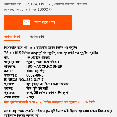
পরিশোধের শর্ত: L/C, D/A, D/P, T/T, ওয়েস্টার্ন ইউনিয়ন, মানিগ্রাম
যোগানের ক্ষমতা: প্রতি বছর 10000 টন
সেরা দাম পান
পণ্যের বিবরণ
পণ্যের বর্ণনা
বিশেষভাবে তুলে ধরা:
৩৭০ ক্যালোরি জৈবিক ভিটাল গম গ্লুটেন
,
75.০.০ মিনিট জৈবিক গুরুত্বপূর্ণ গম গ্লুটেন
,
৩৭০ ক্যালোরি গম গ্লুটেন প্রোটিন
নাম:
গম প্রোটিন পাউডার
অন্যান্য নাম:
গ্লুটেন, গমের আঠা পাউডার
সাক্ষ্যদান:
ISO,HACCP,KOSHER
চেহারা:
হালকা হলুদ গুঁড়া
ক্যাস না।:
8002-80-0
EINECS NO.:
232-317-7
প্রয়োগ:
অ্যাকুয়াক্লচার ফিডের জন্য সংযোজন
প্রকার:
ফিড পুষ্টি বৃদ্ধিকারী
প্যাকেজ:
ব্যাগ, 25 কেজি / ব্যাগ বা টন ব্যাগ
শেল্ফ লাইফ:
২ বছর
ফিড পুষ্টি উন্নতকারী 370kcal জৈবিক গুরুত্বপূর্ণ গম গ্লুটেন 75.0% মিনিট
হালকা হলুদ গমের প্রোটিন পাউডার ফুড পুষ্টি উন্নতকারী হিসাবে অ্যাকোয়াকলচার ফিডের জন্য
অ্যাডিটিভ হিসাবে ব্যবহৃত হয়