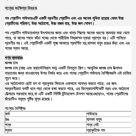
পণ্যের সংক্ষিপ্ত বিবরণঃ
গম প্রোটিন পাউডার
এটি একটি দ্রবণীয় প্রোটিন এবং এর অনেক সুবিধা রয়েছে যেমন উচ্চ
প্রোটিনের পরিমাণ, উচ্চ আঠালো, উচ্চ হজম হার, উচ্চ জল শোষণ।
গম প্রোটিন পাউডার
খাদ্য উৎপাদনের জন্য এবং খাদ্য শিল্পের অনেক ধরণের ব্যবহার করা যেতে
পারে, যা মানের শক্ত কাঁচা গমের থেকে শারীরিক নিষ্কাশন দ্বারা প্রাপ্ত হয়। এটি পানিতে
দ্রবণীয় নয়। এই প্রোটিনটি একটি সূক্ষ্ম আকারে প্রদর্শিত হয়,হালকা হলুদ রঙের গুঁড়া এবং এর
গমের স্বাদ আছে.
পণ্য ব্যবহারঃ
জলজ চাষ
জলজ চাষ (মাছ এবং ক্রাস্টেসিয়ান সহ) একটি বিস্তৃত শিল্প। আধুনিক জলজ চাষ উত্পাদন
বাড়ানোর জন্য খাওয়ানোর উপর নির্ভর করে এবং গমের প্রোটিন পাউডার বৈশিষ্ট্যগুলি এই চাহিদা
পূরণ করে।
এর আঠালোতা ছোট বল বা গ্রানুলার ফিডকে একসাথে আবদ্ধ করতে পারে; এর জল-
অদ্রবণীয়তা বলটি ধসে পড়া থেকে রক্ষা করতে পারে, এর ভিস্কোলেস্টিকটি নরম এবং আঠালো
টেক্সচার সরবরাহ করে,যা এটি একটি নির্দিষ্ট ইন্টারফেস টেনশন আছেএছাড়াও, গমের প্রোটিনের
গুঁড়োটিও সমৃদ্ধ পুষ্টির মূল্য রয়েছে।
পণ্যের বৈশিষ্ট্যঃ
ফর্ম
পাউডার
রঙ
হালকা হলুদ
গন্ধ
গন্ধ নেই
স্বাদ
প্রাকৃতিক গম