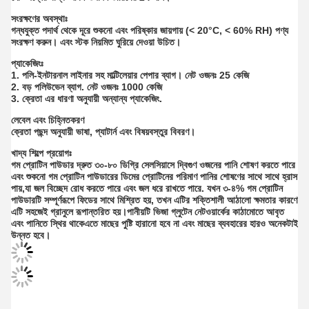
সংরক্ষণের অবস্থাঃ
গন্ধযুক্ত পদার্থ থেকে দূরে শুকনো এবং পরিষ্কার জায়গায় (< 20°C, < 60% RH) পণ্য
সংরক্ষণ করুন। এবং স্টক নিয়মিত ঘুরিয়ে দেওয়া উচিত।
প্যাকেজিংঃ
1. পলি-ইনটারনাল লাইনার সহ মাল্টিলেয়ার পেপার ব্যাগ। নেট ওজনঃ 25 কেজি
2. বড় পলিউভেন ব্যাগ. নেট ওজনঃ 1000 কেজি
3. ক্রেতা এর ধারণা অনুযায়ী অন্যান্য প্যাকেজিং.
লেবেল এবং চিহ্নিতকরণ
ক্রেতা পছন্দ অনুযায়ী ভাষা, প্যাটার্ন এবং বিষয়বস্তুর বিবরণ।
খাদ্য শিল্পে প্রয়োগঃ
গম প্রোটিন পাউডার দ্রুত ৩০-৮০ ডিগ্রি সেলসিয়াসে দ্বিগুণ ওজনের পানি শোষণ করতে পারে
এবং শুকনো গম প্রোটিন পাউডারের ডিমের প্রোটিনের পরিমাণ পানির শোষণের সাথে সাথে হ্রাস
পায়,যা জল বিচ্ছেদ রোধ করতে পারে এবং জল ধরে রাখতে পারে. যখন ৩-৪% গম প্রোটিন
পাউডারটি সম্পূর্ণরূপে ফিডের সাথে মিশ্রিত হয়, তখন এটির শক্তিশালী আঠালো ক্ষমতার কারণে
এটি সহজেই গ্রানুলে রূপান্তরিত হয়।পানীয়টি ভিজা গ্লুটেন নেটওয়ার্কের কাঠামোতে আবৃত
এবং পানিতে স্থির থাকেএতে মাছের পুষ্টি হারানো হবে না এবং মাছের ব্যবহারের হারও অনেকটাই
উন্নত হবে।