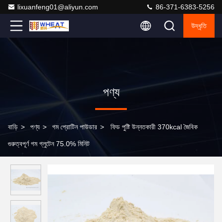
lixuanfeng01@aliyun.com
86-371-6383-5256
উদ্ধৃতি
পণ্য
বাড়ি
>
পণ্য
>
গম প্রোটিন পাউডার
>
ফিড পুষ্টি উন্নতকারী 370kcal জৈবিক
গুরুত্বপূর্ণ গম গ্লুটেন 75.0% মিনিট