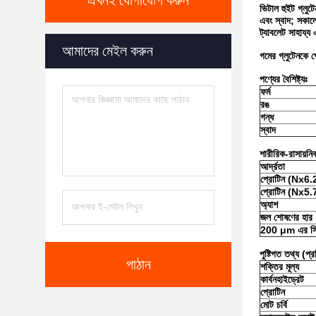
এখনই যোগাযোগ করুন
ভিটাল হুইট গ্লুটে
এবং স্বাদ; সকালের
ট্যাবলেট সাহায্
আমাদের মেইল করুন
গমের গ্লুটেনকে প
পণ্যের বৈশিষ্ট্যঃ
ফর্ম
রঙ
গন্ধ
স্বাদ
শারীরিক-রাসায়নি
আর্দ্রতা
প্রোটিন (Nx6.
প্রোটিন (Nx5.
অ্যাশ
জল শোষণের হার
200 μm এর সি
পুষ্টিগত তথ্য (প্
পাঠান
শক্তির মূল্য
কার্বনহাইড্রেট
প্রোটিন
মোট চর্বি