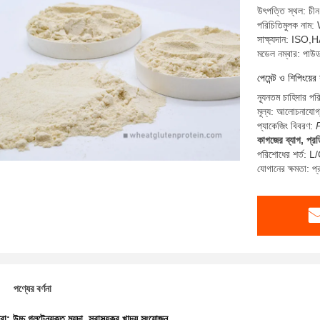
উৎপত্তি স্থল: চীন
পরিচিতিমুলক না
সাক্ষ্যদান: I
মডেল নম্বার: পাউ
পেমেন্ট ও শিপিংয়ের 
ন্যূনতম চাহিদার প
মূল্য: আলোচনাযোগ
প্যাকেজিং বিবরণ:
কাগজের ব্যাগ, প্র
পরিশোধের শর্ত: L/C
যোগানের ক্ষমতা: 
পণ্যের বর্ণনা
ধরা:
উচ্চ গ্লুটেনযুক্ত ময়দা
,
স্বাস্থ্যকর খাদ্য সংযোজন