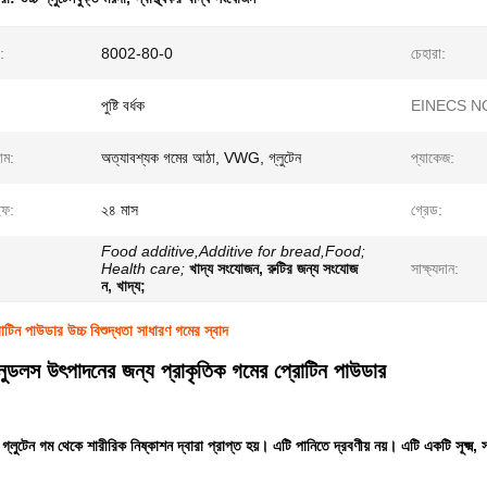
:
8002-80-0
চেহারা:
পুষ্টি বর্ধক
EINECS NO
াম:
অত্যাবশ্যক গমের আঠা, VWG, গ্লুটেন
প্যাকেজ:
ইফ:
২৪ মাস
গ্রেড:
Food additive,Additive for bread,Food;
Health care;
খাদ্য সংযোজন, রুটির জন্য সংযোজ
সাক্ষ্যদান:
ন, খাদ্য;
োটিন পাউডার উচ্চ বিশুদ্ধতা সাধারণ গমের স্বাদ
নুডলস উৎপাদনের জন্য প্রাকৃতিক গমের প্রোটিন পাউডার
ম গ্লুটেন গম থেকে শারীরিক নিষ্কাশন দ্বারা প্রাপ্ত হয়। এটি পানিতে দ্রবণীয় নয়। এটি একটি সূক্ষ্ম, 