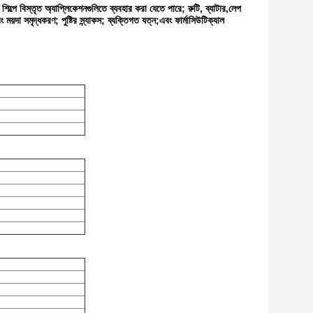
 শিল্পে বিস্তৃত অ্যাপ্লিকেশনগুলিতে ব্যবহার করা যেতে পারে; রুটি, ব্যাটার,লেপ
য়দা সমৃদ্ধকরণ; পুষ্টির স্ন্যাকস; ব্যক্তিগত যত্ন;এবং ফার্মাসিউটিক্যাল