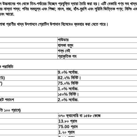
ন উচ্চমানের গম থেকে তিন-পর্যায়ের বিচ্ছেদ প্রযুক্তি দ্বারা তৈরি করা হয়। এটি বেকারি পণ্য সহ খাদ্য
 নাস্তা শস্য; পনির সমতুল্য এবং পিজা; মাংস, মাছ, হাঁস-মুরগি এবং সুরিমি ভিত্তিক পণ্য; মিলিং এবং ম
য এবং আরো.
োষা প্রাণীর খাদ্য উৎপাদনে প্রোটিন উপাদান হিসেবেও ব্যবহার করা যেতে পারে।
পাউডার
হালকা হলুদ
গন্ধ নেই
প্রাকৃতিক গম
ক পরামিতি
9.০% সর্বোচ্চ.
25)
82.২% মিনিট।
7)
75.০% মিনিট
1.০% সর্বোচ্চ.
১৫০% মিনিট।
টে শতাংশ
2.০% সর্বোচ্চ.
রতি ১০০ গ্রামে)
৩৭০ ক্যালোরি বা ১৫৪৮ কেজে
13.৮০ গ্রাম
75.00 গ্রাম
1.২০ গ্রাম