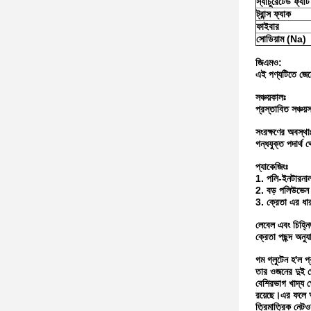
স্যাচুরেটেড ফ্যাট
ট্রান্স ফ্যাক
ফাইবার
সোডিয়াম (Na)
জিএমও:
এই পণ্যটিতে জেন
সঞ্চয়কালঃ
প্রস্তাবিত সঞ্চয
সংরক্ষণের অবস্থা
গন্ধযুক্ত পদার্
প্যাকেজিংঃ
1. পলি-ইনটারনাল
2. বড় পলিউভেন
3. ক্রেতা এর ধারণ
লেবেল এবং চিহ্ন
ক্রেতা পছন্দ অনুয
গম গ্লুটেন হ'ল 
তার ওজনের দুই থে
বেশিরভাগ খাদ্য 
রয়েছে।এর ফলে অত
ত্রিমাত্রিক নেটও