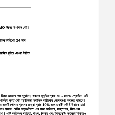
GMO উত্সের উপাদান নেই।
ত্পাদন তারিখের 24 মাস।
়মিত ঘুরিয়ে দেওয়া উচিত।
াশিত ভিজা আকারে গম গ্লুটেন। শুকনো গ্লুটেন প্রায় 70 ∼ 85% প্রোটিন।এটি
ির পার্থক্য মূলত মোট অ্যামিনো অ্যাসিড কাঠামোর মেরুকরণের স্তরের কারণে।
র একটি পোলার গ্রুপের মাত্রা প্রায় 10% এবং একটি নেট ইতিবাচক চার্জ
তিরোধ ক্ষমতা. বেকিং পণ্যগুলিতে, এর ফলে আঠালো, সংহত ভর, ফিল্ম এবং
খা। এটি ফর্মুলেশন সহায়তা, বাঁধক, ফিলার এবং ট্যাবলেটিং সহায়তা হিসাবেও