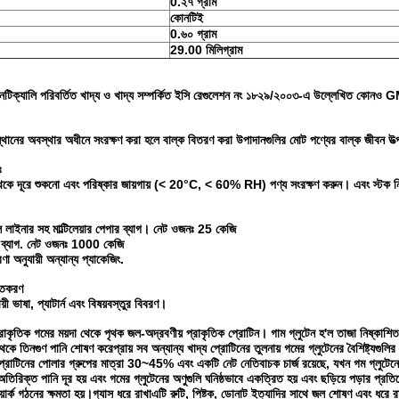
0.২৭ গ্রাম
কোনটিই
0.৬০ গ্রাম
29.00 মিলিগ্রাম
েটিক্যালি পরিবর্তিত খাদ্য ও খাদ্য সম্পর্কিত ইসি রেগুলেশন নং ১৮২৯/২০০৩-এ উল্লেখিত কোনও 
়স্থানের অবস্থার অধীনে সংরক্ষণ করা হলে বাল্ক বিতরণ করা উপাদানগুলির মোট পণ্যের বাল্ক জীবন উ
ঃ
থ থেকে দূরে শুকনো এবং পরিষ্কার জায়গায় (< 20°C, < 60% RH) পণ্য সংরক্ষণ করুন। এবং স্টক নিয
 লাইনার সহ মাল্টিলেয়ার পেপার ব্যাগ। নেট ওজনঃ 25 কেজি
 ব্যাগ. নেট ওজনঃ 1000 কেজি
া অনুযায়ী অন্যান্য প্যাকেজিং.
িতকরণ
ায়ী ভাষা, প্যাটার্ন এবং বিষয়বস্তুর বিবরণ।
প্রাকৃতিক গমের ময়দা থেকে পৃথক জল-অদ্রবণীয় প্রাকৃতিক প্রোটিন। গাম গ্লুটেন হ'ল তাজা নিষ্ক
কে তিনগুণ পানি শোষণ করেপ্রায় সব অন্যান্য খাদ্য প্রোটিনের তুলনায় গমের গ্লুটেনের বৈশিষ্ট্যগুল
প্রোটিনের পোলার গ্রুপের মাত্রা 30~45% এবং একটি নেট নেতিবাচক চার্জ রয়েছে, যখন গম গ্লুটেনে
িরিক্ত পানি দূর হয় এবং গমের গ্লুটেনের অণুগুলি ঘনিষ্ঠভাবে একত্রিত হয় এবং ছড়িয়ে পড়ার প্র
য়ার্ক গঠনের ক্ষমতা হয়।গ্যাস ধরে রাখাএটি রুটি, পিষ্টক, ডোনাট ইত্যাদির সাথে জল শোষণ এবং ধরে রা