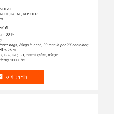
ম: WHEAT
SO,HACCP,HALAL, KOSHER
ডার
শর্তাবলী
রিমাণ: 22 টন
্য
Paper bags, 25kgs in each, 22 tons in per 20' container;
তিটিতে 25 কে
, D/A, D/P, T/T, ওয়েস্টার্ন ইউনিয়ন, মানিগ্রাম
প্রতি বছর 10000 টন
সেরা দাম পান