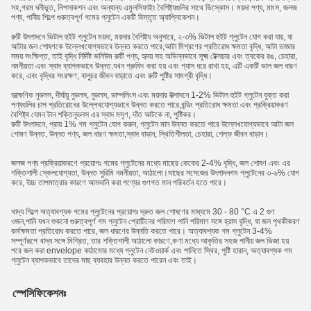
সহ,গরম ঘনীভুত, লিপসাকশন এবং অন্যান্য এমুলসিফাইং বৈশিষ্ট্যগুলির সাথে ভিস্কোস। ময়দা পণ্য, মাংস, জলজ
পণ্য, পানীয় শিল্পে গুরুত্বপূর্ণ গমের গ্লুটেন একটি বিস্তৃত অ্যাপ্লিকেশন।
রুটি উৎপাদনে ভিটাল হুইট গ্লুটেন ময়দা, ময়দার বৈশিষ্ট্য অনুসারে, ২-৩% ভিটাল হুইট গ্লুটেন যোগ করা যায়, যা
আটার জল শোষণকে উল্লেখযোগ্যভাবে উন্নত করতে পারে,আটা মিশ্রণের প্রতিরোধ ক্ষমতা বৃদ্ধি, আটা ভাজার
সময় সংক্ষিপ্ত, তাই বৃদ্ধি নির্দিষ্ট ভলিউম রুটি পণ্য, হৃদয় সহ অভিন্নভাবে সূক্ষ্ম টেক্সচার এবং ত্বকের রঙ, চেহারা,
নমনীয়তা এবং স্বাদ ব্যাপকভাবে উন্নত.যখন প্রুফিং করা হয় এবং গ্যাস ধরে রাখা হয়, এটি একটি ভাল জল ধারণ
করে, এবং বৃদ্ধির সংরক্ষণ, বালুচর জীবন বাড়াতে এবং রুটি পুষ্টির সামগ্রী বৃদ্ধি।
তাত্ক্ষণিক নুডলস, দীর্ঘায়ু নুডলস, নুডলস, ডাম্পলিংস এবং ময়দার উত্পাদনে 1-2% ভিটাল হুইট গ্লুটেন যুক্ত করা
পণ্যগুলির চাপ প্রতিরোধের উল্লেখযোগ্যভাবে উন্নত করতে পারে,বন্ডিং প্রতিরোধ ক্ষমতা এবং প্রক্রিয়াকরণ
বৈশিষ্ট্য যেমন টান শক্তিনূডলস এর স্বাদ মসৃণ, দাঁত আটকে না, পুষ্টিকর।
রুটি উৎপাদনে, প্রায় 1% গম গ্লুটেন যোগ করুন, গ্লুটেন মান উন্নত করতে পারে উল্লেখযোগ্যভাবে আটা জল
শোষণ উন্নত, উন্নত পণ্য, জল ধারণ ক্ষমতা,স্বাদ বাড়ান, স্থিতিশীলতা, চেহারা, শেল্ফ জীবন বাড়ান।
জলজ পণ্য প্রক্রিয়াকরণে প্রয়োগঃ গমের গ্লুটেনের মধ্যে মাছের কেকের 2-4% বৃদ্ধি, জল শোষণ এবং এর
শক্তিশালী স্কেলযোগ্যতা, উন্নত সুরিমি নমনীয়তা, আঠালো।মাছের সসেজের উৎপাদনগম গ্লুটেনের ৩-৬% যোগ
করে, উচ্চ তাপমাত্রার কারণে আমদানি করা পণ্যের গুণগত মান পরিবর্তন হতে পারে।
খাদ্য শিল্পে অত্যাবশ্যক গমের গ্লুটেনের প্রয়োগঃ দ্রুত জল শোষণের মাধ্যমে 30 - 80 °C এ 2 গুণ
ওজন,পানি যখন শুকনো গুরুত্বপূর্ণ গম গ্লুটেন প্রোটিনের পরিমাণ পানি পরিমাণ সঙ্গে হ্রাস বৃদ্ধি, যা জল পৃথকীকরণ
কর্মক্ষমতা প্রতিরোধ করতে পারে, জল ধারণের উন্নতি করতে পারে। অত্যাবশ্যক গম গ্লুটেন 3-4%
সম্পূর্ণরূপে খাদ্য সঙ্গে মিশ্রিত, তার শক্তিশালী আঠালো কারণে,কণা মধ্যে আকৃতির সহজ পানীয় জল ভিজা হয়
পরে জল করা envelope কাঠামোর মধ্যে গ্লুটেন নেটওয়ার্ক
এবং পানিতে স্থির, পুষ্টি হারান, অত্যাবশ্যক গম
গ্লুটেন ব্যাপকভাবে তাদের মাছ ব্যবহার উন্নত করতে পারেন এবং তাই।
স্পেসিফিকেশনঃ