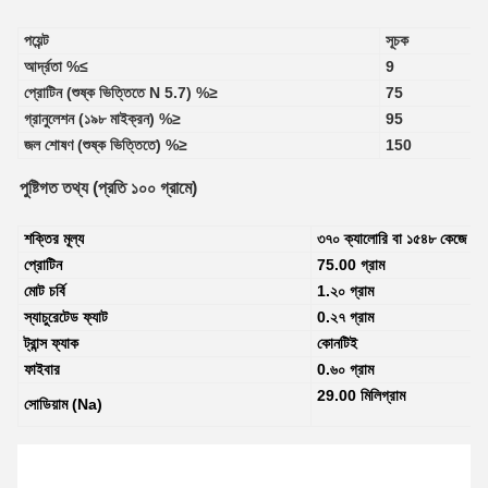
পয়েন্ট
সূচক
আর্দ্রতা %≤
9
প্রোটিন (শুষ্ক ভিত্তিতে N 5.7) %≥
75
গ্রানুলেশন (১৯৮ মাইক্রন) %≥
95
জল শোষণ (শুষ্ক ভিত্তিতে) %≥
150
পুষ্টিগত তথ্য (প্রতি ১০০ গ্রামে)
শক্তির মূল্য
৩৭০ ক্যালোরি বা ১৫৪৮ কেজে
প্রোটিন
75.00 গ্রাম
মোট চর্বি
1.২০ গ্রাম
স্যাচুরেটেড ফ্যাট
0.২৭ গ্রাম
ট্রান্স ফ্যাক
কোনটিই
ফাইবার
0.৬০ গ্রাম
29.00 মিলিগ্রাম
সোডিয়াম (Na)