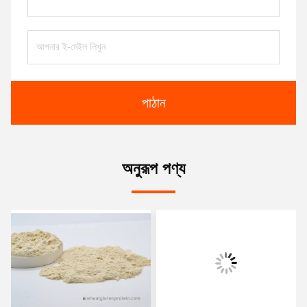
পাঠান
অনুরূপ পণ্য