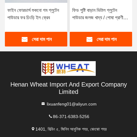
ফাইন ফোরডার্স শুকনো গম গ্লুটেন
ফিড পুষ্টি বাড়ান ভিটাল গ্লুটেন
পাউডার ফর চিংড়ি ইল ক্রেব
পাউডার জলজ খাদ্য / পোষা প্রাণী
খাদ্য অ্যাপ্লিকেশন
সেরা দাম পান
সেরা দাম পান
Henan Wheat Import And Export Company
Limited
lixuanfeng01@aliyun.com
86-371-6383-5256
1401, বিল্ডিং ৫, জিনিন আধুনিক শহর, ঝেংঝো শহর