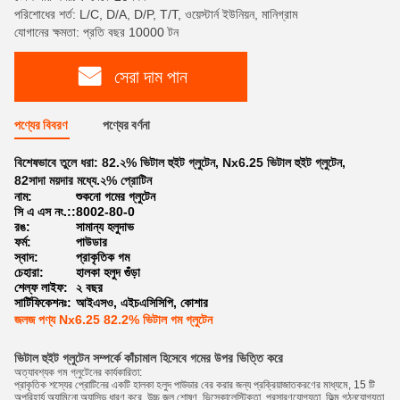
পরিশোধের শর্ত: L/C, D/A, D/P, T/T, ওয়েস্টার্ন ইউনিয়ন, মানিগ্রাম
যোগানের ক্ষমতা: প্রতি বছর 10000 টন
সেরা দাম পান
পণ্যের বিবরণ
পণ্যের বর্ণনা
বিশেষভাবে তুলে ধরা:
82.২% ভিটাল হুইট গ্লুটেন
,
Nx6.25 ভিটাল হুইট গ্লুটেন
,
82সাদা ময়দার মধ্যে.২% প্রোটিন
নাম:
শুকনো গমের গ্লুটেন
সি এ এস নং.::
8002-80-0
রঙ:
সামান্য হলুদাভ
ফর্ম:
পাউডার
স্বাদ:
প্রাকৃতিক গম
চেহারা:
হালকা হলুদ গুঁড়া
শেল্ফ লাইফ:
২ বছর
সার্টিফিকেশনঃ:
আইএসও, এইচএসিসিপি, কোশার
জলজ পণ্য Nx6.25 82.2% ভিটাল গম গ্লুটেন
ভিটাল হুইট গ্লুটেন সম্পর্কে
কাঁচামাল হিসেবে গমের উপর ভিত্তি করে
অত্যাবশ্যক গম গ্লুটেনের কার্যকারিতা:
প্রাকৃতিক শস্যের প্রোটিনের একটি হালকা হলুদ পাউডার বের করার জন্য প্রক্রিয়াজাতকরণের মাধ্যমে, 15 টি
অপরিহার্য অ্যামিনো অ্যাসিড ধারণ করে, উচ্চ জল শোষণ, ভিস্কোলেস্টিকতা, প্রসারণযোগ্যতা, ফিল্ম গঠনযোগ্যতা