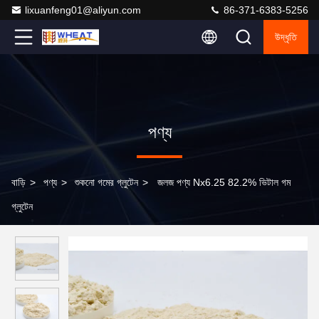
lixuanfeng01@aliyun.com
86-371-6383-5256
উদ্ধৃতি
পণ্য
বাড়ি
>
পণ্য
>
শুকনো গমের গ্লুটেন
>
জলজ পণ্য Nx6.25 82.2% ভিটাল গম
গ্লুটেন