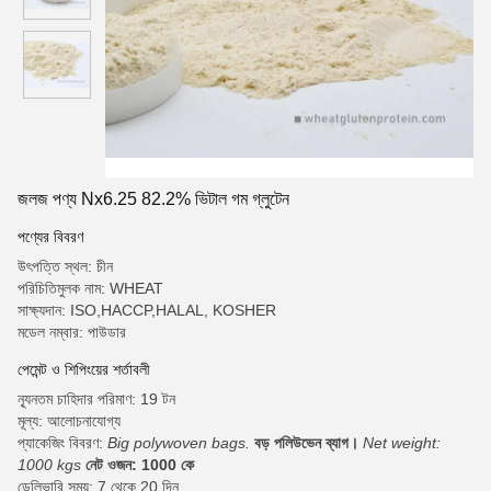
জলজ পণ্য Nx6.25 82.2% ভিটাল গম গ্লুটেন
পণ্যের বিবরণ
উৎপত্তি স্থল: চীন
পরিচিতিমুলক নাম: WHEAT
সাক্ষ্যদান: ISO,HACCP,HALAL, KOSHER
মডেল নম্বার: পাউডার
পেমেন্ট ও শিপিংয়ের শর্তাবলী
ন্যূনতম চাহিদার পরিমাণ: 19 টন
মূল্য: আলোচনাযোগ্য
প্যাকেজিং বিবরণ:
Big polywoven bags.
বড় পলিউভেন ব্যাগ।
Net weight:
1000 kgs
নেট ওজন: 1000 কে
ডেলিভারি সময়: 7 থেকে 20 দিন