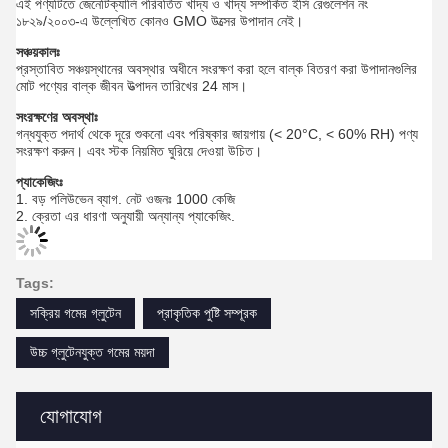
এই পণ্যটিতে জেনেটিক্যালি পরিবর্তিত খাদ্য ও খাদ্য সম্পর্কিত ইসি রেগুলেশন নং
১৮২৯/২০০৩-এ উল্লেখিত কোনও GMO উত্সের উপাদান নেই।
সঞ্চয়কালঃ
প্রস্তাবিত সঞ্চয়স্থানের অবস্থার অধীনে সংরক্ষণ করা হলে বাল্ক বিতরণ করা উপাদানগুলির
মোট পণ্যের বাল্ক জীবন উত্পাদন তারিখের 24 মাস।
সংরক্ষণের অবস্থাঃ
গন্ধযুক্ত পদার্থ থেকে দূরে শুকনো এবং পরিষ্কার জায়গায় (< 20°C, < 60% RH) পণ্য
সংরক্ষণ করুন। এবং স্টক নিয়মিত ঘুরিয়ে দেওয়া উচিত।
প্যাকেজিংঃ
1. বড় পলিউভেন ব্যাগ. নেট ওজনঃ 1000 কেজি
2. ক্রেতা এর ধারণা অনুযায়ী অন্যান্য প্যাকেজিং.
Tags:
সক্রিয় গমের গ্লুটেন
প্রাকৃতিক পুষ্টি সম্পূরক
উচ্চ গ্লুটেনযুক্ত গমের ময়দা
যোগাযোগ