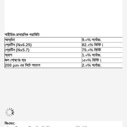
শারীরিক-রাসায়নিক পরামিতি
আর্দ্রতা
9.০% সর্বোচ্চ.
প্রোটিন (Nx6.25)
82.২% মিনিট।
প্রোটিন (Nx5.7)
75.০% মিনিট
অ্যাশ
1.০% সর্বোচ্চ.
জল শোষণের হার
১৫০% মিনিট।
200 μm এর সিটে শতাংশ
2.০% সর্বোচ্চ.
জিএমও: