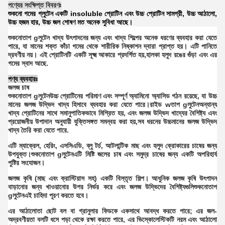
পণ্যের সংক্ষিপ্ত বিবরণঃ
শুকনো গমের গ্লুটেন একটি insoluble প্রোটিন এবং উচ্চ প্রোটিন সামগ্রী, উচ্চ আঠালো,
উচ্চ হজম হার, উচ্চ জল শোষণ মত অনেক সুবিধা আছে।
শুকনো
তাপ g
লুটেন
খাদ্য উৎপাদনের জন্য এবং খাদ্য শিল্পের অনেক ধরণের ব্যবহার করা যেতে
পারে, যা মানের শক্ত কাঁচা গমের থেকে শারীরিক নিষ্কাশন দ্বারা প্রাপ্ত হয়। এটি পানিতে
দ্রবণীয় নয়। এই প্রোটিনটি একটি সূক্ষ্ম আকারে প্রদর্শিত হয়,হালকা হলুদ রঙের গুঁড়া এবং এর
গমের স্বাদ আছে.
পণ্য ব্যবহারঃ
জলজ চাষ
শুকনো
তাপ g
লুটেন
উচ্চ প্রোটিনের পরিমাণ এবং সম্পূর্ণ অ্যামিনো অ্যাসিড গঠন রয়েছে, যা উচ্চ
মানের জলজ উদ্ভিদ খাদ্য হিসাবে ব্যবহার করা যেতে পারে।
রাইড w
তাপ g
লুটেন
অন্যান্য
খাদ্য প্রোটিনের সাথে সমানুপাতিকভাবে মিশ্রিত হয়, এবং জলজ উদ্ভিদ খাদ্যের বৈশিষ্ট্য এবং
প্রয়োজনীয় উপাদান অনুযায়ী যুক্তিসঙ্গত সমন্বয় করা হয়,সব ধরনের উচ্চমানের জলজ উদ্ভিদ
খাদ্য তৈরি করা যেতে পারে.
এটি ম্যাক্রেল, হেরিং, এসসিএডি, ব্লু টর্চ, আটলান্টিক মাছ এবং হলুদ ক্রোকারের চাষের জন্য
উপযুক্ত।
শুকনো
তাপ g
লুটেন
এটি মিষ্টি জলের চাষ এবং সমুদ্র চাষের জন্য একটি অপরিহার্য
পুষ্টির সংযোজন।
জলজ কৃষি (মাছ এবং ক্রাস্টিয়াস সহ) একটি বিস্তৃত শিল্প। আধুনিক জলজ কৃষি উৎপাদন
বাড়ানোর জন্য খাওয়ানোর উপর নির্ভর করে এবং জলজ উদ্ভিদের বৈশিষ্ট্যগুলি
শুকনো
তাপ
g
লুটেন
এই চাহিদা পূরণ করতে হবে।
এর আঠালোতা ছোট বল বা গ্রানুলার ফিডকে একসাথে আবদ্ধ করতে পারে; এর জল-
অদ্রবণীয়তা বলটি ধসে পড়া থেকে রক্ষা করতে পারে, এর ভিস্কোলেস্টিকটি নরম এবং আঠালো