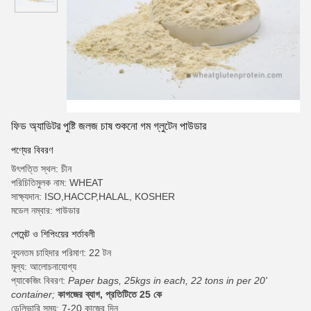
ফিড অ্যাডিটর পুষ্টি জলজ চাষ শুকনো গম গ্লুটেন পাউডার
পণ্যের বিবরণ
উৎপত্তি স্থল: চীন
পরিচিতিমুলক নাম: WHEAT
সাক্ষ্যদান: ISO,HACCP,HALAL, KOSHER
মডেল নম্বার: পাউডার
পেমেন্ট ও শিপিংয়ের শর্তাবলী
ন্যূনতম চাহিদার পরিমাণ: 22 টন
মূল্য: আলোচনাযোগ্য
প্যাকেজিং বিবরণ:
Paper bags, 25kgs in each, 22 tons in per 20'
container;
কাগজের ব্যাগ, প্রতিটিতে 25 কে
ডেলিভারি সময়: 7-20 কাজের দিন