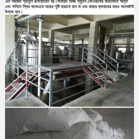
এটি সহজেই গ্রানুলে রূপান্তরিত হয়।পানীয়টি ভিজা গ্লুটেন নেটওয়ার্কের কাঠামোতে আবৃত
এবং পানিতে স্থির থাকেএতে মাছের পুষ্টি হারানো হবে না এবং মাছের ব্যবহারের হারও অনেকটাই
উন্নত হবে।