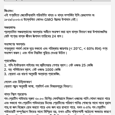
জিএমও:
এই পণ্যটিতে জেনেটিক্যালি পরিবর্তিত খাদ্য ও খাদ্য সম্পর্কিত ইসি রেগুলেশন নং
১৮২৯/২০০৩-এ উল্লেখিত কোনও GMO উত্সের উপাদান নেই।
সঞ্চয়কালঃ
প্রস্তাবিত সঞ্চয়স্থানের অবস্থার অধীনে সংরক্ষণ করা হলে বাল্ক বিতরণ করা উপাদানগুলির
মোট পণ্যের বাল্ক জীবন উত্পাদন তারিখের 24 মাস।
সংরক্ষণের অবস্থাঃ
গন্ধযুক্ত পদার্থ থেকে দূরে শুকনো এবং পরিষ্কার জায়গায় (< 20°C, < 60% RH) পণ্য
সংরক্ষণ করুন। এবং স্টক নিয়মিত ঘুরিয়ে দেওয়া উচিত।
প্যাকেজিংঃ
1. পলি-ইনটারনাল লাইনার সহ মাল্টিলেয়ার পেপার ব্যাগ। নেট ওজনঃ 25 কেজি
2. বড় পলিউভেন ব্যাগ. নেট ওজনঃ 1000 কেজি
3. ক্রেতা এর ধারণা অনুযায়ী অন্যান্য প্যাকেজিং.
লেবেল এবং চিহ্নিতকরণ
ক্রেতা পছন্দ অনুযায়ী ভাষা, প্যাটার্ন এবং বিষয়বস্তুর বিবরণ।
খাদ্য শিল্পে প্রয়োগঃ
গম প্রোটিন পাউডার দ্রুত ৩০-৮০ ডিগ্রি সেলসিয়াসে দ্বিগুণ ওজনের পানি শোষণ করতে পারে
এবং শুকনো গম প্রোটিন পাউডারের ডিমের প্রোটিনের পরিমাণ পানির শোষণের সাথে সাথে হ্রাস
পায়,যা জল বিচ্ছেদ রোধ করতে পারে এবং জল ধরে রাখতে পারে. যখন ৩-৪% গম প্রোটিন
পাউডারটি সম্পূর্ণরূপে ফিডের সাথে মিশ্রিত হয়, তখন এটির শক্তিশালী আঠালো ক্ষমতার কারণে