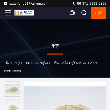
lixuanfeng01@aliyun.com
86-371-6383-5256
উদ্ধৃতি
পণ্য
বাড়ি
>
পণ্য
>
শুকনো গমের গ্লুটেন
>
ফিড অ্যাডিটর পুষ্টি জলজ চাষ শুকনো গম
গ্লুটেন পাউডার