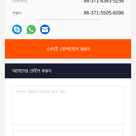
টেলিফোন:
86-371-6383-5256
ফ্যাক্স:
86-371-5505-6096
এখনই যোগাযোগ করুন
আমাদের মেইল করুন