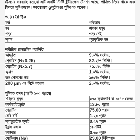
টেক্সচার সরবরাহ করে,যা এটি একটি নির্দিষ্ট ইন্টারফেস টেনশন আছে, পানিতে স্থির থাকে এবং
গিলতে সুবিধাজনক।
শুকনো
তাপ g
লুটেন
এর পুষ্টিগুণও অনেক।
পণ্যের বৈশিষ্ট্যঃ
ফর্ম
পাউডার
রঙ
হালকা হলুদ
গন্ধ
গন্ধ নেই
স্বাদ
প্রাকৃতিক গম
শারীরিক-রাসায়নিক পরামিতি
আর্দ্রতা
9.০% সর্বোচ্চ.
প্রোটিন (Nx6.25)
82.২% মিনিট।
প্রোটিন (Nx5.7)
75.০% মিনিট
অ্যাশ
1.০% সর্বোচ্চ.
জল শোষণের হার
১৫০% মিনিট।
200 μm এর সিটে শতাংশ
2.০% সর্বোচ্চ.
পুষ্টিগত তথ্য (প্রতি ১০০ গ্রামে)
শক্তির মূল্য
৩৭০ ক্যালোরি বা ১৫৪৮ কেজে
কার্বনহাইড্রেট
13.৮০ গ্রাম
প্রোটিন
75.00 গ্রাম
মোট চর্বি
1.২০ গ্রাম
স্যাচুরেটেড ফ্যাট
0.২৭ গ্রাম
ট্রান্স ফ্যাক
কোনটিই
ফাইবার
0.৬০ গ্রাম
সোডিয়াম (Na)
29.00 মিলিগ্রাম