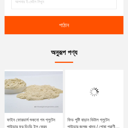
পাঠান
অনুরূপ পণ্য
ফাইন ফোরডার্স শুকনো গম গ্লুটেন
ফিড পুষ্টি বাড়ান ভিটাল গ্লুটেন
পাউডার ফর চিংড়ি ইল ক্রেব
পাউডার জলজ খাদ্য / পোষা প্রাণী