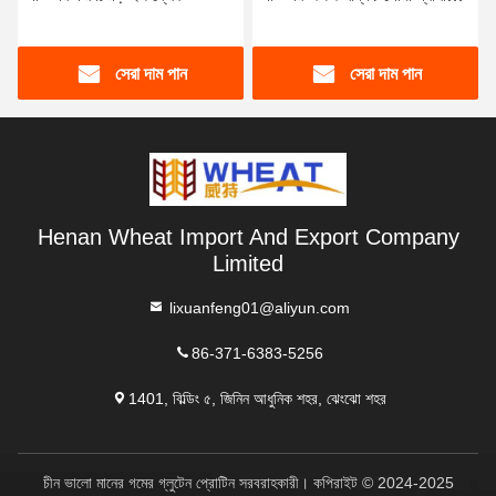
খাদ্য অ্যাপ্লিকেশন
সেরা দাম পান
সেরা দাম পান
Henan Wheat Import And Export Company
Limited
lixuanfeng01@aliyun.com
86-371-6383-5256
1401, বিল্ডিং ৫, জিনিন আধুনিক শহর, ঝেংঝো শহর
চীন ভালো মানের গমের গ্লুটেন প্রোটিন সরবরাহকারী। কপিরাইট © 2024-2025