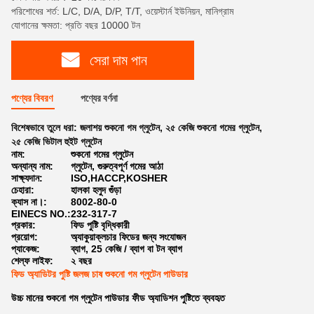
পরিশোধের শর্ত: L/C, D/A, D/P, T/T, ওয়েস্টার্ন ইউনিয়ন, মানিগ্রাম
যোগানের ক্ষমতা: প্রতি বছর 10000 টন
সেরা দাম পান
পণ্যের বিবরণ
পণ্যের বর্ণনা
বিশেষভাবে তুলে ধরা:
জলাশয় শুকনো গম গ্লুটেন
,
২৫ কেজি শুকনো গমের গ্লুটেন
,
২৫ কেজি ভিটাল হুইট গ্লুটেন
নাম:
শুকনো গমের গ্লুটেন
অন্যান্য নাম:
গ্লুটেন, গুরুত্বপূর্ণ গমের আঠা
সাক্ষ্যদান:
ISO,HACCP,KOSHER
চেহারা:
হালকা হলুদ গুঁড়া
ক্যাস না।:
8002-80-0
EINECS NO.:
232-317-7
প্রকার:
ফিড পুষ্টি বৃদ্ধিকারী
প্রয়োগ:
অ্যাকুয়াক্লচার ফিডের জন্য সংযোজন
প্যাকেজ:
ব্যাগ, 25 কেজি / ব্যাগ বা টন ব্যাগ
শেল্ফ লাইফ:
২ বছর
ফিড অ্যাডিটর পুষ্টি জলজ চাষ শুকনো গম গ্লুটেন পাউডার
উচ্চ মানের শুকনো গম গ্লুটেন পাউডার ফীড অ্যাডিশন পুষ্টিতে ব্যবহৃত