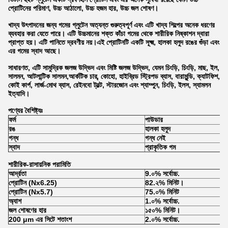
প্রোটিনের পরিমাণ, উচ্চ আঠালো, উচ্চ হজম হার, উচ্চ জল শোষণ।
খাদ্য উৎপাদনের জন্য গমের গ্লুটেন অত্যন্ত গুরুত্বপূর্ণ এবং এটি খাদ্য শিল্পের অনেক ধরণের
ব্যবহার করা যেতে পারে। এটি উচ্চমানের শক্ত কাঁচা গমের থেকে শারীরিক নিষ্কাশন দ্বারা
প্রাপ্ত হয়। এটি পানিতে দ্রবণীয় নয়।এই প্রোটিনটি একটি সূক্ষ্ম, হালকা হলুদ রঙের গুঁড়া এবং
এর গমের স্বাদ আছে।
সাধারণত, এটি সামুদ্রিক জলজ উদ্ভিদ এবং মিষ্টি জলজ উদ্ভিদ, যেমন চিংড়ি, চিংড়ি, মাছ, ইল,
সালমন, আটলান্টিক সালমন,আর্কটিক চার্, কোহো, হাইব্রিড স্ট্রিপড ব্যাস, বারামুন্ডি, ক্যাটফিশ,
কোই কার্প, লার্জ-মোথ ব্যাস, রেইনবো ট্রল্ট, স্টারজোন এবং শ্যাম্পুন, চিংড়ি, ইলস, স্যামলন
ইত্যাদি।
পণ্যের বৈশিষ্ট্যঃ
ফর্ম
পাউডার
রঙ
হালকা হলুদ
গন্ধ
গন্ধ নেই
স্বাদ
প্রাকৃতিক গম
শারীরিক-রাসায়নিক পরামিতি
আর্দ্রতা
9.০% সর্বোচ্চ.
প্রোটিন (Nx6.25)
82.২% মিনিট।
প্রোটিন (Nx5.7)
75.০% মিনিট
অ্যাশ
1.০% সর্বোচ্চ.
জল শোষণের হার
১৫০% মিনিট।
200 μm এর সিটে শতাংশ
2.০% সর্বোচ্চ.