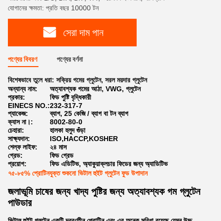
যোগানের ক্ষমতা: প্রতি বছর 10000 টন
সেরা দাম পান
পণ্যের বিবরণ
পণ্যের বর্ণনা
বিশেষভাবে তুলে ধরা:
সক্রিয় গমের গ্লুটেন
,
সরল ময়দার গ্লুটেন
অন্যান্য নাম:
অত্যাবশ্যক গমের আঠা, VWG, গ্লুটেন
প্রকার:
ফিড পুষ্টি বৃদ্ধিকারী
EINECS NO.:
232-317-7
প্যাকেজ:
ব্যাগ, 25 কেজি / ব্যাগ বা টন ব্যাগ
ক্যাস না।:
8002-80-0
চেহারা:
হালকা হলুদ গুঁড়া
সাক্ষ্যদান:
ISO,HACCP,KOSHER
শেল্ফ লাইফ:
২৪ মাস
গ্রেড:
ফিড গ্রেড
প্রয়োগ:
ফিড এডিটিভ, অ্যাকুয়াক্লচার ফিডের জন্য অ্যাডিটিভ
৭৫-৮৫% প্রোটিনযুক্ত শুকনো ভিটাল হুইট গ্লুটেন ফুড উপাদান
জলাভূমি চাষের জন্য খাদ্য পুষ্টির জন্য অত্যাবশ্যক গম গ্লুটেন
পাউডার
ভিটাল হুইট গ্লুটেন একটি দ্রবণহীন প্রোটিন এবং এর অনেক সুবিধা রয়েছে যেমন উচ্চ