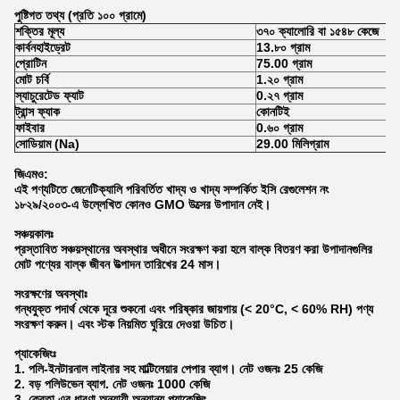
পুষ্টিগত তথ্য (প্রতি ১০০ গ্রামে)
শক্তির মূল্য
৩৭০ ক্যালোরি বা ১৫৪৮ কেজে
কার্বনহাইড্রেট
13.৮০ গ্রাম
প্রোটিন
75.00 গ্রাম
মোট চর্বি
1.২০ গ্রাম
স্যাচুরেটেড ফ্যাট
0.২৭ গ্রাম
ট্রান্স ফ্যাক
কোনটিই
ফাইবার
0.৬০ গ্রাম
সোডিয়াম (Na)
29.00 মিলিগ্রাম
জিএমও:
এই পণ্যটিতে জেনেটিক্যালি পরিবর্তিত খাদ্য ও খাদ্য সম্পর্কিত ইসি রেগুলেশন নং
১৮২৯/২০০৩-এ উল্লেখিত কোনও GMO উত্সের উপাদান নেই।
সঞ্চয়কালঃ
প্রস্তাবিত সঞ্চয়স্থানের অবস্থার অধীনে সংরক্ষণ করা হলে বাল্ক বিতরণ করা উপাদানগুলির
মোট পণ্যের বাল্ক জীবন উত্পাদন তারিখের 24 মাস।
সংরক্ষণের অবস্থাঃ
গন্ধযুক্ত পদার্থ থেকে দূরে শুকনো এবং পরিষ্কার জায়গায় (< 20°C, < 60% RH) পণ্য
সংরক্ষণ করুন। এবং স্টক নিয়মিত ঘুরিয়ে দেওয়া উচিত।
প্যাকেজিংঃ
1. পলি-ইনটারনাল লাইনার সহ মাল্টিলেয়ার পেপার ব্যাগ। নেট ওজনঃ 25 কেজি
2. বড় পলিউভেন ব্যাগ. নেট ওজনঃ 1000 কেজি
3. ক্রেতা এর ধারণা অনুযায়ী অন্যান্য প্যাকেজিং.