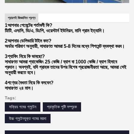
প্রায়শই জিজ্ঞাসিত প্রশ্ন
1আপনার পেমেন্টের শর্তাবলী কি?
টি/টি, এল/সি, ডি/এ, ডি/পি, ওয়েস্টার্ন ইউনিয়ন, মানি গ্রাম ইত্যাদি।
2আপনার ডেলিভারি টাইম কত?
অর্ডার পরিমাণ অনুযায়ী, সাধারণত আমরা 5-8 দিনের মধ্যে শিপমেন্ট ব্যবস্থা করব।
3প্যাকিং নিয়ে কি ভাবছো?
সাধারণত আমরা প্যাকেজিং 25 কেজি / ব্যাগ বা 1000 কেজি / ব্যাগ হিসাবে
প্রদান। অবশ্যই, যদি গ্রাহক তাদের উপর বিশেষ প্রয়োজনীয়তা আছে, আমরা সেই
অনুযায়ী করতে হবে।
4পণ্যের বৈধতা নিয়ে কি বলবেন?
সাধারণত ২৪ মাস।
Tags:
সক্রিয় গমের গ্লুটেন
প্রাকৃতিক পুষ্টি সম্পূরক
উচ্চ গ্লুটেনযুক্ত গমের ময়দা