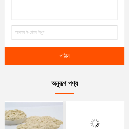
পাঠান
অনুরূপ পণ্য