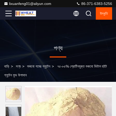
lixuanfeng01@aliyun.com
86-371-6383-5256
উদ্ধৃতি
পণ্য
বাড়ি
>
পণ্য
>
শুকনো গমের গ্লুটেন
>
৭৫-৮৫% প্রোটিনযুক্ত শুকনো ভিটাল হুইট
গ্লুটেন ফুড উপাদান