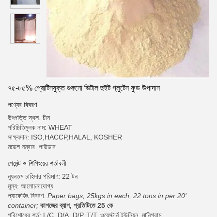
৭৫-৮৫% প্রোটিনযুক্ত শুকনো ভিটাল হুইট গ্লুটেন ফুড উপাদান
পণ্যের বিবরণ
উৎপত্তি স্থল: চীন
পরিচিতিমুলক নাম: WHEAT
সাক্ষ্যদান: ISO,HACCP,HALAL, KOSHER
মডেল নম্বার: পাউডার
পেমেন্ট ও শিপিংয়ের শর্তাবলী
ন্যূনতম চাহিদার পরিমাণ: 22 টন
মূল্য: আলোচনাযোগ্য
প্যাকেজিং বিবরণ:
Paper bags, 25kgs in each, 22 tons in per 20'
container;
কাগজের ব্যাগ, প্রতিটিতে 25 কে
পরিশোধের শর্ত: L/C, D/A, D/P, T/T, ওয়েস্টার্ন ইউনিয়ন, মানিগ্রাম