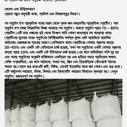
লেবেল এবং চিহ্নিতকরণ
ক্রেতা পছন্দ অনুযায়ী ভাষা, প্যাটার্ন এবং বিষয়বস্তুর বিবরণ।
গম গ্লুটেন হ'ল প্রাকৃতিক গমের ময়দা থেকে পৃথক জল-অদ্রবণীয় প্রাকৃতিক প্রোটিন। গাম
গ্লুটেন হ'ল তাজা নিষ্কাশিত ভিজা আকারে গম গ্লুটেন। শুকনো গ্লুটেন প্রায় 70 ∼ 85%
প্রোটিন।এটি তার ওজনের দুই থেকে তিনগুণ পানি শোষণ করেপ্রায় সব অন্যান্য খাদ্য
প্রোটিনের তুলনায় গমের গ্লুটেনের বৈশিষ্ট্যগুলির পার্থক্য মূলত মোট অ্যামিনো অ্যাসিড
কাঠামোর মেরুকরণের স্তরের কারণে।বেশিরভাগ খাদ্য প্রোটিনের পোলার গ্রুপের মাত্রা
30~45% এবং একটি নেট নেতিবাচক চার্জ রয়েছে, যখন গম গ্লুটেনের একটি পোলার গ্রুপের
মাত্রা প্রায় 10% এবং একটি নেট ইতিবাচক চার্জ রয়েছে।এর ফলে অতিরিক্ত পানি দূর হয়
এবং গমের গ্লুটেনের অণুগুলি ঘনিষ্ঠভাবে একত্রিত হয় এবং ছড়িয়ে পড়ার প্রতিরোধ ক্ষমতা.
বেকিং পণ্যগুলিতে, এর ফলে আঠালো, সংহত ভর, ফিল্ম এবং ত্রিমাত্রিক নেটওয়ার্ক গঠনের
ক্ষমতা হয়।গ্যাস ধরে রাখাএটি রুটি, পিষ্টক, ডোনাট ইত্যাদির সাথে জল শোষণ এবং ধরে রাখা।
এটি ফর্মুলেশন সহায়তা, বাঁধক, ফিলার এবং ট্যাবলেটিং সহায়তা হিসাবেও ব্যবহৃত হয়। দেখুন
গ্লুটেন; গুরুত্বপূর্ণ গম গ্লুটেন।