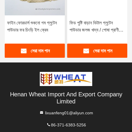
ফাইন ফোরডার্স শুকনো গম গ্লুটেন
ফিড পুষ্টি বাড়ান ভিটাল গ্লুটেন
পাউডার ফর চিংড়ি ইল ক্রেব
পাউডার জলজ খাদ্য / পোষা প্রাণী
খাদ্য অ্যাপ্লিকেশন
সেরা দাম পান
সেরা দাম পান
Henan Wheat Import And Export Company
Limited
lixuanfeng01@aliyun.com
86-371-6383-5256