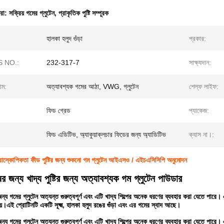
ধরা:
সক্রিয় গমের গ্লুটেন
,
প্রাকৃতিক পুষ্টি সম্পূরক
হালকা হলুদ গুঁড়া
প্রকার:
 NO.:
232-317-7
সাক্ষ্যদান:
াম:
অত্যাবশ্যক গমের আঠা, VWG, গ্লুটেন
শেল্ফ লাইফ:
ফিড গ্রেড
প্যাকেজ:
ফিড এডিটিভ, অ্যাকুয়াক্লচার ফিডের জন্য অ্যাডিটিভ
ক্যাস না।:
রোস্কোপিকতা ফীড পুষ্টির জন্য শুকনো গম গ্লুটেন আইএসও / এইচএসিসিপি অনুমোদন
ের জন্য খাদ্য পুষ্টির জন্য অত্যাবশ্যক গম গ্লুটেন পাউডার
ন্য গমের গ্লুটেন অত্যন্ত গুরুত্বপূর্ণ এবং এটি খাদ্য শিল্পের অনেক ধরণের ব্যবহার করা যেতে পারে। 
নয়।এই প্রোটিনটি একটি সূক্ষ্ম, হালকা হলুদ রঙের গুঁড়া এবং এর গমের স্বাদ আছে।
ন্য গমের গ্লুটেন অত্যন্ত গুরুত্বপূর্ণ এবং এটি খাদ্য শিল্পের অনেক ধরণের ব্যবহার করা যেতে পারে। 