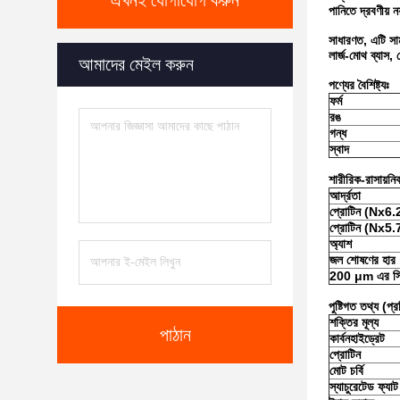
এখনই যোগাযোগ করুন
পানিতে দ্রবণীয় 
সাধারণত, এটি সাম
লার্জ-মোথ ব্যাস, 
আমাদের মেইল করুন
পণ্যের বৈশিষ্ট্যঃ
ফর্ম
রঙ
গন্ধ
স্বাদ
শারীরিক-রাসায়নি
আর্দ্রতা
প্রোটিন (Nx6.
প্রোটিন (Nx5.
অ্যাশ
জল শোষণের হার
200 μm এর সি
পুষ্টিগত তথ্য (প্
শক্তির মূল্য
পাঠান
কার্বনহাইড্রেট
প্রোটিন
মোট চর্বি
স্যাচুরেটেড ফ্যাট