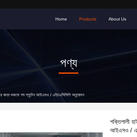
Home
Products
About Us
পণ্য
্টির জন্য শুকনো গম গ্লুটেন আইএসও / এইচএসিসিপি অনুমোদন
শক্তিশালী হা
আইএসও / এই