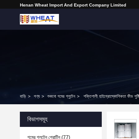
Henan Wheat Import And Export Company Limited
বাড়ি
>
পণ্য
>
শুকনো গমের গ্লুটেন
>
শক্তিশালী হাইগ্রোস্কোপিকতা ফীড পুষ
বিভাগসমূহ
গমের গ্লুটেন প্রোটিন
(77)