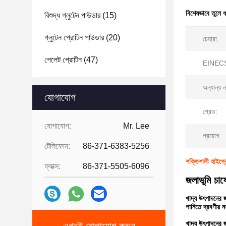
বিশেষভাবে তুলে 
বিশুদ্ধ গ্লুটেন পাউডার
(15)
গ্লুটেন প্রোটিন পাউডার
(20)
চেহারা:
পেলেট প্রোটিন
(47)
EINECS
অন্যান্য ন
যোগাযোগ
গ্রেড:
যোগাযোগ:
Mr. Lee
প্রয়োগ:
টেলিফোন:
86-371-6383-5256
শক্তিশালী হাইগ্
ফ্যাক্স:
86-371-5505-6096
জলাভূমি চাষ
খাদ্য উৎপাদনের জ
পানিতে দ্রবণীয় 
খাদ্য উৎপাদনের জ