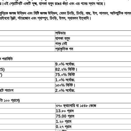
নয়।এই প্রোটিনটি একটি সূক্ষ্ম, হালকা হলুদ রঙের গুঁড়া এবং এর গমের স্বাদ আছে।
ুদ্রিক জলজ উদ্ভিদ এবং মিষ্টি জলজ উদ্ভিদ, যেমন চিংড়ি, চিংড়ি, মাছ, ইল, সালমন, আটলান্টিক সালমন,আ
রেইনবো ট্রল্ট, স্টারজোন এবং শ্যাম্পুন, চিংড়ি, ইলস, স্যামলন ইত্যাদি।
পাউডার
হালকা হলুদ
গন্ধ নেই
প্রাকৃতিক গম
ক পরামিতি
9.০% সর্বোচ্চ.
25)
82.২% মিনিট।
7)
75.০% মিনিট
1.০% সর্বোচ্চ.
১৫০% মিনিট।
টে শতাংশ
2.০% সর্বোচ্চ.
রতি ১০০ গ্রামে)
৩৭০ ক্যালোরি বা ১৫৪৮ কেজে
13.৮০ গ্রাম
75.00 গ্রাম
1.২০ গ্রাম
0.২৭ গ্রাম