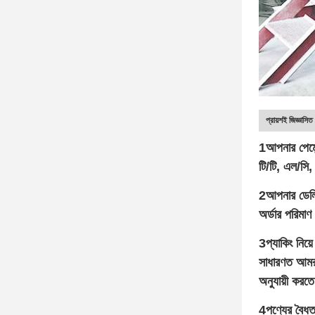
প্রায়শই জিজ্ঞাসিত 
1আপনার পেমেন্
টি/টি, এল/সি, 
2আপনার ডেল
অর্ডার পরিমাণ
3প্যাকিং নিয
সাধারণত আমরা
অনুযায়ী করত
4পণ্যের বৈধত