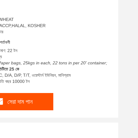
ম: WHEAT
SO,HACCP,HALAL, KOSHER
ডার
শর্তাবলী
রিমাণ: 22 টন
্য
Paper bags, 25kgs in each, 22 tons in per 20' container;
তিটিতে 25 কে
, D/A, D/P, T/T, ওয়েস্টার্ন ইউনিয়ন, মানিগ্রাম
প্রতি বছর 10000 টন
সেরা দাম পান