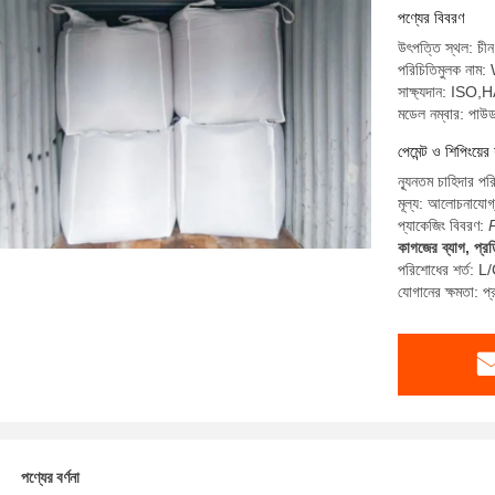
পণ্যের বিবরণ
উৎপত্তি স্থল: চীন
পরিচিতিমুলক না
সাক্ষ্যদান: I
মডেল নম্বার: পাউ
পেমেন্ট ও শিপিংয়ের 
ন্যূনতম চাহিদার প
মূল্য: আলোচনাযোগ
প্যাকেজিং বিবরণ:
কাগজের ব্যাগ, প্র
পরিশোধের শর্ত: L/C
যোগানের ক্ষমতা: 
পণ্যের বর্ণনা