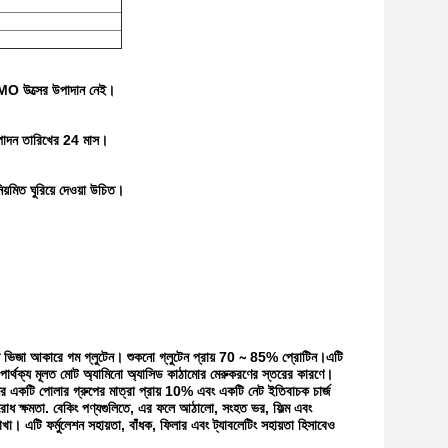
GMO উত্সের উপাদান নেই।
ত্পাদন তারিখের 24 মাস।
়মিত ঘুরিয়ে দেওয়া উচিত।
াশিত ভিজা আকারে গম গ্লুটেন। শুকনো গ্লুটেন প্রায় 70 ∼ 85% প্রোটিন।এটি
ির পার্থক্য মূলত মোট অ্যামিনো অ্যাসিড কাঠামোর মেরুকরণের স্তরের কারণে।
র একটি পোলার গ্রুপের মাত্রা প্রায় 10% এবং একটি নেট ইতিবাচক চার্জ
তিরোধ ক্ষমতা. বেকিং পণ্যগুলিতে, এর ফলে আঠালো, সংহত ভর, ফিল্ম এবং
খা। এটি ফর্মুলেশন সহায়তা, বাঁধক, ফিলার এবং ট্যাবলেটিং সহায়তা হিসাবেও