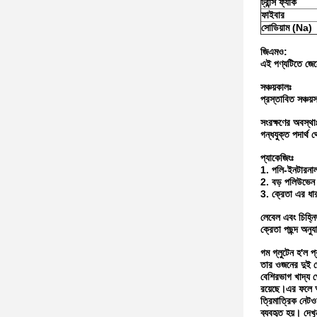
ট্রান্স ফ্যাক
ফাইবার
সোডিয়াম (Na)
জিএমও:
এই পণ্যটিতে জেন
সঞ্চয়কালঃ
প্রস্তাবিত সঞ্চয
সংরক্ষণের অবস্থা
গন্ধযুক্ত পদার্
প্যাকেজিংঃ
1. পলি-ইনটারনাল
2. বড় পলিউভেন
3. ক্রেতা এর ধারণ
লেবেল এবং চিহ্ন
ক্রেতা পছন্দ অনুয
গম গ্লুটেন হ'ল 
তার ওজনের দুই থে
বেশিরভাগ খাদ্য 
রয়েছে।এর ফলে অত
ত্রিমাত্রিক নেটও
ব্যবহৃত হয়। দেখুন