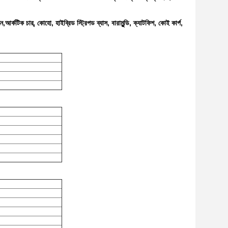
র্কটিক চার্, কোহো, হাইব্রিড স্ট্রিপড ব্যাস, বারামুন্ডি, ক্যাটফিশ, কোই কার্প,