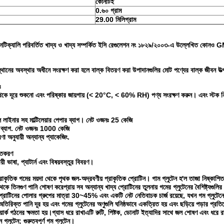
কোনটিই
0.৬০ গ্রাম
29.00 মিলিগ্রাম
েটিক্যালি পরিবর্তিত খাদ্য ও খাদ্য সম্পর্কিত ইসি রেগুলেশন নং ১৮২৯/২০০৩-এ উল্লেখিত কোনও 
়স্থানের অবস্থার অধীনে সংরক্ষণ করা হলে বাল্ক বিতরণ করা উপাদানগুলির মোট পণ্যের বাল্ক জীবন উ
ঃ
থ থেকে দূরে শুকনো এবং পরিষ্কার জায়গায় (< 20°C, < 60% RH) পণ্য সংরক্ষণ করুন। এবং স্টক নিয
 লাইনার সহ মাল্টিলেয়ার পেপার ব্যাগ। নেট ওজনঃ 25 কেজি
 ব্যাগ. নেট ওজনঃ 1000 কেজি
া অনুযায়ী অন্যান্য প্যাকেজিং.
িতকরণ
ায়ী ভাষা, প্যাটার্ন এবং বিষয়বস্তুর বিবরণ।
প্রাকৃতিক গমের ময়দা থেকে পৃথক জল-অদ্রবণীয় প্রাকৃতিক প্রোটিন। গাম গ্লুটেন হ'ল তাজা নিষ্ক
কে তিনগুণ পানি শোষণ করেপ্রায় সব অন্যান্য খাদ্য প্রোটিনের তুলনায় গমের গ্লুটেনের বৈশিষ্ট্যগুল
প্রোটিনের পোলার গ্রুপের মাত্রা 30~45% এবং একটি নেট নেতিবাচক চার্জ রয়েছে, যখন গম গ্লুটেনে
িরিক্ত পানি দূর হয় এবং গমের গ্লুটেনের অণুগুলি ঘনিষ্ঠভাবে একত্রিত হয় এবং ছড়িয়ে পড়ার প্র
য়ার্ক গঠনের ক্ষমতা হয়।গ্যাস ধরে রাখাএটি রুটি, পিষ্টক, ডোনাট ইত্যাদির সাথে জল শোষণ এবং ধরে রা
 গ্লুটেন; গুরুত্বপূর্ণ গম গ্লুটেন।