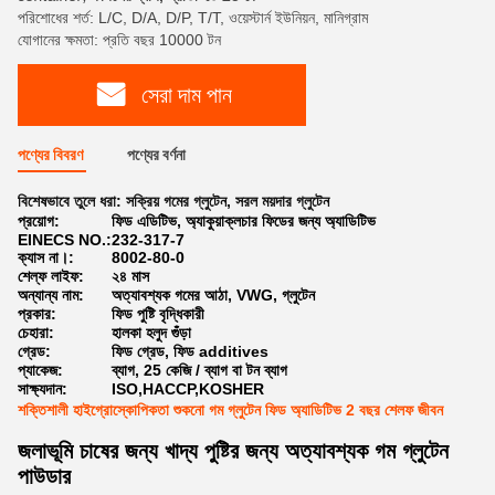
পরিশোধের শর্ত: L/C, D/A, D/P, T/T, ওয়েস্টার্ন ইউনিয়ন, মানিগ্রাম
যোগানের ক্ষমতা: প্রতি বছর 10000 টন
সেরা দাম পান
পণ্যের বিবরণ
পণ্যের বর্ণনা
বিশেষভাবে তুলে ধরা:
সক্রিয় গমের গ্লুটেন
,
সরল ময়দার গ্লুটেন
প্রয়োগ:
ফিড এডিটিভ, অ্যাকুয়াক্লচার ফিডের জন্য অ্যাডিটিভ
EINECS NO.:
232-317-7
ক্যাস না।:
8002-80-0
শেল্ফ লাইফ:
২৪ মাস
অন্যান্য নাম:
অত্যাবশ্যক গমের আঠা, VWG, গ্লুটেন
প্রকার:
ফিড পুষ্টি বৃদ্ধিকারী
চেহারা:
হালকা হলুদ গুঁড়া
গ্রেড:
ফিড গ্রেড, ফিড additives
প্যাকেজ:
ব্যাগ, 25 কেজি / ব্যাগ বা টন ব্যাগ
সাক্ষ্যদান:
ISO,HACCP,KOSHER
শক্তিশালী হাইগ্রোস্কোপিকতা শুকনো গম গ্লুটেন ফিড অ্যাডিটিভ 2 বছর শেলফ জীবন
জলাভূমি চাষের জন্য খাদ্য পুষ্টির জন্য অত্যাবশ্যক গম গ্লুটেন
পাউডার