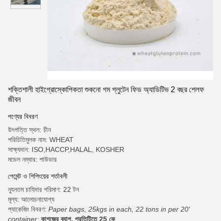
শক্তিশালী হাইগ্রোস্কোপিকতা শুকনো গম গ্লুটেন ফিড অ্যাডিটিভ 2 বছর শেলফ
জীবন
পণ্যের বিবরণ
উৎপত্তি স্থল: চীন
পরিচিতিমুলক নাম: WHEAT
সাক্ষ্যদান: ISO,HACCP,HALAL, KOSHER
মডেল নম্বার: পাউডার
পেমেন্ট ও শিপিংয়ের শর্তাবলী
ন্যূনতম চাহিদার পরিমাণ: 22 টন
মূল্য: আলোচনাযোগ্য
প্যাকেজিং বিবরণ:
Paper bags, 25kgs in each, 22 tons in per 20'
container;
কাগজের ব্যাগ, প্রতিটিতে 25 কে