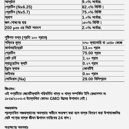
আর্দ্রতা
9.০% সর্বোচ্চ.
প্রোটিন (Nx6.25)
82.২% মিনিট।
প্রোটিন (Nx5.7)
75.০% মিনিট
অ্যাশ
1.০% সর্বোচ্চ.
জল শোষণের হার
১৫০% মিনিট।
200 μm এর সিটে শতাংশ
2.০% সর্বোচ্চ.
পুষ্টিগত তথ্য (প্রতি ১০০ গ্রামে)
শক্তির মূল্য
৩৭০ ক্যালোরি বা ১৫৪৮ কেজে
কার্বনহাইড্রেট
13.৮০ গ্রাম
প্রোটিন
75.00 গ্রাম
মোট চর্বি
1.২০ গ্রাম
স্যাচুরেটেড ফ্যাট
0.২৭ গ্রাম
ট্রান্স ফ্যাক
কোনটিই
ফাইবার
0.৬০ গ্রাম
সোডিয়াম (Na)
29.00 মিলিগ্রাম
জিএমও:
এই পণ্যটিতে জেনেটিক্যালি পরিবর্তিত খাদ্য ও খাদ্য সম্পর্কিত ইসি রেগুলেশন নং
১৮২৯/২০০৩-এ উল্লেখিত কোনও GMO উত্সের উপাদান নেই।
সঞ্চয়কালঃ
প্রস্তাবিত সঞ্চয়স্থানের অবস্থার অধীনে সংরক্ষণ করা হলে বাল্ক বিতরণ করা উপাদানগুলির
মোট পণ্যের বাল্ক জীবন উত্পাদন তারিখের 24 মাস।
সংরক্ষণের অবস্থাঃ