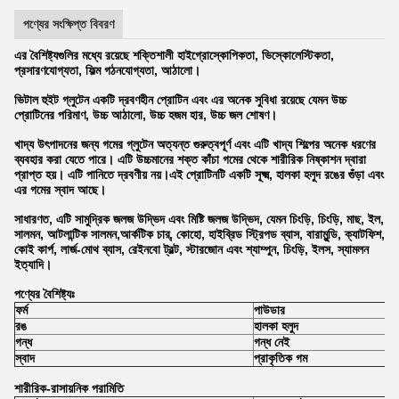
পণ্যের সংক্ষিপ্ত বিবরণ
এর বৈশিষ্ট্যগুলির মধ্যে রয়েছে শক্তিশালী হাইগ্রোস্কোপিকতা, ভিস্কোলেস্টিকতা,
প্রসারণযোগ্যতা, ফিল্ম গঠনযোগ্যতা, আঠালো।
ভিটাল হুইট গ্লুটেন একটি দ্রবণহীন প্রোটিন এবং এর অনেক সুবিধা রয়েছে যেমন উচ্চ
প্রোটিনের পরিমাণ, উচ্চ আঠালো, উচ্চ হজম হার, উচ্চ জল শোষণ।
খাদ্য উৎপাদনের জন্য গমের গ্লুটেন অত্যন্ত গুরুত্বপূর্ণ এবং এটি খাদ্য শিল্পের অনেক ধরণের
ব্যবহার করা যেতে পারে। এটি উচ্চমানের শক্ত কাঁচা গমের থেকে শারীরিক নিষ্কাশন দ্বারা
প্রাপ্ত হয়। এটি পানিতে দ্রবণীয় নয়।এই প্রোটিনটি একটি সূক্ষ্ম, হালকা হলুদ রঙের গুঁড়া এবং
এর গমের স্বাদ আছে।
সাধারণত, এটি সামুদ্রিক জলজ উদ্ভিদ এবং মিষ্টি জলজ উদ্ভিদ, যেমন চিংড়ি, চিংড়ি, মাছ, ইল,
সালমন, আটলান্টিক সালমন,আর্কটিক চার্, কোহো, হাইব্রিড স্ট্রিপড ব্যাস, বারামুন্ডি, ক্যাটফিশ,
কোই কার্প, লার্জ-মোথ ব্যাস, রেইনবো ট্রল্ট, স্টারজোন এবং শ্যাম্পুন, চিংড়ি, ইলস, স্যামলন
ইত্যাদি।
পণ্যের বৈশিষ্ট্যঃ
ফর্ম
পাউডার
রঙ
হালকা হলুদ
গন্ধ
গন্ধ নেই
স্বাদ
প্রাকৃতিক গম
শারীরিক-রাসায়নিক পরামিতি