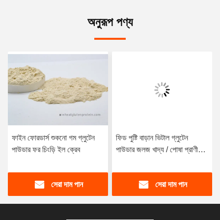
অনুরূপ পণ্য
ফাইন ফোরডার্স শুকনো গম গ্লুটেন
ফিড পুষ্টি বাড়ান ভিটাল গ্লুটেন
পাউডার ফর চিংড়ি ইল ক্রেব
পাউডার জলজ খাদ্য / পোষা প্রাণী
খাদ্য অ্যাপ্লিকেশন
সেরা দাম পান
সেরা দাম পান