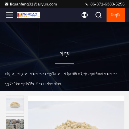
lixuanfeng01@aliyun.com
86-371-6383-5256
উদ্ধৃতি
পণ্য
বাড়ি
>
পণ্য
>
শুকনো গমের গ্লুটেন
>
শক্তিশালী হাইগ্রোস্কোপিকতা শুকনো গম
গ্লুটেন ফিড অ্যাডিটিভ 2 বছর শেলফ জীবন