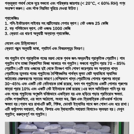
গন্ধযুক্ত পদার্থ থেকে দূরে শুকনো এবং পরিষ্কার জায়গায় (< 20°C, < 60% RH) পণ্য
সংরক্ষণ করুন। এবং স্টক নিয়মিত ঘুরিয়ে দেওয়া উচিত।
প্যাকেজিংঃ
1. পলি-ইনটারনাল লাইনার সহ মাল্টিলেয়ার পেপার ব্যাগ। নেট ওজনঃ 25 কেজি
2. বড় পলিউভেন ব্যাগ. নেট ওজনঃ 1000 কেজি
3. ক্রেতা এর ধারণা অনুযায়ী অন্যান্য প্যাকেজিং.
লেবেল এবং চিহ্নিতকরণ
ক্রেতা পছন্দ অনুযায়ী ভাষা, প্যাটার্ন এবং বিষয়বস্তুর বিবরণ।
গম গ্লুটেন হ'ল প্রাকৃতিক গমের ময়দা থেকে পৃথক জল-অদ্রবণীয় প্রাকৃতিক প্রোটিন। গাম
গ্লুটেন হ'ল তাজা নিষ্কাশিত ভিজা আকারে গম গ্লুটেন। শুকনো গ্লুটেন প্রায় 70 ∼ 85%
প্রোটিন।এটি তার ওজনের দুই থেকে তিনগুণ পানি শোষণ করেপ্রায় সব অন্যান্য খাদ্য
প্রোটিনের তুলনায় গমের গ্লুটেনের বৈশিষ্ট্যগুলির পার্থক্য মূলত মোট অ্যামিনো অ্যাসিড
কাঠামোর মেরুকরণের স্তরের কারণে।বেশিরভাগ খাদ্য প্রোটিনের পোলার গ্রুপের মাত্রা
30~45% এবং একটি নেট নেতিবাচক চার্জ রয়েছে, যখন গম গ্লুটেনের একটি পোলার গ্রুপের
মাত্রা প্রায় 10% এবং একটি নেট ইতিবাচক চার্জ রয়েছে।এর ফলে অতিরিক্ত পানি দূর হয়
এবং গমের গ্লুটেনের অণুগুলি ঘনিষ্ঠভাবে একত্রিত হয় এবং ছড়িয়ে পড়ার প্রতিরোধ ক্ষমতা.
বেকিং পণ্যগুলিতে, এর ফলে আঠালো, সংহত ভর, ফিল্ম এবং ত্রিমাত্রিক নেটওয়ার্ক গঠনের
ক্ষমতা হয়।গ্যাস ধরে রাখাএটি রুটি, পিষ্টক, ডোনাট ইত্যাদির সাথে জল শোষণ এবং ধরে রাখা।
এটি ফর্মুলেশন সহায়তা, বাঁধক, ফিলার এবং ট্যাবলেটিং সহায়তা হিসাবেও ব্যবহৃত হয়। দেখুন
গ্লুটেন; গুরুত্বপূর্ণ গম গ্লুটেন।