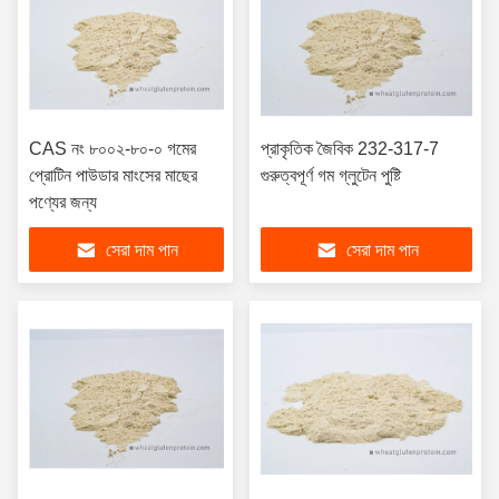
CAS নং ৮০০২-৮০-০ গমের
প্রাকৃতিক জৈবিক 232-317-7
প্রোটিন পাউডার মাংসের মাছের
গুরুত্বপূর্ণ গম গ্লুটেন পুষ্টি
পণ্যের জন্য
সেরা দাম পান
সেরা দাম পান