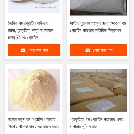
জৈবিক গম প্রোটিন পাউডার
মাস্টার নুডলস পণ্যের জন্য শুকনো গম
ময়দা,প্রাকৃতিক খাদ্য সংযোজন
প্রোটিন পাউডার শারীরিক নিষ্কাশন
জন্য 75% প্রোটিন
সেরা দাম পান
সেরা দাম পান
হালকা হলুদ গম প্রোটিন পাউডার
প্রাকৃতিক গম প্রোটিন পাউডার খাদ্য
পিজা / পাস্তা খাদ্য সংযোজন জন্য
উপাদান পুষ্টি বাড়ান