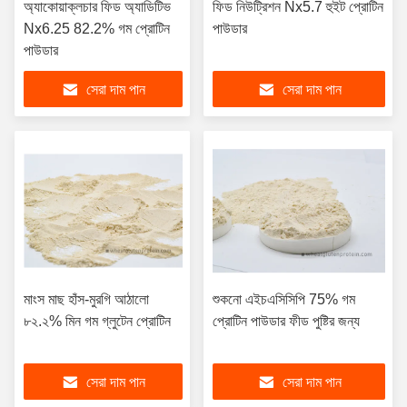
অ্যাকোয়াক্লচার ফিড অ্যাডিটিভ
ফিড নিউট্রিশন Nx5.7 হুইট প্রোটিন
Nx6.25 82.2% গম প্রোটিন
পাউডার
পাউডার
সেরা দাম পান
সেরা দাম পান
মাংস মাছ হাঁস-মুরগি আঠালো
শুকনো এইচএসিসিপি 75% গম
৮২.২% মিন গম গ্লুটেন প্রোটিন
প্রোটিন পাউডার ফীড পুষ্টির জন্য
সেরা দাম পান
সেরা দাম পান