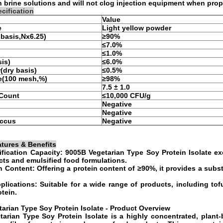
n brine solutions and will not clog injection equipment when proper
cification
Value
e
Light yellow powder
 basis,Nx6.25)
≥90%
≤7.0%
≤1.0%
is)
≤6.0%
(dry basis)
≤0.5%
ze(100 mesh,%)
≥98%
7.5 ± 1.0
 Count
≤10,000 CFU/g
Negative
Negative
occus
Negative
tures & Benefits
fication Capacity: 9005B Vegetarian Type Soy Protein Isolate exce
ts and emulsified food formulations.
n Content: Offering a protein content of ≥90%, it provides a subs
pplications: Suitable for a wide range of products, including tof
otein.
arian Type Soy Protein Isolate - Product Overview
arian Type Soy Protein Isolate is a highly concentrated, plant