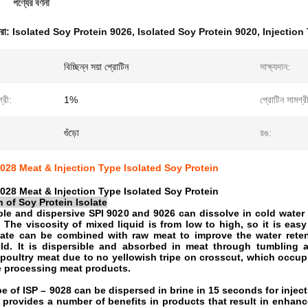
পণ্যের বর্ণনা
ধরা:
Isolated Soy Protein 9026
,
Isolated Soy Protein 9020
,
Injection
বিচ্ছিন্ন সয়া প্রোটিন
সাক্ষ্যদান:
্রী:
1%
প্রোটিন সামগ্র
গুঁড়ো
রঙ:
028 Meat & Injection Type Isolated Soy Protein
028 Meat & Injection Type Isolated Soy Protein
n of
Soy Protein Isolate
ble and dispersive SPI 9020 and 9026 can dissolve in cold water
 The viscosity of mixed liquid is from low to high, so it is easy
late can be combined with raw meat to improve the water retent
eld. It is dispersible and absorbed in meat through tumbling
 poultry meat due to no yellowish tripe on crosscut, which occu
e processing meat products.
e of ISP – 9028 can be dispersed in brine in 15 seconds for injec
t provides a number of benefits in products that result in enhanc