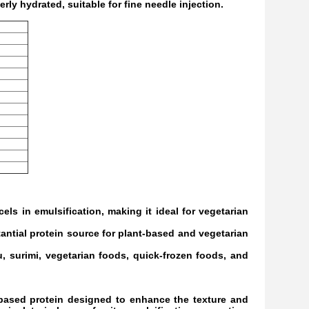
ly hydrated, suitable for fine needle injection.
ls in emulsification, making it ideal for vegetarian
tantial protein source for plant-based and vegetarian
u, surimi, vegetarian foods, quick-frozen foods, and
-based protein designed to enhance the texture and