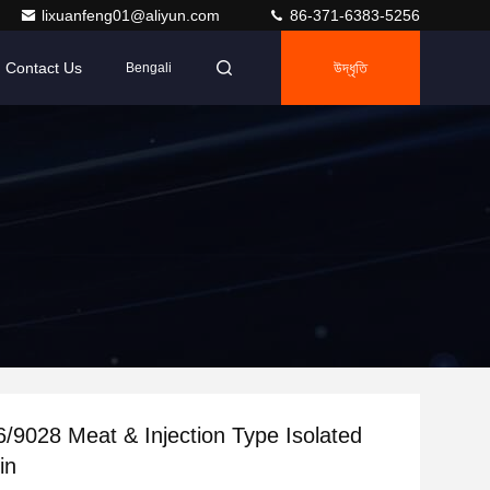
lixuanfeng01@aliyun.com
86-371-6383-5256
Contact Us
উদ্ধৃতি
Bengali
/9028 Meat & Injection Type Isolated
in