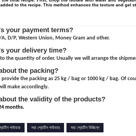
the total recipe. First, chop the isolate with water and vegetable
 added to the recipe. This method enhances the texture and gel st
's your payment terms?
D/A, D/P, Western Union, Money Gram and other.
's your delivery time?
to the quantity of order. Usually we will arrange the shipmen
about the packing?
 provide the packing as 25 kg / bag or 1000 kg / bag. Of co
ill make accordingly.
about the validity of the products?
24 months.
 প্রোটিন পাউডার
সয়া প্রোটিন পাউডার
সয়া প্রোটিন বিচ্ছিন্ন