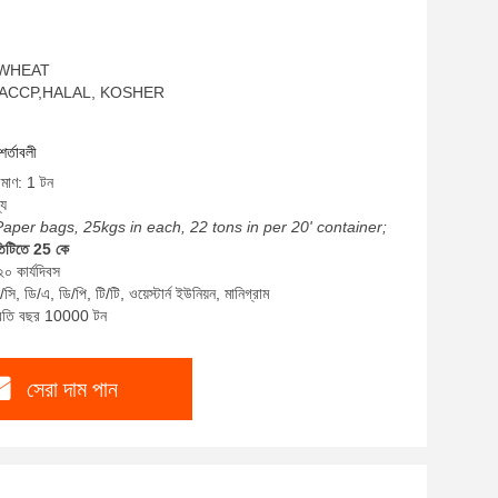
ম: WHEAT
SO,HACCP,HALAL, KOSHER
শর্তাবলী
িমাণ: 1 টন
্য
Paper bags, 25kgs in each, 22 tons in per 20' container;
তিটিতে 25 কে
২০ কার্যদিবস
ি, ডি/এ, ডি/পি, টি/টি, ওয়েস্টার্ন ইউনিয়ন, মানিগ্রাম
প্রতি বছর 10000 টন
সেরা দাম পান