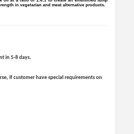
 oil at a ratio of 1:6:1 to create an emulsified lump
rength in vegetarian and meat alternative products.
t in 5-8 days.
urse, if customer have special requirements on