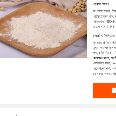
পণ্যের বিবরণ
উৎপত্তি স্থল: চীন
পরিচিতিমুলক না
সাক্ষ্যদান: I
মডেল নম্বার: গুঁড়ো
পেমেন্ট ও শিপিংয়ের 
ন্যূনতম চাহিদার পর
মূল্য: আলোচনাযোগ
প্যাকেজিং বিবরণ:
কাগজের ব্যাগ, প্র
ডেলিভারি সময়: ৭-
পরিশোধের শর্ত: এল/স
যোগানের ক্ষমতা: 