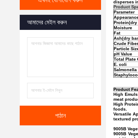
এখনই যোগাযোগ করুন
disperses i
Product Spe
Parameter
Appearanc
আমাদের মেইল করুন
Protein(dry
Moisture
Fat
Ash(dry bas
Crude Fiber
Particle Si
pH Value
Total Plate
E. coli
Salmonella
Staphyloc
Product Fea
High Emulsi
meat produc
High Protei
foods.
Versatile A
পাঠান
textured pr
9005B Veget
9005B Veget