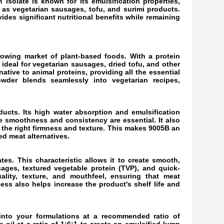
 isolate is known for its emulsification properties,
h as vegetarian sausages, tofu, and surimi products.
vides significant nutritional benefits while remaining
rowing market of plant-based foods. With a protein
 ideal for vegetarian sausages, dried tofu, and other
native to animal proteins, providing all the essential
owder blends seamlessly into vegetarian recipes,
ucts. Its high water absorption and emulsification
re smoothness and consistency are essential. It also
the right firmness and texture. This makes 9005B an
ed meat alternatives.
tes. This characteristic allows it to create smooth,
sages, textured vegetable protein (TVP), and quick-
lity, texture, and mouthfeel, ensuring that meat
ess also helps increase the product's shelf life and
 into your formulations at a recommended ratio of