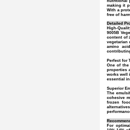
nutritional
making it p
With a prot
free of har
Detailed Pr
High-Qualit
9005B Veget
content of 
vegetarian 
amino acid
contributin
Perfect for
One of the 
properties 
works well 
essential i
Superior Em
The emulsif
cohesive mi
frozen foo
alternative
performanc
Recommende
For optima