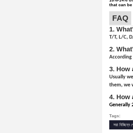
10%-14% of 
that can be
FAQ
1. What
T/T, L/C, 
2. What
According 
3. How 
Usually we
them, we w
4. How 
Generally 
Tags:
সয়া বিচ্ছিন্ন