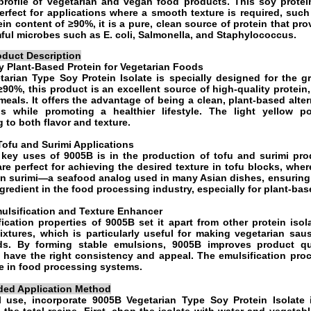
 profile of vegetarian and vegan food products. This soy protein
erfect for applications where a smooth texture is required, suc
ein content of ≥90%, it is a pure, clean source of protein that pro
mful microbes such as E. coli, Salmonella, and Staphylococcus.
oduct Description
y Plant-Based Protein for Vegetarian Foods
arian Type Soy Protein Isolate is specially designed for the g
≥90%, this product is an excellent source of high-quality protein,
meals. It offers the advantage of being a clean, plant-based alter
s while promoting a healthier lifestyle. The light yellow p
g to both flavor and texture.
 Tofu and Surimi Applications
key uses of 9005B is in the production of tofu and surimi prod
are perfect for achieving the desired texture in tofu blocks, whe
in surimi—a seafood analog used in many Asian dishes, ensuring 
ngredient in the food processing industry, especially for plant-bas
ulsification and Texture Enhancer
ication properties of 9005B set it apart from other protein isola
xtures, which is particularly useful for making vegetarian sau
ds. By forming stable emulsions, 9005B improves product qua
s have the right consistency and appeal. The emulsification proc
e in food processing systems.
d Application Method
l use, incorporate 9005B Vegetarian Type Soy Protein Isolate