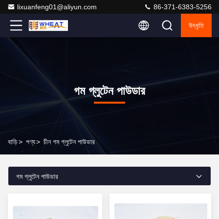
lixuanfeng01@aliyun.com
86-371-6383-5256
উদ্ধৃতি
গম গ্লুটেন পাউডার
বাড়ি
>
পণ্য
>
চীন গম গ্লুটেন পাউডার
গম গ্লুটেন পাউডার