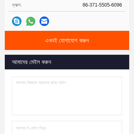
ফ্যাক্স:
86-371-5505-6096
এখনই যোগাযোগ করুন
আমাদের মেইল করুন