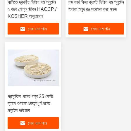
পানিতে দ্রবণীয় ভিটাল গম গ্লুটেন
কম কার্ব পিজা ক্রাস্ট ভিটাল গম গ্লুটেন
২ বছর শেল্ফ জীবন HACCP /
হালকা হলুদ রঙ সংরক্ষণ করা সহজ
KOSHER অনুমোদন
সেরা দাম পান
সেরা দাম পান
প্রাকৃতিক গমের গন্ধ 25 কেজি
ব্যাগে শুকনো গুরুত্বপূর্ণ গমের
গ্লুটেন পাউডার
সেরা দাম পান