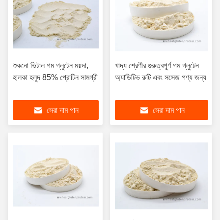
শুকনো ভিটাল গম গ্লুটেন ময়দা,
খাদ্য শ্রেণীর গুরুত্বপূর্ণ গম গ্লুটেন
হালকা হলুদ 85% প্রোটিন সামগ্রী
অ্যাডিটিভ রুটি এবং সসেজ পণ্য জন্য
সেরা দাম পান
সেরা দাম পান