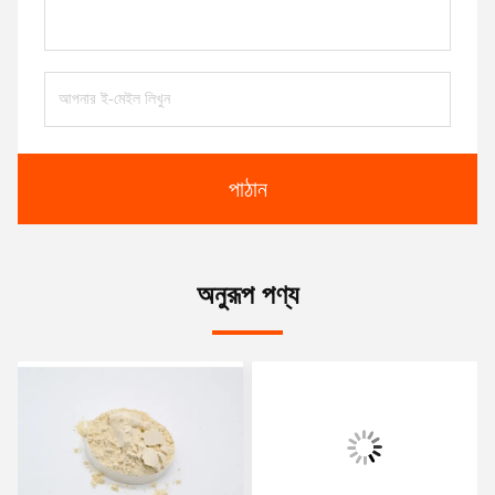
পাঠান
অনুরূপ পণ্য