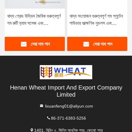
খাদ্য গ্রেড উদ্ভিদ জৈবিক গুরুত্বপূর্ণ
খাদ্য সংযোজন গুরুত্বপূর্ণ গম গ্লুটেন
গম রুটি হ্যাম সসেজ এবং
পাউডার তাত্ক্ষণিক নুডলস এবং
dumpling জন্য গ্লুটেন
স্প্যাগেটি
সেরা দাম পান
সেরা দাম পান
Henan Wheat Import And Export Company
Limited
lixuanfeng01@aliyun.com
86-371-6383-5256
1401, বিল্ডিং ৫, জিনিন আধুনিক শহর, ঝেংঝো শহর