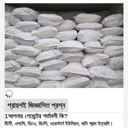
প্রায়শই জিজ্ঞাসিত প্রশ্ন
1আপনার পেমেন্টের শর্তাবলী কি?
টি/টি, এল/সি, ডি/এ, ডি/পি, ওয়েস্টার্ন ইউনিয়ন, মানি গ্রাম ইত্যাদি।