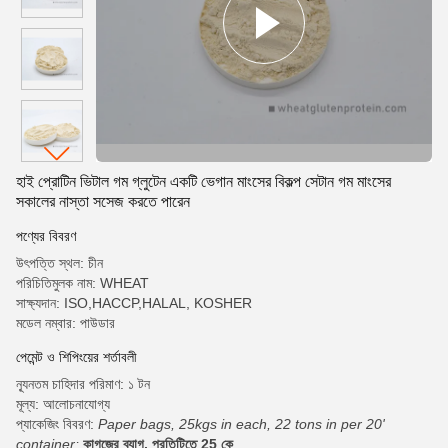
হাই প্রোটিন ভিটাল গম গ্লুটেন একটি ভেগান মাংসের বিকল্প সেটান গম মাংসের
সকালের নাস্তা সসেজ করতে পারেন
পণ্যের বিবরণ
উৎপত্তি স্থল: চীন
পরিচিতিমুলক নাম: WHEAT
সাক্ষ্যদান: ISO,HACCP,HALAL, KOSHER
মডেল নম্বার: পাউডার
পেমেন্ট ও শিপিংয়ের শর্তাবলী
ন্যূনতম চাহিদার পরিমাণ: ১ টন
মূল্য: আলোচনাযোগ্য
প্যাকেজিং বিবরণ:
Paper bags, 25kgs in each, 22 tons in per 20'
container;
কাগজের ব্যাগ, প্রতিটিতে 25 কে