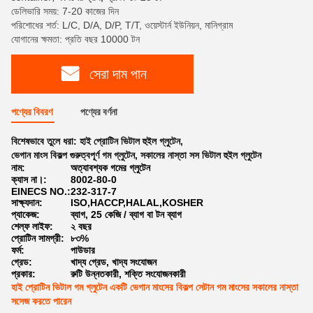
ডেলিভারি সময়: 7-20 কাজের দিন
পরিশোধের শর্ত: L/C, D/A, D/P, T/T, ওয়েস্টার্ন ইউনিয়ন, মানিগ্রাম
যোগানের ক্ষমতা: প্রতি বছর 10000 টন
সেরা দাম পান
পণ্যের বিবরণ
পণ্যের বর্ণনা
বিশেষভাবে তুলে ধরা:
হাই প্রোটিন ভিটাল হুইল গ্লুটেন
,
ভেগান মাংস বিকল্প গুরুত্বপূর্ণ গম গ্লুটেন
,
সকালের নাস্তা সস ভিটাল হুইল গ্লুটেন
নাম:
অত্যাবশ্যক গমের গ্লুটেন
ক্যাস না।:
8002-80-0
EINECS NO.:
232-317-7
সাক্ষ্যদান:
ISO,HACCP,HALAL,KOSHER
প্যাকেজ:
ব্যাগ, 25 কেজি / ব্যাগ বা টন ব্যাগ
শেল্ফ লাইফ:
২ বছর
প্রোটিন সামগ্রী:
৮৩%
ফর্ম:
পাউডার
গ্রেড:
খাদ্য গ্রেড, খাদ্য সংযোজন
প্রকার:
রুটি উন্নতকারী, শক্তি সংযোজনকারী
হাই প্রোটিন ভিটাল গম গ্লুটেন একটি ভেগান মাংসের বিকল্প সেটান গম মাংসের সকালের নাস্তা
সসেজ করতে পারেন