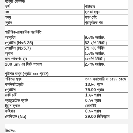
পণ্যের বৈশিষ্ট্যঃ
ফর্ম
পাউডার
রঙ
হালকা হলুদ
গন্ধ
গন্ধ নেই
স্বাদ
প্রাকৃতিক গম
শারীরিক-রাসায়নিক পরামিতি
আর্দ্রতা
9.০% সর্বোচ্চ.
প্রোটিন (Nx6.25)
82.২% মিনিট।
প্রোটিন (Nx5.7)
75.০% মিনিট
অ্যাশ
1.০% সর্বোচ্চ.
জল শোষণের হার
১৫০% মিনিট।
200 μm এর সিটে শতাংশ
2.০% সর্বোচ্চ.
পুষ্টিগত তথ্য (প্রতি ১০০ গ্রামে)
শক্তির মূল্য
৩৭০ ক্যালোরি বা ১৫৪৮ কেজে
কার্বনহাইড্রেট
13.৮০ গ্রাম
প্রোটিন
75.00 গ্রাম
মোট চর্বি
1.২০ গ্রাম
স্যাচুরেটেড ফ্যাট
0.২৭ গ্রাম
ট্রান্স ফ্যাক
কোনটিই
ফাইবার
0.৬০ গ্রাম
সোডিয়াম (Na)
29.00 মিলিগ্রাম
জিএমও: