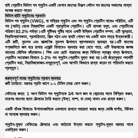
হাই প্রোটিন ভিটাল গম গ্লুটেন একটি ভেগান মাংসের বিকল্প সেটান গম মাংসের সকালের নাস্তা
সসেজ করতে পারেন
ভিটাল হুইট গ্লুটেনের প্রবর্তন
ভিটাল গম গ্লুটেন (VWG), যা সক্রিয় গ্লুটেন এবং গম গ্লুটেন প্রোটিন নামেও পরিচিত, এটি
গম (আটা) থেকে নিষ্কাশিত একটি প্রাকৃতিক প্রোটিন। এটি হালকা হলুদ, এবং প্রোটিনের
পরিমাণ 82.2% পর্যন্ত।এটি পুষ্টিকর পুষ্টির সাথে একটি উদ্ভিদ প্রোটিন সম্পদ. এটি সান্দ্রতা,
স্থিতিস্থাপকতা, প্রসারিততা, ফিল্ম গঠন এবং ফ্যাট শোষণ সহ একটি ভাল পাত্র উন্নতকারী।
এটি রুটি, নুডলস এবং তাত্ক্ষণিক নুডলস উত্পাদনে ব্যাপকভাবে ব্যবহৃত হয়।এটি মাংসের
পণ্যগুলিতে জল ধরে রাখার এজেন্ট হিসাবেও ব্যবহার করা যেতে পারে. এটি উচ্চমানের জলজ
খাদ্যের মৌলিক কাঁচামালও। শিশু এবং ছোট বাচ্চাদের জন্য বিভিন্ন স্বাস্থ্য খাদ্য উত্পাদনে,
প্রোটিন সংযোজন হিসাবে 1-2% গম গ্লুটেন প্রোটিন যুক্ত করা হয়।
এই গুঁড়োযুক্ত পদার্থটি
প্রোটিন ভরা, নিরামিষভোজন-বন্ধুত্বপূর্ণ, এবং আপনি কিভাবে রান্না করেন তা পরিবর্তন করতে
প্রস্তুত।
গুরুত্বপূর্ণ গমের গ্লুটেনের প্রধান ব্যবহার
রুটি তৈরিতে: ময়দার প্রতি কাপে ১-২ টেবিল চামচ যোগ করুন।
সেটানের জন্য: 1 অংশ ভিটাল গম গ্লুটেনকে 3⁄4 অংশ জল বা ব্রোথের সাথে মিশ্রিত করুন,
তারপর মাংসের মতো টেক্সচার তৈরি করতে (উষ্ণ, বাষ্প, বা বেক) মাখন এবং রান্না করুন।
একটি বাঁধক হিসাবেঃ উপাদানগুলিকে একসাথে রাখতে সহায়তা করার জন্য ভেজি বার্গার, মিটবল
বা সসেজে ব্যবহার করুন।
গ্লুটেন-মুক্ত বেকিংয়েঃ টেক্সচার এবং কাঠামো উন্নত করতে গ্লুটেন-মুক্ত ময়দার সাথে
একত্রিত করুন।