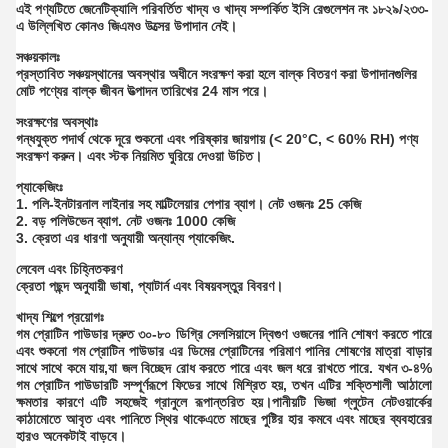
এই পণ্যটিতে জেনেটিক্যালি পরিবর্তিত খাদ্য ও খাদ্য সম্পর্কিত ইসি রেগুলেশন নং ১৮২৯/২৩৩-
এ উল্লিখিত কোনও জিএমও উত্সের উপাদান নেই।
সঞ্চয়কালঃ
প্রস্তাবিত সঞ্চয়স্থানের অবস্থার অধীনে সংরক্ষণ করা হলে বাল্ক বিতরণ করা উপাদানগুলির
মোট পণ্যের বাল্ক জীবন উত্পাদন তারিখের 24 মাস পরে।
সংরক্ষণের অবস্থাঃ
গন্ধযুক্ত পদার্থ থেকে দূরে শুকনো এবং পরিষ্কার জায়গায় (< 20°C, < 60% RH) পণ্য
সংরক্ষণ করুন। এবং স্টক নিয়মিত ঘুরিয়ে দেওয়া উচিত।
প্যাকেজিংঃ
1. পলি-ইনটারনাল লাইনার সহ মাল্টিলেয়ার পেপার ব্যাগ। নেট ওজনঃ 25 কেজি
2. বড় পলিউভেন ব্যাগ. নেট ওজনঃ 1000 কেজি
3. ক্রেতা এর ধারণা অনুযায়ী অন্যান্য প্যাকেজিং.
লেবেল এবং চিহ্নিতকরণ
ক্রেতা পছন্দ অনুযায়ী ভাষা, প্যাটার্ন এবং বিষয়বস্তুর বিবরণ।
খাদ্য শিল্পে প্রয়োগঃ
গম প্রোটিন পাউডার দ্রুত ৩০-৮০ ডিগ্রি সেলসিয়াসে দ্বিগুণ ওজনের পানি শোষণ করতে পারে
এবং শুকনো গম প্রোটিন পাউডার এর ডিমের প্রোটিনের পরিমাণ পানির শোষণের মাত্রা বাড়ার
সাথে সাথে কমে যায়,যা জল বিচ্ছেদ রোধ করতে পারে এবং জল ধরে রাখতে পারে. যখন ৩-৪%
গম প্রোটিন পাউডারটি সম্পূর্ণরূপে ফিডের সাথে মিশ্রিত হয়, তখন এটির শক্তিশালী আঠালো
ক্ষমতার কারণে এটি সহজেই গ্রানুলে রূপান্তরিত হয়।পানীয়টি ভিজা গ্লুটেন নেটওয়ার্কের
কাঠামোতে আবৃত এবং পানিতে স্থির থাকেএতে মাছের পুষ্টির হার কমবে এবং মাছের ব্যবহারের
হারও অনেকটাই বাড়বে।