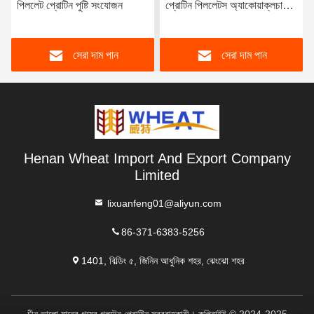
পিললেট প্রোটিন পুষ্টি সংযোজন
প্রোটিন পিললেটস অ্যাকোয়াক্লচার
ফিড অ্যাডিটিভ
সেরা দাম পান
সেরা দাম পান
Henan Wheat Import And Export Company
Limited
lixuanfeng01@aliyun.com
86-371-6383-5256
1401, বিল্ডিং ৫, জিনিন আধুনিক শহর, ঝেংঝো শহর