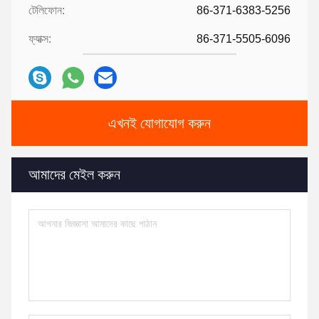
টেলিফোন:
86-371-6383-5256
ফ্যাক্স:
86-371-5505-6096
এখনই যোগাযোগ করুন
আমাদের মেইল করুন