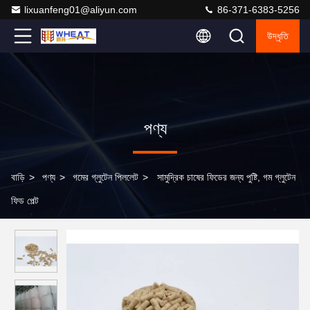
lixuanfeng01@aliyun.com
86-371-6383-5256
উদ্ধৃতি
পণ্য
বাড়ি
>
পণ্য
>
গমের গ্লুটেন পিললেট
>
সামুদ্রিক চাষের ফিডের জন্য পুষ্টি, গম গ্লুটেন
ফিড পেল্ট