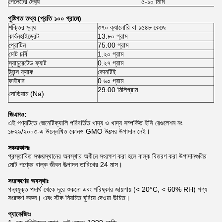
পেলেটের দৈর্ঘ্য
৫-১০ মিমি
পুষ্টিগত তথ্য (প্রতি ১০০ গ্রামে)
শক্তির মূল্য
৩৭০ ক্যালোরি বা ১৫৪৮ কেজে
কার্বনহাইড্রেট
13.৮০ গ্রাম
প্রোটিন
75.00 গ্রাম
মোট চর্বি
1.২০ গ্রাম
স্যাচুরেটেড ফ্যাট
0.২৭ গ্রাম
ট্রান্স ফ্যাক
কোনটিই
ফাইবার
0.৬০ গ্রাম
29.00 মিলিগ্রাম
সোডিয়াম (Na)
জিএমও:
এই পণ্যটিতে জেনেটিক্যালি পরিবর্তিত খাদ্য ও খাদ্য সম্পর্কিত ইসি রেগুলেশন নং
১৮২৯/২০০৩-এ উল্লেখিত কোনও GMO উত্সের উপাদান নেই।
সঞ্চয়কালঃ
প্রস্তাবিত সঞ্চয়স্থানের অবস্থার অধীনে সংরক্ষণ করা হলে বাল্ক বিতরণ করা উপাদানগুলির
মোট পণ্যের বাল্ক জীবন উত্পাদন তারিখের 24 মাস।
সংরক্ষণের অবস্থাঃ
গন্ধযুক্ত পদার্থ থেকে দূরে শুকনো এবং পরিষ্কার জায়গায় (< 20°C, < 60% RH) পণ্য
সংরক্ষণ করুন। এবং স্টক নিয়মিত ঘুরিয়ে দেওয়া উচিত।
প্যাকেজিংঃ