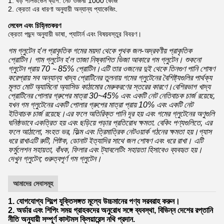
1. বড় পলিউভেন ব্যাগ. নেট ওজনঃ 1000 কেজি
2. ক্রেতা এর ধারণা অনুযায়ী অন্যান্য প্যাকেজিং.
লেবেল এবং চিহ্নিতকরণ
ক্রেতা পছন্দ অনুযায়ী ভাষা, প্যাটার্ন এবং বিষয়বস্তুর বিবরণ।
গম গ্লুটেন হ'ল প্রাকৃতিক গমের ময়দা থেকে পৃথক জল-অদ্রবণীয় প্রাকৃতিক
প্রোটিন। গাম গ্লুটেন হ'ল তাজা নিষ্কাশিত ভিজা আকারে গম গ্লুটেন। শুকনো
গ্লুটেন প্রায় 70 ∼ 85% প্রোটিন।এটি তার ওজনের দুই থেকে তিনগুণ পানি শোষণ
করেপ্রায় সব অন্যান্য খাদ্য প্রোটিনের তুলনায় গমের গ্লুটেনের বৈশিষ্ট্যগুলির পার্থক্য
মূলত মোট অ্যামিনো অ্যাসিড কাঠামোর মেরুকরণের স্তরের কারণে।বেশিরভাগ খাদ্য
প্রোটিনের পোলার গ্রুপের মাত্রা 30~45% এবং একটি নেট নেতিবাচক চার্জ রয়েছে,
যখন গম গ্লুটেনের একটি পোলার গ্রুপের মাত্রা প্রায় 10% এবং একটি নেট
ইতিবাচক চার্জ রয়েছে।এর ফলে অতিরিক্ত পানি দূর হয় এবং গমের গ্লুটেনের অণুগুলি
ঘনিষ্ঠভাবে একত্রিত হয় এবং ছড়িয়ে পড়ার প্রতিরোধ ক্ষমতা. বেকিং পণ্যগুলিতে, এর
ফলে আঠালো, সংহত ভর, ফিল্ম এবং ত্রিমাত্রিক নেটওয়ার্ক গঠনের ক্ষমতা হয়।গ্যাস
ধরে রাখাএটি রুটি, পিষ্টক, ডোনাট ইত্যাদির সাথে জল শোষণ এবং ধরে রাখা। এটি
ফর্মুলেশন সহায়তা, বাঁধক, ফিলার এবং ট্যাবলেটিং সহায়তা হিসাবেও ব্যবহৃত হয়।
দেখুন গ্লুটেন; গুরুত্বপূর্ণ গম গ্লুটেন।
আমাদের সেবাসমূহ
1. যোগযোগ্য শিল্পে যুক্তিসঙ্গত মূল্যে উচ্চমানের পণ্য সরবরাহ করুন।
2. অর্ডার এবং শিপিং সময় গ্রাহকদের অনুরোধ সঙ্গে ব্যবস্থা, বিভিন্ন দেশের রপ্তানি
নীতি অনুযায়ী সম্পূর্ণ কাস্টমস ক্লিয়ারেন্স নথি প্রদান.