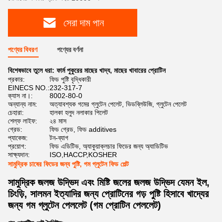
সেরা দাম পান
পণ্যের বিবরণ
পণ্যের বর্ণনা
বিশেষভাবে তুলে ধরা:
ফার্ম পুকুরের মাছের খাদ্য
,
মাছের খাবারের প্রোটিন
প্রকার:
ফিড পুষ্টি বৃদ্ধিকারী
EINECS NO.:
232-317-7
ক্যাস না।:
8002-80-0
অন্যান্য নাম:
অত্যাবশ্যক গমের গ্লুটেন পেলেট, ভিডব্লিউজি, গ্লুটেন পেলেট
চেহারা:
হালকা হলুদ নলাকার পিলেট
শেল্ফ লাইফ:
২৪ মাস
গ্রেড:
ফিড গ্রেড, ফিড additives
প্যাকেজ:
টন-ব্যাগ
প্রয়োগ:
ফিড এডিটিভ, অ্যাকুয়াক্লচার ফিডের জন্য অ্যাডিটিভ
সাক্ষ্যদান:
ISO,HACCP,KOSHER
সামুদ্রিক চাষের ফিডের জন্য পুষ্টি, গম গ্লুটেন ফিড পেল্ট
সামুদ্রিক জলজ উদ্ভিদ এবং মিষ্টি জলের জলজ উদ্ভিদ যেমন ইল,
চিংড়ি, সালমন ইত্যাদির জন্য প্রোটিনের গড় পুষ্টি হিসাবে খাদ্যের
জন্য গম গ্লুটেন পেললেট (গম প্রোটিন পেললেট)