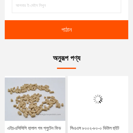
পাঠান
অনুরূপ পণ্য
এইচএসিসিপি হালাল গম গ্লুটেন ফিড
সিএএস ৮০০২-৮০-০ ভিটাল হুইট