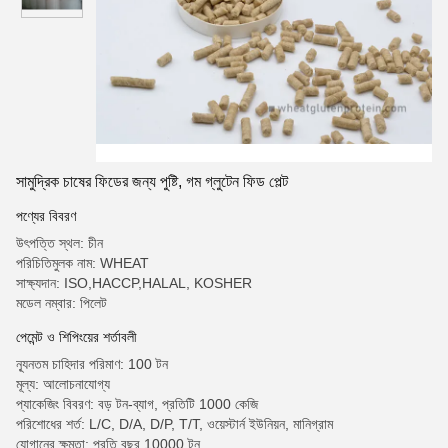
সামুদ্রিক চাষের ফিডের জন্য পুষ্টি, গম গ্লুটেন ফিড পেল্ট
পণ্যের বিবরণ
উৎপত্তি স্থল: চীন
পরিচিতিমুলক নাম: WHEAT
সাক্ষ্যদান: ISO,HACCP,HALAL, KOSHER
মডেল নম্বার: পিলেট
পেমেন্ট ও শিপিংয়ের শর্তাবলী
ন্যূনতম চাহিদার পরিমাণ: 100 টন
মূল্য: আলোচনাযোগ্য
প্যাকেজিং বিবরণ: বড় টন-ব্যাগ, প্রতিটি 1000 কেজি
পরিশোধের শর্ত: L/C, D/A, D/P, T/T, ওয়েস্টার্ন ইউনিয়ন, মানিগ্রাম
যোগানের ক্ষমতা: প্রতি বছর 10000 টন