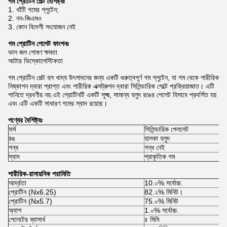
গম প্রোটিন পেল্ট বৈশিষ্ট্যঃ
1. খাঁটি গমের গ্লুটেন;
2. নন-জিএমও
3. কোন বিদেশী সংযোজন নেই
গম প্রোটিন পেলেট ফাংশনঃ
ভাল জল শোষণ ক্ষমতা
আটার ভিস্কোলেস্টিকতা
গম প্রোটিন পেল্ট হল খাদ্য উৎপাদনের জন্য একটি গুরুত্বপূর্ণ গম গ্লুটেন, যা গম থেকে শারীরিক
নিষ্কাশন দ্বারা প্রাপ্ত এবং শারীরিক এক্সট্রুশন দ্বারা সিলিন্ডারিক পেল্টে প্রক্রিয়াজাত। এটি
পানিতে দ্রবণীয় নয়.এই প্রোটিনটি একটি সূক্ষ্ম, সামান্য হলুদ রঙের পেলেট হিসাবে প্রদর্শিত হয়
এবং এটি একটি সাধারণ গমের স্বাদ রয়েছে।
পণ্যের বৈশিষ্ট্যঃ
ফর্ম
সিলিন্ডারিক পেললেট
রঙ
হালকা হলুদ
গন্ধ
গন্ধ নেই
স্বাদ
প্রাকৃতিক গম
শারীরিক-রাসায়নিক পরামিতি
আর্দ্রতা
10.০% সর্বোচ্চ.
প্রোটিন (Nx6.25)
82.২% মিনিট।
প্রোটিন (Nx5.7)
75.০% মিনিট
অ্যাশ
1.০% সর্বোচ্চ.
পেলেটের ব্যাসার্ধ
৪ মিমি