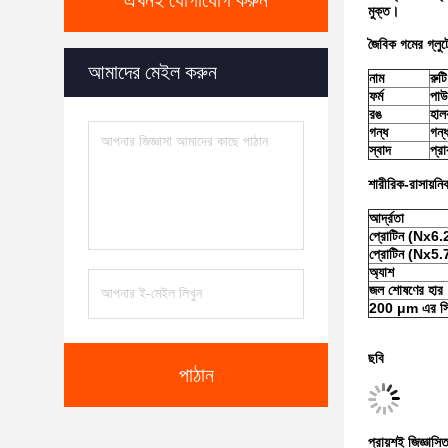
এখনই যোগাযোগ করুন
মুক্ত।
জৈবিক গমের গ্লুটে
আমাদের মেইল করুন
নাম
রুটি
ফর্ম
পাউ
রঙ
হাল
গন্ধ
গন্
স্বাদ
প্র
শারীরিক-রাসায়নি
আর্দ্রতা
প্রোটিন (Nx6.
প্রোটিন (Nx5.
অ্যাশ
জল শোষণের হার
200 μm এর সি
ছবি
পাঠান
প্রায়শই জিজ্ঞাসিত