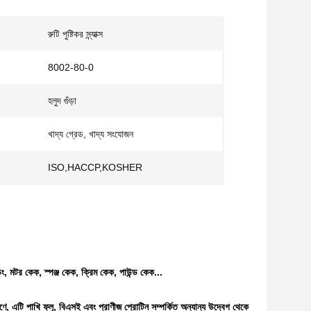
রুটি পুষ্টিকর স্ন্যাক্স
8002-80-0
হলুদ গুঁড়া
খাদ্য গ্রেড, খাদ্য সংযোজন
ISO,HACCP,KOSHER
ডিং, মটর কেক, স্পঞ্জ কেক, ক্রিম কেক, পাউন্ড কেক...
রণে, এটি পাখি ফ্লু, বিএসই এবং প্রাণীজ প্রোটিন সম্পর্কিত অন্যান্য উদ্বেগ থেকে