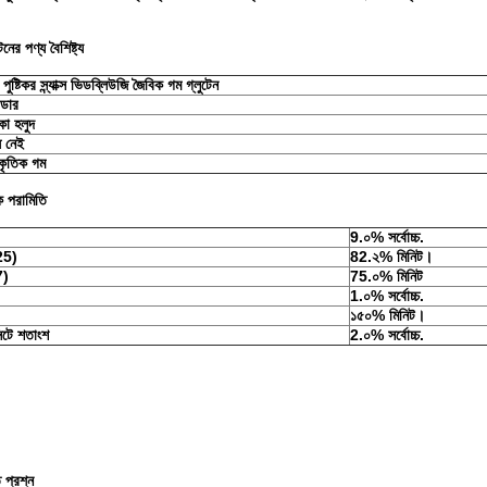
নের পণ্য বৈশিষ্ট্য
 পুষ্টিকর স্ন্যাক্স ভিডব্লিউজি জৈবিক গম গ্লুটেন
ডার
কা হলুদ
ধ নেই
াকৃতিক গম
ক পরামিতি
9.০% সর্বোচ্চ.
25)
82.২% মিনিট।
7)
75.০% মিনিট
1.০% সর্বোচ্চ.
১৫০% মিনিট।
টে শতাংশ
2.০% সর্বোচ্চ.
 প্রশ্ন