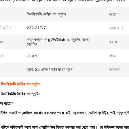
ভিডব্লিউজি জৈবিক গম গ্লুটেন
প্রয়োগ:
 NO.:
232-317-7
ক্যাস না।:
অত্যাবশ্যক গম gVWGluten, গ্লুটেন, গমের
াম:
চেহারা:
প্রোটিন
ইফ:
২৪ মাস
গ্রেড:
ব্যাগ, 25 কেজি / ব্যাগ বা টন ব্যাগ
সাক্ষ্যদান:
যাক্স ভিডব্লিউজি জৈবিক গম গ্লুটেন
যাক্স ভিডব্লিউজি জৈবিক গম গ্লুটেন
েন প্রয়োগ
িখিত বেকারি পণ্যগুলিতে ব্যবহার করা যেতে পারেঃ রুটি, ক্রোয়েসান, ডেনিশ প্যাস্ট্রি, পাই, প্লুম পু
 পুষ্টিকে শক্তিশালী করার জন্য প্রোটিন উত্স হিসাবে ব্যবহার করা যেতে পারে। এর উদ্ভিজ্জ উত্সের কা