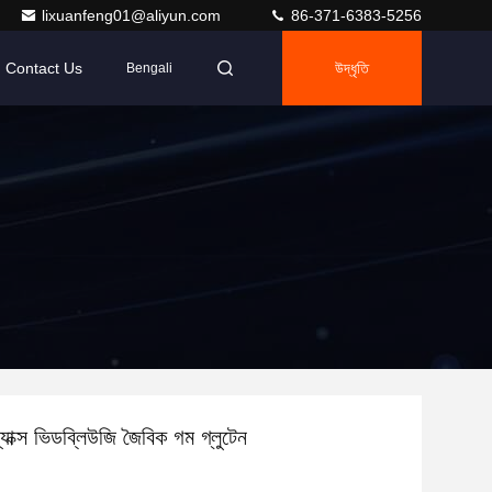
lixuanfeng01@aliyun.com
86-371-6383-5256
Contact Us
উদ্ধৃতি
Bengali
স্ন্যাক্স ভিডব্লিউজি জৈবিক গম গ্লুটেন