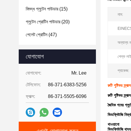
বিশুদ্ধ গ্লুটেন পাউডার
(15)
নাম:
গ্লুটেন প্রোটিন পাউডার
(20)
EINECS
পেলেট প্রোটিন
(47)
অন্যান্য ন
যোগাযোগ
শেল্ফ লা
প্যাকেজ:
যোগাযোগ:
Mr. Lee
টেলিফোন:
86-371-6383-5256
রুটি পুষ্টিকর স্ন্
রুটি পুষ্টিকর স্ন্
ফ্যাক্স:
86-371-5505-6096
জৈবিক গমের গ্লুট
ভিডব্লিউজি নিম্নল
খাওয়ানো
ভিডব্লিউজি খাদ্য