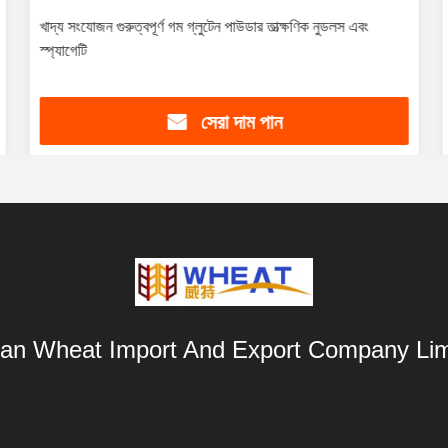
খাদ্য সংযোজন গুরুত্বপূর্ণ গম গ্লুটেন পাউডার তাত্ক্ষণিক নুডলস এবং
স্প্যাগেটি
সেরা দাম পান
an Wheat Import And Export Company Lim