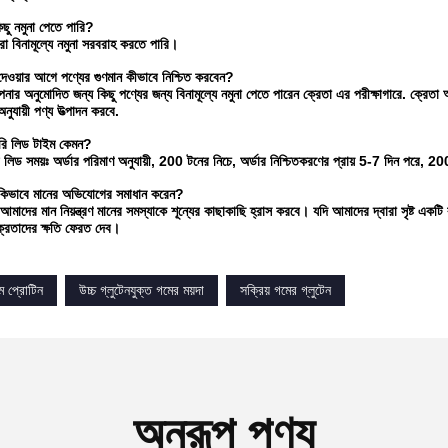
ছু নমুনা পেতে পারি?
রা বিনামূল্যে নমুনা সরবরাহ করতে পারি।
 দেওয়ার আগে পণ্যের গুণমান কীভাবে নিশ্চিত করবেন?
নার অনুমোদিত জন্য কিছু পণ্যের জন্য বিনামূল্যে নমুনা পেতে পারেন ক্রেতা এর পরীক্ষাগারে. ক্র
নুযায়ী পণ্য উত্পাদন করবে.
ারি লিড টাইম কেমন?
 লিড সময়ঃ অর্ডার পরিমাণ অনুযায়ী, 200 টনের নিচে, অর্ডার নিশ্চিতকরণের প্রায় 5-7 দিন পরে,
 কিভাবে মানের অভিযোগের সমাধান করেন?
মাদের মান নিয়ন্ত্রণ মানের সমস্যাকে শূন্যের কাছাকাছি হ্রাস করবে। যদি আমাদের দ্বারা সৃষ্ট একট
্রেতাদের ক্ষতি ফেরত দেব।
ম প্রোটিন
উচ্চ গ্লুটেনযুক্ত গমের ময়দা
সক্রিয় গমের গ্লুটেন
অনুরূপ পণ্য