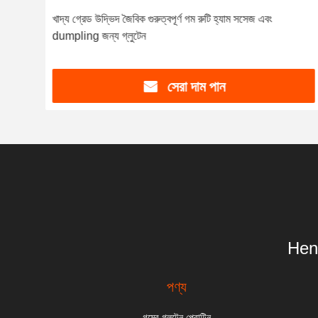
বং
খাদ্য গ্রেড উদ্ভিদ জৈবিক গুরুত্বপূর্ণ গম রুটি হ্যাম সসেজ এবং
dumpling জন্য গ্লুটেন
সেরা দাম পান
Hen
পণ্য
গমের গ্লুটেন প্রোটিন