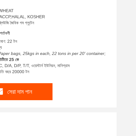
ম: WHEAT
SO,HACCP,HALAL, KOSHER
্লিউজি জৈবিক গম গ্লুটেন
শর্তাবলী
রিমাণ: 22 টন
্য
Paper bags, 25kgs in each, 22 tons in per 20' container;
তিটিতে 25 কে
, D/A, D/P, T/T, ওয়েস্টার্ন ইউনিয়ন, মানিগ্রাম
প্রতি বছর 20000 টন
সেরা দাম পান