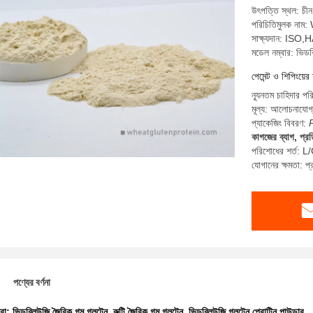
উৎপত্তি স্থল: চীন
পরিচিতিমুলক না
সাক্ষ্যদান: I
মডেল নম্বার: ভিডব
পেমেন্ট ও শিপিংয়ের 
ন্যূনতম চাহিদার প
মূল্য: আলোচনাযোগ
প্যাকেজিং বিবরণ:
কাগজের ব্যাগ, প্র
পরিশোধের শর্ত: L/C
যোগানের ক্ষমতা: 
পণ্যের বর্ণনা
ধরা:
ভিডব্লিউজি জৈবিক গম গ্লুটেন
,
রুটি জৈবিক গম গ্লুটেন
,
ভিডব্লিউজি গ্লুটেন প্রোটিন পাউডার