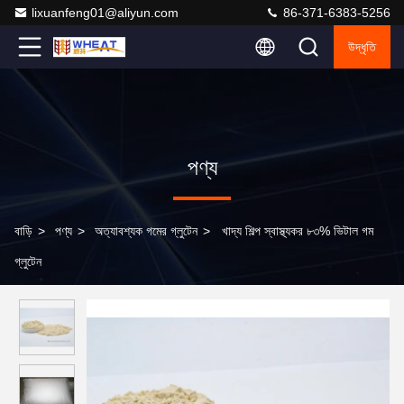
lixuanfeng01@aliyun.com
86-371-6383-5256
উদ্ধৃতি
পণ্য
বাড়ি
>
পণ্য
>
অত্যাবশ্যক গমের গ্লুটেন
>
খাদ্য শিল্প স্বাস্থ্যকর ৮৩% ভিটাল গম
গ্লুটেন