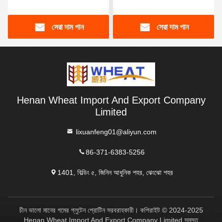
dumpling জন্য গ্লুটেন
স্প্যাগেটি
সেরা দাম পান
সেরা দাম পান
Henan Wheat Import And Export Company
Limited
lixuanfeng01@aliyun.com
86-371-6383-5256
1401, বিল্ডিং ৫, জিনিন আধুনিক শহর, ঝেংঝো শহর
চীন ভালো মানের গমের গ্লুটেন প্রোটিন সরবরাহকারী। কপিরাইট © 2024-2025
Henan Wheat Import And Export Company Limited সমস্ত