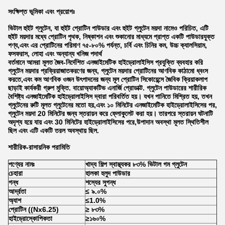
সংক্ষিপ্ত ভূমিকা এবং প্রয়োগঃ
ভিটাল হুইট গ্লুটেন, যা হুইট প্রোটিন পাউডার এবং হুইট গ্লুটেন ময়দা নামেও পরিচিত, এটি
হুইট ময়দার মধ্যে প্রোটিন পৃথক, নিষ্কাশন এবং শুকানোর মাধ্যমে প্রাপ্ত একটি পাউডারযুক্ত
পণ্য,এবং এর প্রোটিনের পরিমাণ ৭৫-৮০% পর্যন্ত, চর্বি এবং চিনির কম, উচ্চ ক্যালসিয়াম,
ফসফরাস, লোহা এবং অন্যান্য খনিজ পদার্থ
বর্তমানে আমরা মূলত জৈব-নির্দেশিত এনজাইমেটিক হাইড্রোলাইসিস প্রযুক্তি ব্যবহার করি
গ্লুটেন ময়দার প্রক্রিয়াজাতকরণের জন্য, গ্লুটেন ময়দার প্রোটিনের আণবিক কাঠামো ধ্বংস
করতে,এবং কম আণবিক ওজন উৎপাদনের জন্য মূল প্রোটিন সিকোয়েন্সে জৈবিক ক্রিয়াকলাপ
ছাড়াই কার্যকরী গ্রুপ মুক্তি. বায়োঅ্যাকটিভ এনার্জি প্রোডাক্ট. গ্লুটেন পাউডারের শারীরিক
বৈশিষ্ট্য এনজাইমেটিক হাইড্রোলাইসিস দ্বারা পরিবর্তিত হয়। যখন পানিতে মিশ্রিত হয়, তখন
গ্লুটেনের রুটি মূলত গ্লুটেনের মতো হয়,এবং ১০ মিনিটের এনজাইমেটিক হাইড্রোলাইসিসের পর,
গ্লুটেন ময়দা 20 মিনিটের জন্য স্তরায়ন করে ফ্লোকুলেট করা হয়। তারপরে স্তরায়ন ঘটনাটি
অদৃশ্য হয়ে যায় এবং 30 মিনিটের হাইড্রোলাইসিসের পরে,উপাদান অবস্থা মূলত স্থিতিশীল
ছিল এবং এটি একটি তরল অবস্থায় ছিল.
শারীরিক-রাসায়নিক পরামিতি
পণ্যের নামঃ
খাদ্য শিল্প স্বাস্থ্যকর ৮৩% ভিটাল গম গ্লুটেন
চেহারা
হালকা হলুদ পাউডার
গন্ধ
শস্যের সুগন্ধ
আর্দ্রতা
≤ ৯.০%
অ্যাশ
≤1.0%
প্রোটিন ((Nx6.25)
≥ ৮৩%
হাইড্রোস্কোপিকতা
≥১৬০%