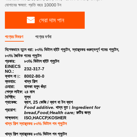
যোগানের ক্ষমতা: প্রতি বছর 10000 টন
সেরা দাম পান
পণ্যের বিবরণ
পণ্যের বর্ণনা
বিশেষভাবে তুলে ধরা:
৮৩% ভিটাল হুইট গ্লুটেন
,
স্বাস্থ্যকর গুরুত্বপূর্ণ গমের গ্লুটেন
,
৮৩% জৈবিক গমের গ্লুটেন
প্রকার:
৮৩% ভিটাল হুইট গ্লুটেন
EINECS
232-317-7
NO.:
ক্যাস না।:
8002-80-0
ব্যবহার:
খাদ্য শিল্প
চেহারা:
হালকা হলুদ গুঁড়া
শেল্ফ লাইফ:
২৪ মাস
বৈশিষ্ট্য:
সুস্থ
প্যাকেজ:
ব্যাগ, 25 কেজি / ব্যাগ বা টন ব্যাগ
Food additive.
খাদ্য যুত।
Ingredient for
প্রয়োগ:
bread,Food;Health care;
রুটির জন্য
সাক্ষ্যদান:
ISO,HACCP,KOSHER
খাদ্য শিল্প স্বাস্থ্যকর ৮৩% ভিটাল গম গ্লুটেন
খাদ্য শিল্প স্বাস্থ্যকর ৮৩% ভিটাল গম গ্লুটেন