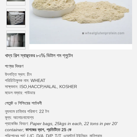
খাদ্য শিল্প স্বাস্থ্যকর ৮৩% ভিটাল গম গ্লুটেন
পণ্যের বিবরণ
উৎপত্তি স্থল: চীন
পরিচিতিমুলক নাম: WHEAT
সাক্ষ্যদান: ISO,HACCP,HALAL, KOSHER
মডেল নম্বার: পাউডার
পেমেন্ট ও শিপিংয়ের শর্তাবলী
ন্যূনতম চাহিদার পরিমাণ: 22 টন
মূল্য: আলোচনাযোগ্য
প্যাকেজিং বিবরণ:
Paper bags, 25kgs in each, 22 tons in per 20'
container;
কাগজের ব্যাগ, প্রতিটিতে 25 কে
পরিশোধের শর্ত: L/C, D/A, D/P, T/T, ওয়েস্টার্ন ইউনিয়ন, মানিগ্রাম