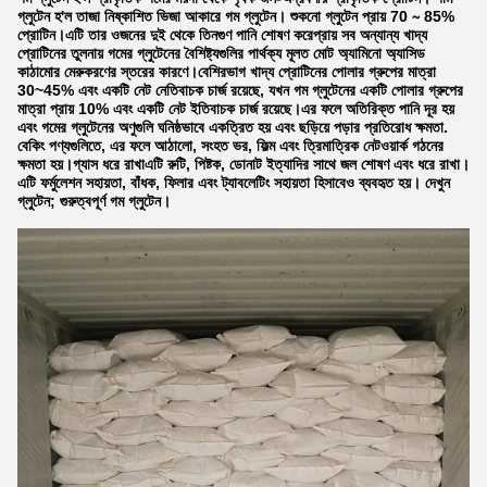
গ্লুটেন হ'ল তাজা নিষ্কাশিত ভিজা আকারে গম গ্লুটেন। শুকনো গ্লুটেন প্রায় 70 ∼ 85%
প্রোটিন।এটি তার ওজনের দুই থেকে তিনগুণ পানি শোষণ করেপ্রায় সব অন্যান্য খাদ্য
প্রোটিনের তুলনায় গমের গ্লুটেনের বৈশিষ্ট্যগুলির পার্থক্য মূলত মোট অ্যামিনো অ্যাসিড
কাঠামোর মেরুকরণের স্তরের কারণে।বেশিরভাগ খাদ্য প্রোটিনের পোলার গ্রুপের মাত্রা
30~45% এবং একটি নেট নেতিবাচক চার্জ রয়েছে, যখন গম গ্লুটেনের একটি পোলার গ্রুপের
মাত্রা প্রায় 10% এবং একটি নেট ইতিবাচক চার্জ রয়েছে।এর ফলে অতিরিক্ত পানি দূর হয়
এবং গমের গ্লুটেনের অণুগুলি ঘনিষ্ঠভাবে একত্রিত হয় এবং ছড়িয়ে পড়ার প্রতিরোধ ক্ষমতা.
বেকিং পণ্যগুলিতে, এর ফলে আঠালো, সংহত ভর, ফিল্ম এবং ত্রিমাত্রিক নেটওয়ার্ক গঠনের
ক্ষমতা হয়।গ্যাস ধরে রাখাএটি রুটি, পিষ্টক, ডোনাট ইত্যাদির সাথে জল শোষণ এবং ধরে রাখা।
এটি ফর্মুলেশন সহায়তা, বাঁধক, ফিলার এবং ট্যাবলেটিং সহায়তা হিসাবেও ব্যবহৃত হয়। দেখুন
গ্লুটেন; গুরুত্বপূর্ণ গম গ্লুটেন।