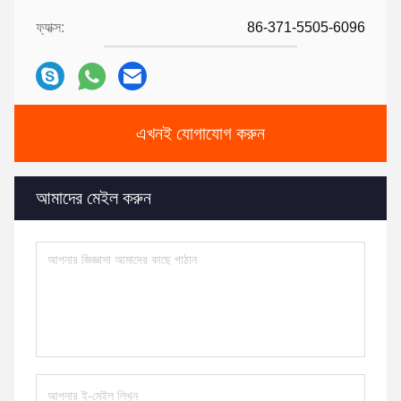
ফ্যাক্স:
86-371-5505-6096
এখনই যোগাযোগ করুন
আমাদের মেইল করুন