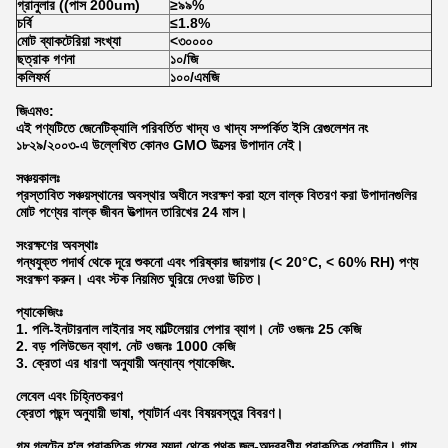
গ্রানুলার ((পাস 200um)
≥৯৯%
চর্বি
≤1.8%
মোট ব্যাকটেরিয়া সংখ্যা
<৩০০০০
ছত্রাক গণনা
১০/জি
কলিফর্ম
১০০/এমজি
জিএমও:
এই পণ্যটিতে জেনেটিক্যালি পরিবর্তিত খাদ্য ও খাদ্য সম্পর্কিত ইসি রেগুলেশন নং
১৮২৯/২০০৩-এ উল্লেখিত কোনও GMO উত্সের উপাদান নেই।
সঞ্চয়কালঃ
প্রস্তাবিত সঞ্চয়স্থানের অবস্থার অধীনে সংরক্ষণ করা হলে বাল্ক বিতরণ করা উপাদানগুলির
মোট পণ্যের বাল্ক জীবন উত্পাদন তারিখের 24 মাস।
সংরক্ষণের অবস্থাঃ
গন্ধযুক্ত পদার্থ থেকে দূরে শুকনো এবং পরিষ্কার জায়গায় (< 20°C, < 60% RH) পণ্য
সংরক্ষণ করুন। এবং স্টক নিয়মিত ঘুরিয়ে দেওয়া উচিত।
প্যাকেজিংঃ
1. পলি-ইনটারনাল লাইনার সহ মাল্টিলেয়ার পেপার ব্যাগ। নেট ওজনঃ 25 কেজি
2. বড় পলিউভেন ব্যাগ. নেট ওজনঃ 1000 কেজি
3. ক্রেতা এর ধারণা অনুযায়ী অন্যান্য প্যাকেজিং.
লেবেল এবং চিহ্নিতকরণ
ক্রেতা পছন্দ অনুযায়ী ভাষা, প্যাটার্ন এবং বিষয়বস্তুর বিবরণ।
গম গ্লুটেন হ'ল প্রাকৃতিক গমের ময়দা থেকে পৃথক জল-অদ্রবণীয় প্রাকৃতিক প্রোটিন। গাম